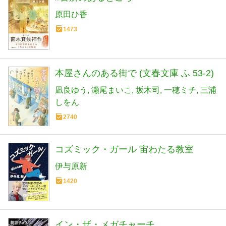
原田ひ香
1473
本屋さんのある街で (文春文庫 ふ 53-2)
凪良ゆう
瀬尾まいこ
坂木司
一穂ミチ
三浦
しをん
2740
コズミック・ガール 宙わたる教室
伊与原新
1420
イン・ザ・メガチャーチ