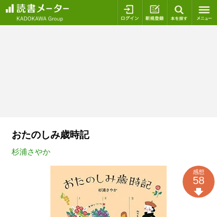
ログイン
新規登録
本を探
おたのしみ歳時記
杉浦さやか
感想
58