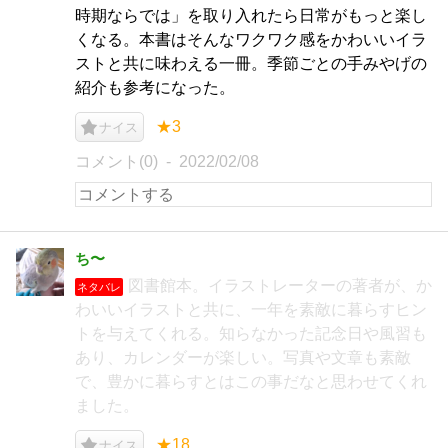
時期ならでは」を取り入れたら日常がもっと楽し
くなる。本書はそんなワクワク感をかわいいイラ
ストと共に味わえる一冊。季節ごとの手みやげの
紹介も参考になった。
★3
ナイス
コメント(0)
2022/02/08
ち〜
図書館本。イラストレーターの著者が、か
ネタバレ
わいいイラストと共に、一年を素敵に暮らすヒン
トを与えてくれる。知らなかった記念日や風習も
あり、カレンダーが楽しい。写真や文章も素敵
で、豊かに暮らすとはこの事だなと思わせてくれ
ました。
★18
ナイス