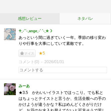
感想レビュー
ネタバレ
♱⋰⋱ange⋰ ⋱✮☽
あっという間に過ぎていく一年。季節の移り変わ
りや行事を大事にしていて素敵です。
★5
ナイス
コメント(0)
2026/01/31
みーあ
★3.5 かわいいイラストでほっこり。でも私と
はちょっとテイストと言うか、生活全般への手の
かけようが違うかな？私はめんどくさがりだけ
ど、お花のお水入れ替えてないと可哀そうで苦し