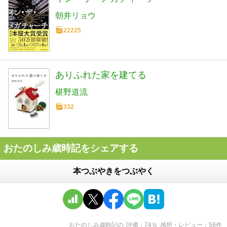
朝井リョウ
22225
ありふれた家を建てる
椹野道流
332
おたのしみ歳時記をシェアする
本つぶやきをつぶやく
おたのしみ歳時記
の
評価
74
％
感想・レビュー
58
件