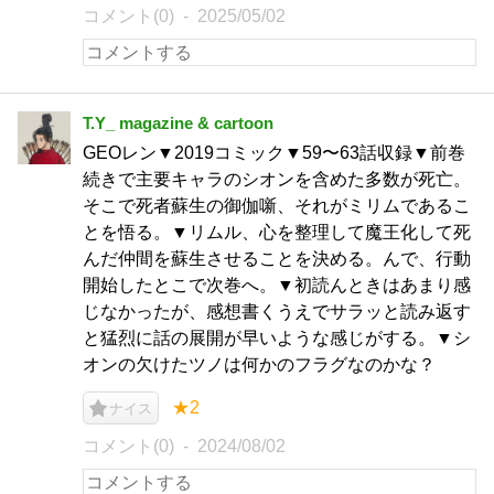
コメント(0)
2025/05/02
T.Y_ magazine & cartoon
GEOレン▼2019コミック▼59〜63話収録▼前巻
続きで主要キャラのシオンを含めた多数が死亡。
そこで死者蘇生の御伽噺、それがミリムであるこ
とを悟る。▼リムル、心を整理して魔王化して死
んだ仲間を蘇生させることを決める。んで、行動
開始したとこで次巻へ。▼初読んときはあまり感
じなかったが、感想書くうえでサラッと読み返す
と猛烈に話の展開が早いような感じがする。▼シ
オンの欠けたツノは何かのフラグなのかな？
★2
ナイス
コメント(0)
2024/08/02