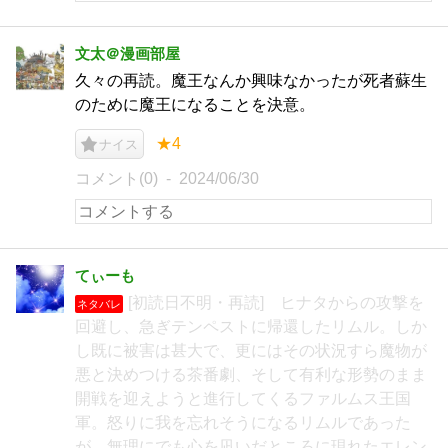
文太＠漫画部屋
久々の再読。魔王なんか興味なかったが死者蘇生
のために魔王になることを決意。
★4
ナイス
コメント(0)
2024/06/30
てぃーも
[初読日不明・再読] ヒナタからの攻撃を
ネタバレ
回避し、急ぎテンペストに帰還したリムル。しか
し既に被害は甚大で、更にはその状況すら魔物が
悪と決めつける茶番劇、そして有利な形勢のまま
開戦を迎えようと進行してくるファルムス王国
軍。怒りに我を忘れそうになるリムルであった
が、無理にでも心を凪いだところに現れたエレン