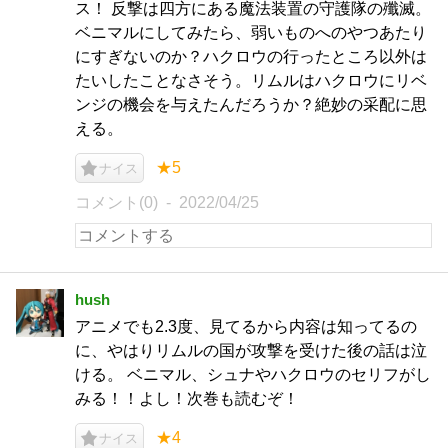
ス！ 反撃は四方にある魔法装置の守護隊の殲滅。
ベニマルにしてみたら、弱いものへのやつあたり
にすぎないのか？ハクロウの行ったところ以外は
たいしたことなさそう。リムルはハクロウにリベ
ンジの機会を与えたんだろうか？絶妙の采配に思
える。
★5
ナイス
コメント(0)
2022/04/25
hush
アニメでも2.3度、見てるから内容は知ってるの
に、やはりリムルの国が攻撃を受けた後の話は泣
ける。 ベニマル、シュナやハクロウのセリフがし
みる！！よし！次巻も読むぞ！
★4
ナイス