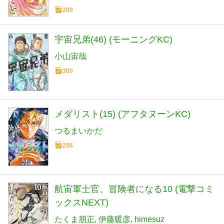
290
宇宙兄弟(46) (モーニングKC)
小山宙哉
300
メダリスト(15) (アフタヌーンKC)
つるまいかだ
256
航宙軍士官、冒険者になる10 (電撃コミ
ックスNEXT)
たくま朋正
伊藤暖彦
himesuz