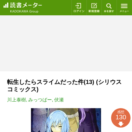
ログイン
新規登録
本を探
転生したらスライムだった件(13) (シリウス
コミックス)
川上泰樹
,
みっつばー
,
伏瀬
感想
130