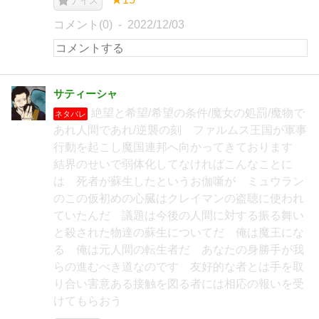
ナイス
コメント(0)
2022/12/03
サティーシャ
絶望と希望/希望の条件/魔女の処罰/魔物で
ネタバレ
あれ人間であれ/逆襲の刻 ファルムス王国が軍事
行動を起こし魔国連邦へ向かってきております
結界のせいで弱体化してなければこんなことに
は 死者が蘇生したというお伽噺が ミュウラン
のこの仮初めの心臓はクレイマンの盗聴に使われ
ていたんだ 議題は今後の人間に対する振る舞い
と殺された物達の蘇生についてだ 俺は魔王にな
る 俺は元人間の転生者だ あなたの身勝手が我
らの進むべき道なのです 友好的な者とは手を取
り合い害意ある接触を図る者には相応の報いを受
けてもらおう