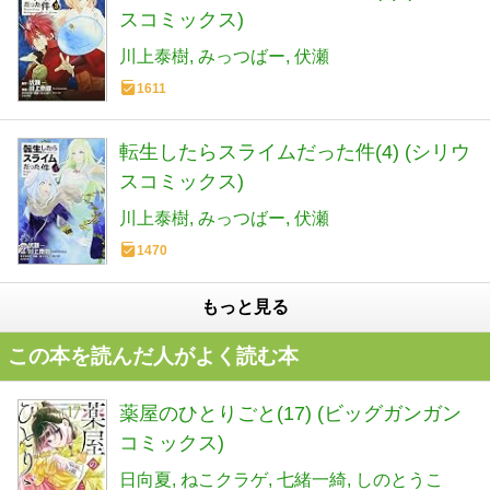
スコミックス)
川上泰樹
みっつばー
伏瀬
1611
転生したらスライムだった件(4) (シリウ
スコミックス)
川上泰樹
みっつばー
伏瀬
1470
もっと見る
この本を読んだ人がよく読む本
薬屋のひとりごと(17) (ビッグガンガン
コミックス)
日向夏
ねこクラゲ
七緒一綺
しのとうこ