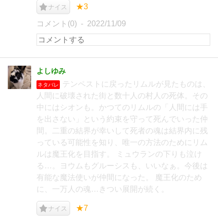
★3
ナイス
コメント(0)
2022/11/09
よしゆみ
テンペストに戻ったリムルが見たものは、
ネタバレ
人間に破壊された街と数十人の村人の死体。その
中にはシオンも。かつてのリムルの「人間には手
を出さない」という約束を守って死んでいった仲
間。二重の結界が幸いして死者の魂は結界内に残
っている可能性を知り、唯一の方法のためにリム
ルは魔王化を目指す。 ミュウランの下りも泣け
る…。ヨウムもグルーシスも、いいなぁ。今後は
有能な魔法使いが仲間になった。 魔王化のため
に、一万人の魂…きつい展開が続く。
★7
ナイス