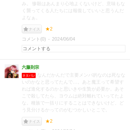
み。 惨殺はあんまり心地よくないけど、意味もな
く襲ってくる人たちには報復していいと思うんだ
よなぁ。
★2
ナイス
コメント(0)
2024/06/04
六藤則宗
なんだかんだで主要メンバ的なのは死なな
ネタバレ
いのかなと思ってたんで…。あと魔王って希望す
れば進化するのかと思いきや生贄が必要か。あそ
こで殺してたら、ヨウムは絶対離れていってたよ
な。種族で一括りにすることはできないけど、ど
う見分けるかってのがむつかしいとこで。
★2
ナイス