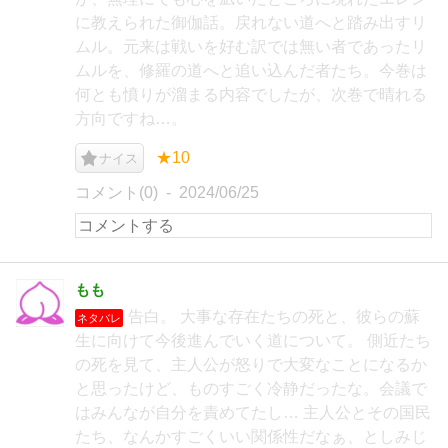
に教えられた御伽話。戻れない道へと踏み出すリ
ムル。元来は戦いを好む訳では無い者であったリ
ムルを、修羅の道へと追い込んだ者たち。今巻は
何とも憤りが溜まる内容でしたが、次巻で晴れる
方向ですね…。
★10
ナイス
コメント(0)
2024/06/25
もも
告白。 大事な存在たちの死と、彼らの蘇
ネタバレ
生に向けて今後進んでいく道について。 側近たち
の死を見て、主人公が怒りで大変なことになるか
と思ったけど、ものすごく冷静だったな。会議で
はみんなが自分を責めてたし… 主人公とその国民
たち、なんかすごくいい関係性だなぁ、としみじ