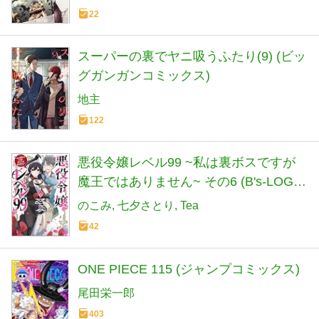
22
スーパーの裏でヤニ吸うふたり(9) (ビッ
グガンガンコミックス)
地主
122
悪役令嬢レベル99 ~私は裏ボスですが
魔王ではありません~ その6 (B's-LOG
COMICS)
のこみ
七夕さとり
Tea
42
ONE PIECE 115 (ジャンプコミックス)
尾田栄一郎
403