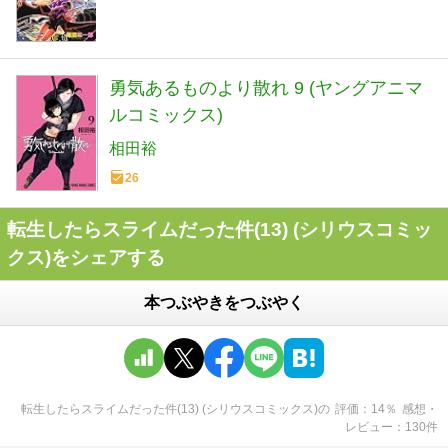
勇気あるものより散れ 9 (ヤングアニマ
ルコミックス)
相田裕
26
転生したらスライムだった件(13) (シリウスコミッ
クス)をシェアする
本つぶやきをつぶやく
転生したらスライムだった件(13) (シリウスコミックス)
の
評価
14
％
感想・
レビュー
130
件