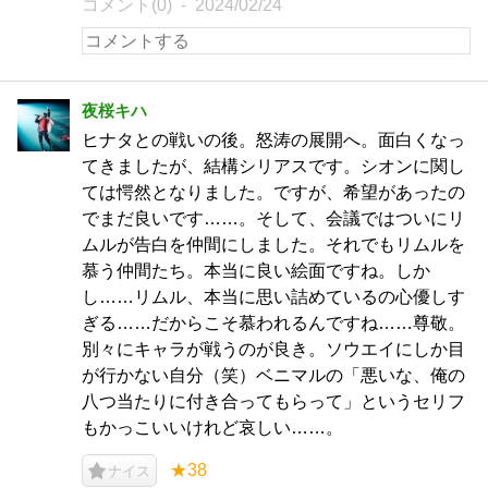
コメント(0)
2024/02/24
夜桜キハ
ヒナタとの戦いの後。怒涛の展開へ。面白くなっ
てきましたが、結構シリアスです。シオンに関し
ては愕然となりました。ですが、希望があったの
でまだ良いです……。そして、会議ではついにリ
ムルが告白を仲間にしました。それでもリムルを
慕う仲間たち。本当に良い絵面ですね。しか
し……リムル、本当に思い詰めているの心優しす
ぎる……だからこそ慕われるんですね……尊敬。
別々にキャラが戦うのが良き。ソウエイにしか目
が行かない自分（笑）ベニマルの「悪いな、俺の
八つ当たりに付き合ってもらって」というセリフ
もかっこいいけれど哀しい……。
★38
ナイス