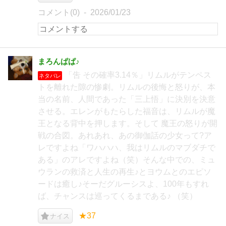
コメント(0)
2026/01/23
まろんぱぱ♪
「吿 その確率3.14％」リムルがテンペス
ネタバレ
トを離れた隙の惨劇。リムルの後悔と怒りが、本
当の名前、人間であった「三上悟」に決別を決意
させる。エレンがもたらした福音は、リムルが魔
王となる背中を押します。そして 魔王の怒りが開
戦の合図。あれあれ、あの御伽話の少女って?ア
レですよね「ワハハハ、我はリムルのマブダチで
ある」のアレですよね（笑）そんな中での、ミュ
ウランの救済と人生の再生♪とヨウムとのエピソ
ードは癒し♪そーだグルーシスよ、100年もすれ
ば、チャンスは巡ってくるまである♪ （笑）
★37
ナイス