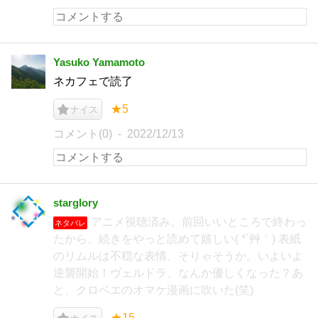
Yasuko Yamamoto
ネカフェで読了
★5
ナイス
コメント(0)
2022/12/13
starglory
アニメ視聴済み。前回いいところで終わっ
ネタバレ
たから、続きをやっと読めて嬉しい( *´艸｀) 表紙
のリムルは不穏な表情、そりゃそうか。いよいよ
逆襲開始！ヴェルドラ、なんか優しくなった？あ
と、クロベエのオマケ漫画に吹いた(笑)
★15