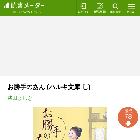
ログイン
新規登録
本を探
お勝手のあん (ハルキ文庫 し)
柴田よしき
感想
78