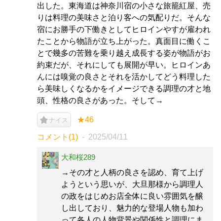
出した。東海道は神奈川宿の小さな旅籠紅屋、売
りは料理の美味さと泊り客への気配りだ。そんな
宿にお勝手の下働きとしてヒロインやすが雇われ
たことから物語が立ち上がった。真面目に働くこ
とで幾多の苦難を乗り越え成長する姿が物語がお
約束だが、それにしても展開が早い。ヒロインあ
んには嗅覚の良さとそれを活かしてどう料理した
ら美味しくなるかをイメージできる調理の才と地
頭、性格の良さがあった。そして→
★46
ナイス
コメント(1)
2025/04/11
大和桜289
→その才と人柄の良さを認め、育て上げ
ようという思いが、大旦那様から調理人
の政をはじめお店全体に良い雰囲気を醸
し出しており、魅力的な登場人物も加わ
って各人の人物背景や関係性と調理にま