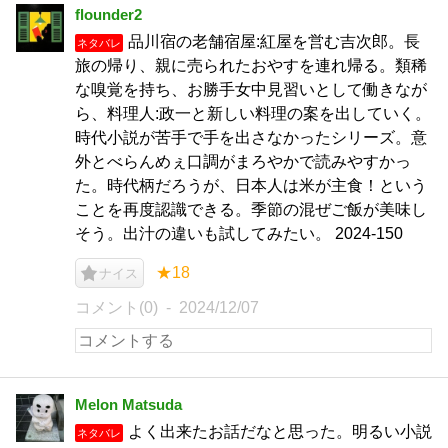
flounder2
品川宿の老舗宿屋:紅屋を営む吉次郎。長
ネタバレ
旅の帰り、親に売られたおやすを連れ帰る。類稀
な嗅覚を持ち、お勝手女中見習いとして働きなが
ら、料理人:政一と新しい料理の案を出していく。
時代小説が苦手で手を出さなかったシリーズ。意
外とべらんめぇ口調がまろやかで読みやすかっ
た。時代柄だろうが、日本人は米が主食！という
ことを再度認識できる。季節の混ぜご飯が美味し
そう。出汁の違いも試してみたい。 2024-150
★18
ナイス
コメント(0)
2024/12/07
Melon Matsuda
よく出来たお話だなと思った。明るい小説
ネタバレ