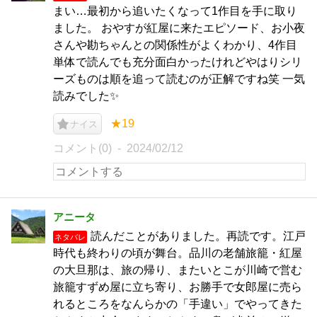
まい…最初から追いたくなって1作目を手に取り
ました。 おやすが紅屋に来たエピソード、お小夜
さんや勘ちゃんとの関係性がよくわかり、4作目
単体で読んでも充分面白かったけれどやはりシリ
ーズものは順を追って読むのが正解ですね笑 一気
読みでした✨
★19
ナイス
コメント(0)
2024/02/12
アニータ
読んだことがありました。再読です。江戸
ネタバレ
時代も終わりの頃が舞台。品川の老舗旅籠・紅屋
の大旦那は、旅の帰り、またいとこが川崎で営む
旅籠すずめ屋に立ち寄り、お勝手で女郎屋に売ら
れるところをなんらかの「手違い」でやってきた