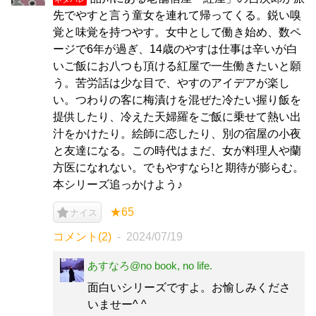
先でやすと言う童女を連れて帰ってくる。鋭い嗅
覚と味覚を持つやす。女中として働き始め、数ペ
ージで6年が過ぎ、14歳のやすは仕事は辛いが白
いご飯にお八つも頂ける紅屋で一生働きたいと願
う。苦労話は少な目で、やすのアイデアが楽し
い。つわりの客に梅漬けを混ぜた冷たい握り飯を
提供したり、冷えた天婦羅をご飯に乗せて熱い出
汁をかけたり。絵師に恋したり、別の宿屋の小夜
と友達になる。この時代はまだ、女が料理人や蘭
方医になれない。でもやすなら!と期待が膨らむ。
本シリーズ追っかけよう♪
★65
ナイス
コメント(2)
2024/07/19
あすなろ@no book, no life.
面白いシリーズですよ。お愉しみくださ
いませー^ ^