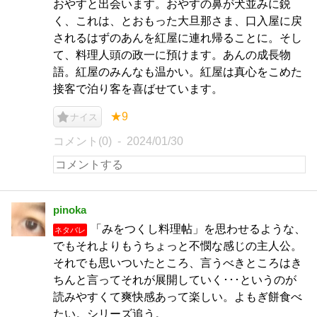
おやすと出会います。おやすの鼻が犬並みに鋭
く、これは、とおもった大旦那さま、口入屋に戻
されるはずのあんを紅屋に連れ帰ることに。そし
て、料理人頭の政一に預けます。あんの成長物
語。紅屋のみんなも温かい。紅屋は真心をこめた
接客で泊り客を喜ばせています。
★9
ナイス
コメント(0)
2024/01/30
pinoka
「みをつくし料理帖」を思わせるような、
ネタバレ
でもそれよりもうちょっと不憫な感じの主人公。
それでも思いついたところ、言うべきところはき
ちんと言ってそれが展開していく･･･というのが
読みやすくて爽快感あって楽しい。よもぎ餅食べ
たい。シリーズ追う。