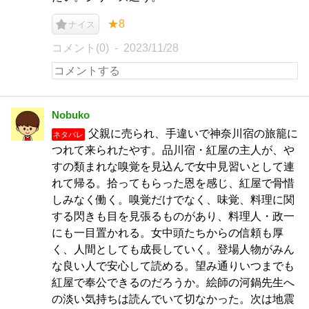
★8
ナイス
コメント(0)
2023/11/28
Nobuko
父親に売られ、手違いで神奈川宿の旅籠に
ネタバレ
つれて来られたやす。品川宿・紅屋の主人が、や
すの類まれな嗅覚を見込んで女中見習いとして連
れて帰る。拾ってもらった恩を感じ、紅屋で骨惜
しみなく働く。嗅覚だけでなく、味覚、料理に関
する閃きも目を見張るものがあり、料理人・政一
にも一目置かれる。女中頭たちからの信頼も厚
く、人間としても成長していく。登場人物がみん
な良い人で安心して読める。望み通りいつまでも
紅屋で奉公できるのだろうか。絵師の河鍋先生へ
の淡い気持ちは読んでいて切なかった。次は地震