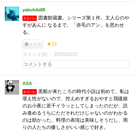
yabuhibi89
図書館蔵書。シリーズ第１作。主人公のや
ネタバレ
すがあんに なるまで。「赤毛のアン」を思わせ
る。
★12
ナイス
コメント(0)
2025/12/10
ASA
黒船が来たころの時代小説は初めて。私は
ネタバレ
堪え性がないので、控えめすぎるおやすと我儘娘
のお小夜に若干イラッとしてしまったのだが、読
み進めるうちにただそれだけじゃないのがわかる
のは助かった。料理の表現は美味しそうだし、周
りの人たちの優しさがいい感じで好き。