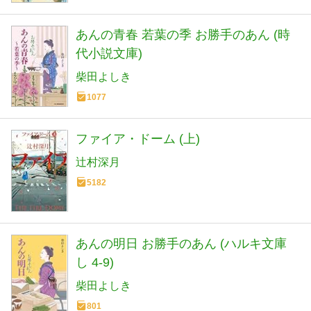
あんの青春 若葉の季 お勝手のあん (時
代小説文庫)
柴田よしき
1077
ファイア・ドーム (上)
辻村深月
5182
あんの明日 お勝手のあん (ハルキ文庫
し 4-9)
柴田よしき
801