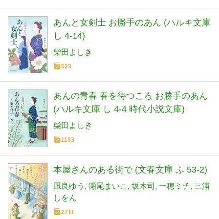
あんと女剣士 お勝手のあん (ハルキ文庫
し 4-14)
柴田よしき
523
あんの青春 春を待つころ お勝手のあん
(ハルキ文庫 し 4-4 時代小説文庫)
柴田よしき
1193
本屋さんのある街で (文春文庫 ふ 53-2)
凪良ゆう
瀬尾まいこ
坂木司
一穂ミチ
三浦
しをん
2711