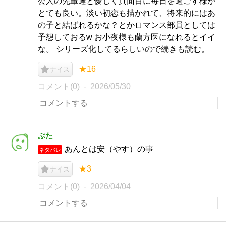
公人の先輩達と優しく真面目に毎日を過ごす様が
とても良い。淡い初恋も描かれて、将来的にはあ
の子と結ばれるかな？とかロマンス部員としては
予想しておるw お小夜様も蘭方医になれるとイイ
な。 シリーズ化してるらしいので続きも読む。
★16
ナイス
コメント(0)
2026/05/30
ぶた
あんとは安（やす）の事
ネタバレ
★3
ナイス
コメント(0)
2026/04/04