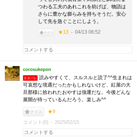
つわる工夫のあれこれを紡げば、物語は
さらに豊かな膨らみを持ちそうだ。安心
して先を急ぐことにしよう。
★13
04/13 06:52
ナイス
corosukepon
読みやすくて、スルスルと読了^^生まれは
ネタバレ
可哀想な境遇だったかもしれないけど、紅屋の大
旦那様に拾われたおやすは強運だな。今後どんな
展開が待っているんだろう。楽しみ^^
★9
ナイス
コメント(0)
2025/02/15