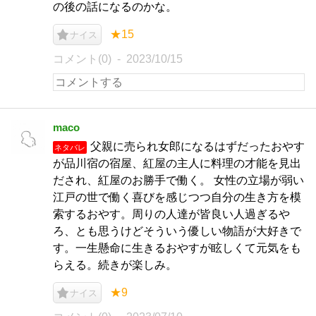
の後の話になるのかな。
★15
ナイス
コメント(0)
2023/10/15
maco
父親に売られ女郎になるはずだったおやす
ネタバレ
が品川宿の宿屋、紅屋の主人に料理の才能を見出
だされ、紅屋のお勝手で働く。 女性の立場が弱い
江戸の世で働く喜びを感じつつ自分の生き方を模
索するおやす。周りの人達が皆良い人過ぎるや
ろ、とも思うけどそういう優しい物語が大好きで
す。一生懸命に生きるおやすが眩しくて元気をも
らえる。続きが楽しみ。
★9
ナイス