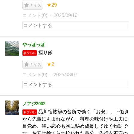
★29
ナイス
コメント(0)
2025/09/16
やっほっほ
握り飯
ネタバレ
★2
ナイス
コメント(0)
2025/08/07
ノアジ2002
品川宿旅籠の台所で働く「お安」、下働き
ネタバレ
から先輩にもまれながら、料理の味付けや工夫に
目覚め、淡い恋心も胸に秘め成長してゆく物語で
す。お安は捨てられ拾われた身分、先行き不安の