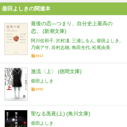
柴田よしきの関連本
最後の恋―つまり、自分史上最高の
恋。 (新潮文庫)
阿川佐和子
沢村凜
三浦しをん
柴田よしき
乃南アサ
谷村志穂
角田光代
松尾由美
4812
激流〈上〉 (徳間文庫)
柴田よしき
3095
聖なる黒夜(上) (角川文庫)
柴田よしき