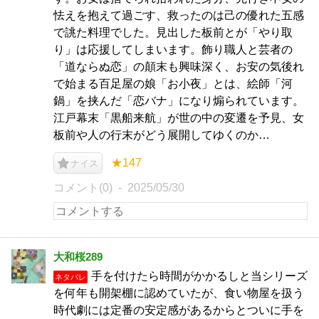
怯えを抱えて過ごす、救ったのは己の優れた五感
で誂た料理でした。見出した板前とが「やり取
り」は応援してしまいます。飾り職人と芸者の
「道ならぬ恋」の顛末も興味深く、お安の気後れ
で始まる百足屋の娘「お小夜」とは、絵師「河
鍋」を挟んだ「恋バナ」になり煽られています。
江戸幕末「黒船来航」が世の中の変遷を予見、女
板前や人の行末がどう展開してゆくのか…
★147
ナイス
コメント(0)
2025/05/30
大和桜289
手を付けたら時間がかかるしと当シリーズ
ネタバレ
を何年も開架棚に認めていたが、食い物屋を扱う
時代劇には定番の安定感があるからとついに手を