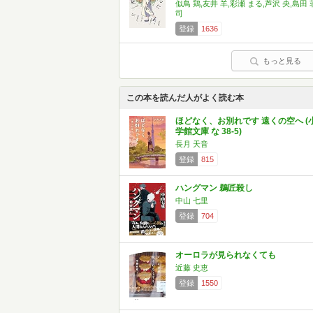
似鳥 鶏,友井 羊,彩瀬 まる,芦沢 央,島田 
司
登録
1636
もっと見る
この本を読んだ人がよく読む本
ほどなく、お別れです 遠くの空へ (
学館文庫 な 38-5)
長月 天音
登録
815
ハングマン 鵜匠殺し
中山 七里
登録
704
オーロラが見られなくても
近藤 史恵
登録
1550