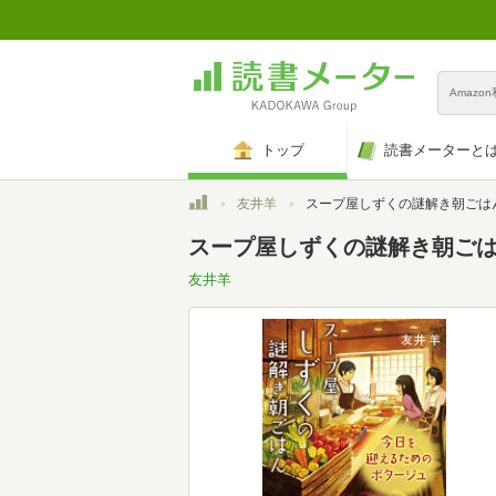
Amazo
トップ
読書メーターと
トップ
友井羊
スープ屋しずくの謎解き朝ごはん 今日を迎えるためのポタージュ (宝島社
スープ屋しずくの謎解き朝ごはん 
友井羊