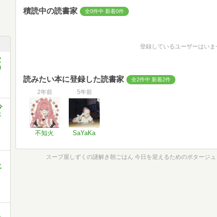
積読中の読書家
全0件中 新着0件
登録しているユーザーはいま
宝
)
読みたい本に登録した読書家
全2件中 新着2件
2年前
5年前
今
社
不知火
SaYaKa
こ