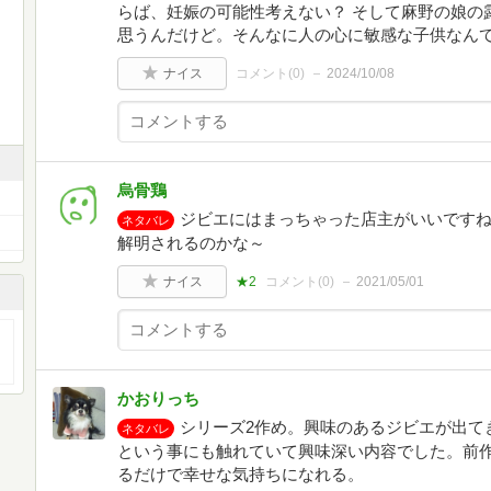
らば、妊娠の可能性考えない？ そして麻野の娘の
思うんだけど。そんなに人の心に敏感な子供なんて
ナイス
コメント(
0
)
2024/10/08
烏骨鶏
ジビエにはまっちゃった店主がいいですね
ネタバレ
解明されるのかな～
ナイス
★2
コメント(
0
)
2021/05/01
かおりっち
シリーズ2作め。興味のあるジビエが出て
ネタバレ
という事にも触れていて興味深い内容でした。前
るだけで幸せな気持ちになれる。