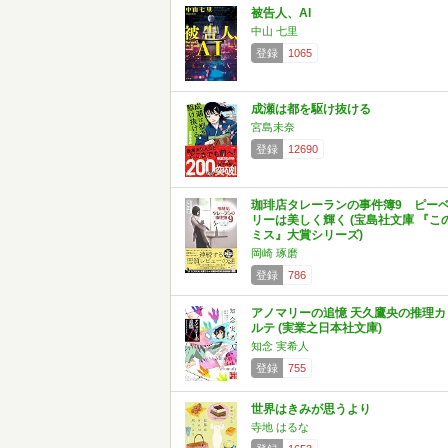
被告人、AI
中山 七里
登録
1065
成瀬は都を駆け抜ける
宮島未奈
登録
12690
珈琲店タレーランの事件簿9 ピー
リーは美しく輝く (宝島社文庫 『こ
ミス』大賞シリーズ)
岡崎 琢磨
登録
786
アノマリーの追憶 天久鷹央の推理カ
ルテ (実業之日本社文庫)
知念 実希人
登録
755
世界はきみが思うより
寺地 はるな