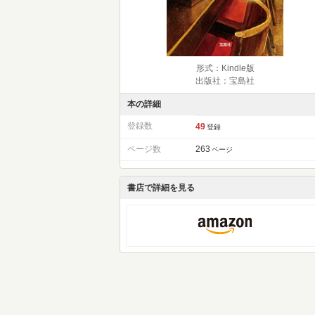
形式：Kindle版
出版社：宝島社
本の詳細
登録数
49
登録
ページ数
263
ページ
書店で詳細を見る