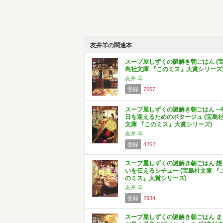
友井羊の関連本
スープ屋しずくの謎解き朝ごはん (
島社文庫 『このミス』大賞シリーズ
友井 羊
登録
7567
スープ屋しずくの謎解き朝ごはん ~
日を迎えるためのポタージュ (宝島
文庫 『このミス』大賞シリーズ)
友井 羊
登録
4262
スープ屋しずくの謎解き朝ごはん 想
いを伝えるシチュー (宝島社文庫 『
のミス』大賞シリーズ)
友井 羊
登録
2934
スープ屋しずくの謎解き朝ごはん ま