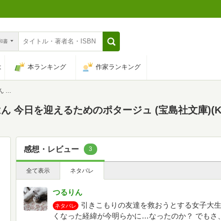
n和書
は
本ランキング
作家ランキング
文庫)
今日を迎えるためのポタージュ (宝島社文庫)(Kin
感想・レビュー
3
全て表示
ネタバレ
つるりん
引きこもりの友達を救おうとする女子大
ネタバレ
くなった経緯が今明らかに…なったのか？ でもさ