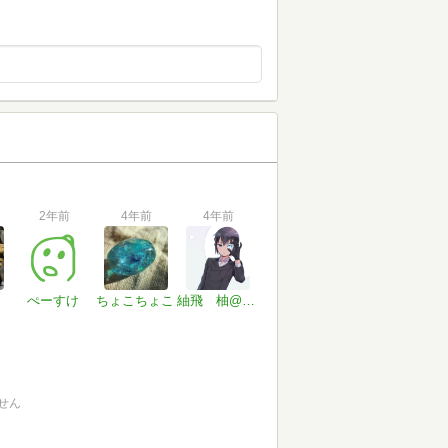
2年前
4年前
4年前
ぺーすけ
ちょこちょこ
紬飛 柚@ 旅廻契
せん