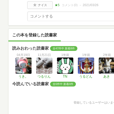
ナイス
★5
コメント(
0
)
2021/03/26
この本を登録した読書家
読みおわった読書家
全47件中 新着8件
04月19日
11月21日
1年前
1年前
2年前
うき。
つるりん
TN
うるどん
あき
今読んでいる読書家
全0件中 新着0件
登録しているユーザーはいま