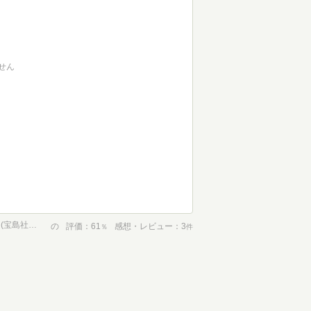
せん
スープ屋しずくの謎解き朝ごはん 今日を迎えるためのポタージュ (宝島社文庫)
の
評価
61
感想・レビュー
3
％
件