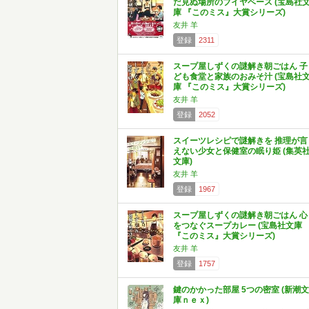
だ見ぬ場所のブイヤベース (宝島社
庫 『このミス』大賞シリーズ)
友井 羊
登録
2311
スープ屋しずくの謎解き朝ごはん 子
ども食堂と家族のおみそ汁 (宝島社
庫 『このミス』大賞シリーズ)
友井 羊
登録
2052
スイーツレシピで謎解きを 推理が言
えない少女と保健室の眠り姫 (集英
文庫)
友井 羊
登録
1967
スープ屋しずくの謎解き朝ごはん 心
をつなぐスープカレー (宝島社文庫
『このミス』大賞シリーズ)
友井 羊
登録
1757
鍵のかかった部屋 5つの密室 (新潮文
庫ｎｅｘ)