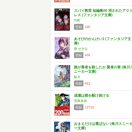
スパイ教室 短編集06 消されたアク
レス (ファンタジア文庫)
竹町
登録
118
あそびのかんけい3 (ファンタジア文
庫)
葵 せきな
登録
476
誰が勇者を殺したか 賢者の章 (角川
ニーカー文庫)
駄犬
登録
412
成瀬は都を駆け抜ける
宮島未奈
登録
12713
おまえだけは選ばない (角川スニー
ー文庫)