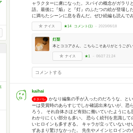
ァ
ャラクターに虜になった。スパイの概念がガラリ
語。最後に『焔』と『灯』のふたつの絵が登場し
に満ちたシーンに息を呑んだ。ぜひ続編も読んで
ナイス
★14
コメント(
1
)
2020/06/18
灯梨
本とココアさん、こちらこそありがとうござい
ナイス
★1
06/27 21:24
生
kaihai
かなり編集の手が入ったのだろうな、とい
ネタバレ
ーは受賞時のあらすじでしか確認出来ないが、恐
ろう。 それ自体さほど有効に働いていたようにも
わかりにくい部分も多い。 恐らく続刊を意識して
いヒロインも多すぎる。 キャラが立っていないせ
ずあまり驚けなかった。 先生やメインヒロインの