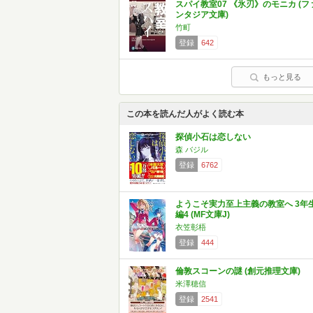
スパイ教室07 《氷刃》のモニカ (フ
ンタジア文庫)
竹町
登録
642
もっと見る
この本を読んだ人がよく読む本
探偵小石は恋しない
森 バジル
登録
6762
ようこそ実力至上主義の教室へ 3年
編4 (MF文庫J)
衣笠彰梧
登録
444
倫敦スコーンの謎 (創元推理文庫)
米澤穂信
登録
2541