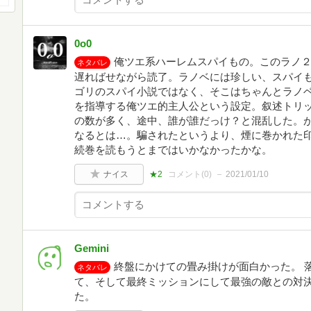
0o0
俺ツエ系ハーレムスパイもの。このラノ
ネタバレ
遅ればせながら読了。ラノベには珍しい、スパイ
ゴリのスパイ小説ではなく、そこはちゃんとラノ
を指導する俺ツエ的主人公という設定。叙述トリ
の数が多く、途中、誰が誰だっけ？と混乱した。
なるとは…。騙されたというより、煙に巻かれた
続巻を読もうとまではいかなかったかな。
ナイス
★2
コメント(
0
)
2021/01/10
Gemini
終盤にかけての畳み掛けが面白かった。 
ネタバレ
て、そして最終ミッションにして最強の敵との対決
た。