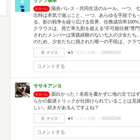
サクラ翡翠
陽炎パレス・共同生活のルール。一つ、
ネタバレ
出時は本気で遊ぶこと。一つ、あらゆる手段でも
る、影の戦争を繰り広げる世界。任務成功率100
クラウスは、死亡率九割を超える“不可能任務”専
されたメンバーは実践経験のない七人の少女たち
のため、少女たちに残された唯一の手段は、クラウ
ナイス
★9
コメント(
0
)
2020/02/15
ササキアンヨ
面白かった！名前を書かずに地の文では
ネタバレ
らかの叙述トリックが仕掛けられていることは見
しい。続きがあるんですよね？
ナイス
★6
コメント(
0
)
2020/02/08