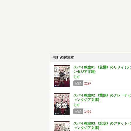
竹町の関連本
スパイ教室01 《花園》のリリィ (フ
ンタジア文庫)
竹町
登録
2297
スパイ教室02 《愛娘》のグレーテ (
ァンタジア文庫)
竹町
登録
1458
スパイ教室03 《忘我》のアネット (
ァンタジア文庫)