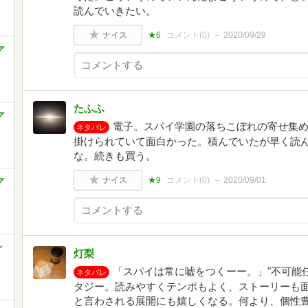
読んでいきたい。
ナイス
★6
コメント(
0
)
2020/09/29
ァ
たふふ
ァ
電子。スパイ学園の落ちこぼれの寄せ集
ネタバレ
掛けられていて面白かった。積んでいたが早く読
な。続きも買う。
ァ
ナイス
★9
コメント(
0
)
2020/09/01
ル
灯梨
「スパイは常に嘘をつくーー。」"不可能
ネタバレ
タジー。読みやすくテンポもよく、ストーリーも
と言わされる展開にも嬉しくなる。何より、個性