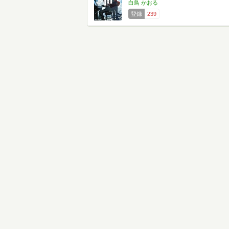
白鳥 かおる
登録
239