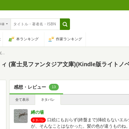
n和書
は
本ランキング
作家ランキング
)
 (富士見ファンタジア文庫)(Kindle版ライトノベ
感想・レビュー
13
全て表示
ネタバレ
縛の場
口絵にもおらず(終盤まで)挿絵もないエ
ネタバレ
が、そんなことはなかった。髪の色が違うものね