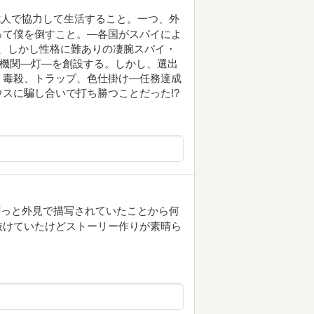
七人で協力して生活すること。一つ、外
って僕を倒すこと。―各国がスパイによ
%、しかし性格に難ありの凄腕スパイ・
門機関―灯―を創設する。しかし、選出
。毒殺、トラップ、色仕掛け―任務達成
スに騙し合いで打ち勝つことだった!?
ずっと外見で描写されていたことから何
抜けていたけどストーリー作りが素晴ら