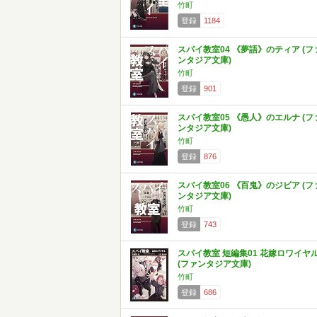
竹町
登録
1184
スパイ教室04 《夢語》のティア (フ
ンタジア文庫)
竹町
登録
901
スパイ教室05 《愚人》のエルナ (フ
ンタジア文庫)
竹町
登録
876
スパイ教室06 《百鬼》のジビア (フ
ンタジア文庫)
竹町
登録
743
スパイ教室 短編集01 花嫁ロワイヤ
(ファンタジア文庫)
竹町
登録
686