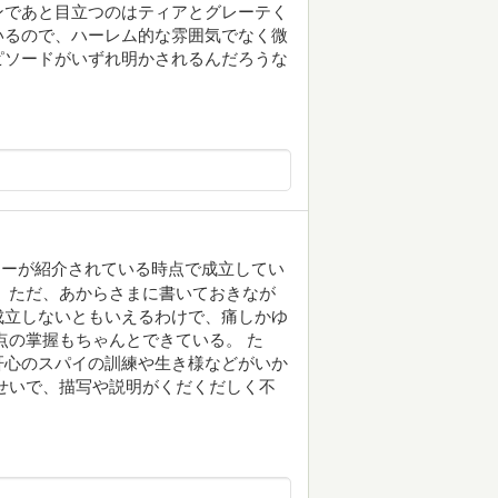
ンであと目立つのはティアとグレーテく
いるので、ハーレム的な雰囲気でなく微
ピソードがいずれ明かされるんだろうな
ターが紹介されている時点で成立してい
 ただ、あからさまに書いておきなが
成立しないともいえるわけで、痛しかゆ
点の掌握もちゃんとできている。 た
肝心のスパイの訓練や生き様などがいか
せいで、描写や説明がくだくだしく不