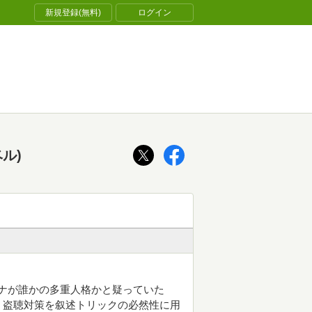
新規登録(無料)
ログイン
ル)
ルナが誰かの多重人格かと疑っていた
。盗聴対策を叙述トリックの必然性に用