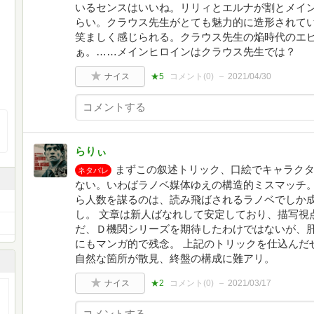
いるセンスはいいね。リリィとエルナが割とメイ
らい。クラウス先生がとても魅力的に造形されて
笑ましく感じられる。クラウス先生の焔時代のエ
ぁ。……メインヒロインはクラウス先生では？
ナイス
★5
コメント(
0
)
2021/04/30
らりぃ
まずこの叙述トリック、口絵でキャラク
ネタバレ
ない。いわばラノベ媒体ゆえの構造的ミスマッチ。
ら人数を謀るのは、読み飛ばされるラノベでしか
し。 文章は新人ばなれして安定しており、描写視
だ、Ｄ機関シリーズを期待したわけではないが、
にもマンガ的で残念。 上記のトリックを仕込んだ
自然な箇所が散見、終盤の構成に難アリ。
ナイス
★2
コメント(
0
)
2021/03/17