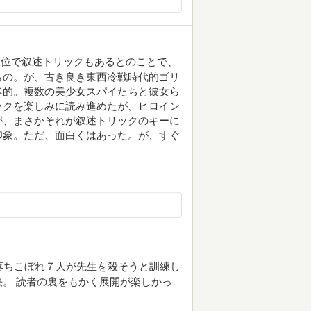
２位で叙述トリックもあるとのことで、
もの。が、古き良き東西冷戦時代的ゴリ
ベ的。複数の美少女スパイたちと彼女ら
ックを楽しみに読み進めたが、ヒロイン
が、まさかそれが叙述トリックのキーに
印象。ただ、面白くはあった。が、すぐ
落ちこぼれ７人が先生を殺そうと訓練し
。 読者の裏をもかく展開が楽しかっ