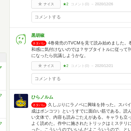
ナイス
★2
コメント(
0
)
2020/12/26
黒胡椒
4巻発売のTVCMを見て読み始めました
ネタバレ
和感に気付けないのでは？サブタイトルに従って
になったら抗議しようかな。
ナイス
★2
コメント(
0
)
2020/12/21
ァ
フ
ひらノルム
久しぶりにラノベに興味を持った。スパ
ネタバレ
成はポンコツ）というすでに面白い筋である。読
い文体で、内容も読みごたえがある。キャラも立
よく読めた。作中に施されたトリックはミステリ
フ
った。こういうのでいいんだよこういうので、と