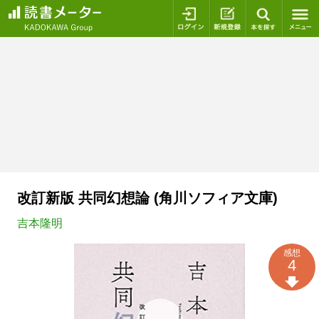
ログイン
新規登録
本を探
改訂新版 共同幻想論 (角川ソフィア文庫)
吉本隆明
感想
4