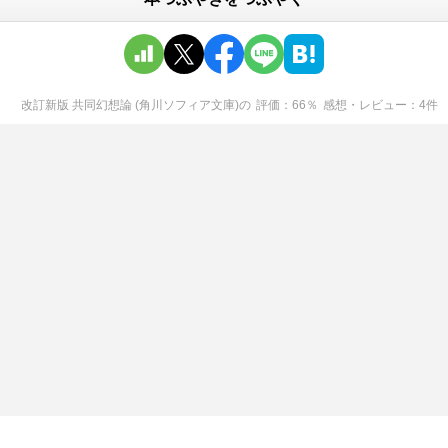
改訂新版 共同幻想論 (角川ソフィア文庫)
の
評価
66
％
感想・レビュー
4
件