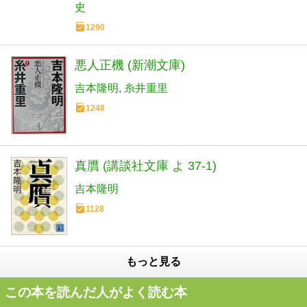
史
1290
悪人正機 (新潮文庫)
吉本隆明
糸井重里
1248
真贋 (講談社文庫 よ 37-1)
吉本隆明
1128
もっと見る
この本を読んだ人がよく読む本