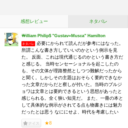
感想レビュー
ネタバレ
￦illiam Philip$ "Gustav=Musca" Hamilton
必要にかられて読んだが参考にはなった。
ネタバレ
所謂こんな書き方していいのかという例示を見
た。 反面、これは現代通じるのかという書き方だ
と感じる。 当時センセーショナルを起こしたの
も、その文体が理路整然としつつ難解だったから
と聞く。しかしその主題はおそらく要約できなか
った文章だからだと察しが付いた。当時のブルジ
ョワは文章とは要約できるという思想があったと
感じられる。全く狭い知見だ。 また、一冊の本と
して具体的な例示がされてる点も物書きには魅力
だったとは思う なににせよ、時代を考慮したい
★8
ナイス