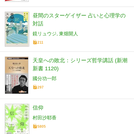
昼間のスターゲイザー 占いと心理学の
対話
鏡リュウジ
東畑開人
211
天皇への敗北：シリーズ哲学講話 (新潮
新書 1120)
國分功一郎
297
信仰
村田沙耶香
5805