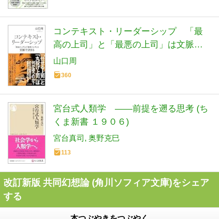
コンテキスト・リーダーシップ 「最
高の上司」と「最悪の上司」は文脈で
決まる (光文社新書 1406)
山口周
360
宮台式人類学 ――前提を遡る思考 (ち
くま新書 １９０６)
宮台真司
奥野克巳
113
改訂新版 共同幻想論 (角川ソフィア文庫)をシェア
する
本つぶやきをつぶやく