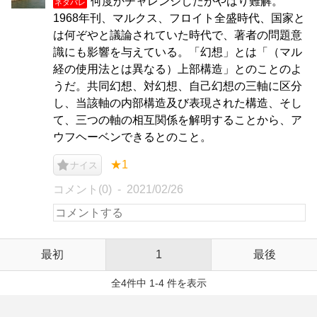
何度かチャレンジしたがやはり難解。
ネタバレ
1968年刊、マルクス、フロイト全盛時代、国家と
は何ぞやと議論されていた時代で、著者の問題意
識にも影響を与えている。「幻想」とは「（マル
経の使用法とは異なる）上部構造」とのことのよ
うだ。共同幻想、対幻想、自己幻想の三軸に区分
し、当該軸の内部構造及び表現された構造、そし
て、三つの軸の相互関係を解明することから、ア
ウフヘーベンできるとのこと。
★1
ナイス
コメント(0)
2021/02/26
最初
1
最後
全4件中 1-4 件を表示