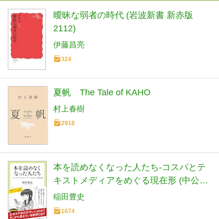
曖昧な弱者の時代 (岩波新書 新赤版
2112)
伊藤昌亮
324
夏帆 The Tale of KAHO
村上春樹
2918
本を読めなくなった人たち-コスパとテ
キストメディアをめぐる現在形 (中公新
書ラクレ 861)
稲田豊史
1674