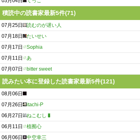
03月04日
てっこ
積読中の読書家最新5件(71)
07月25日
読むのが遅い人
07月18日
たいせい
07月17日
Sophia
07月11日
あ
07月07日
bitter sweet
読みたい本に登録した読書家最新5件(121)
08月06日
07月26日
itachi-P
06月27日
ねこむし🐛
06月11日
植囿心
06月06日
中空幸三