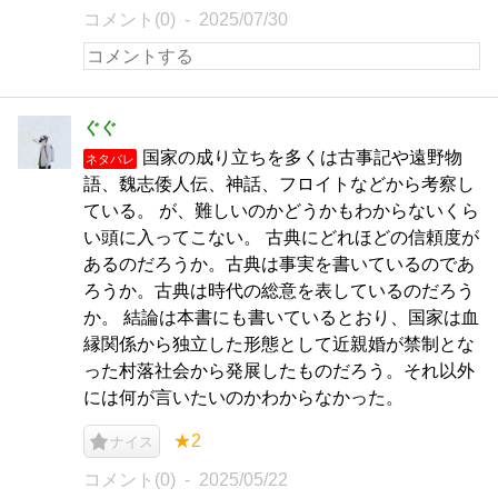
コメント(0)
2025/07/30
ぐぐ
国家の成り立ちを多くは古事記や遠野物
ネタバレ
語、魏志倭人伝、神話、フロイトなどから考察し
ている。 が、難しいのかどうかもわからないくら
い頭に入ってこない。 古典にどれほどの信頼度が
あるのだろうか。古典は事実を書いているのであ
ろうか。古典は時代の総意を表しているのだろう
か。 結論は本書にも書いているとおり、国家は血
縁関係から独立した形態として近親婚が禁制とな
った村落社会から発展したものだろう。それ以外
には何が言いたいのかわからなかった。
★2
ナイス
コメント(0)
2025/05/22