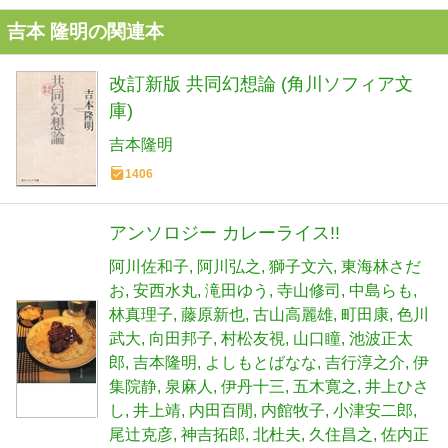
吉本 隆明の関連本
改訂新版 共同幻想論 (角川ソフィア文
庫)
吉本隆明
1406
アンソロジー カレーライス!!
阿川佐和子
阿川弘之
獅子文六
東海林さだ
お
安西水丸
滝田ゆう
寺山修司
中島らも
林真理子
藤原新也
古山高麗雄
町田康
色川
武大
向田邦子
村松友視
山口瞳
池波正太
郎
吉本隆明
よしもとばなな
吉行淳之介
伊
集院静
泉麻人
伊丹十三
五木寛之
井上ひさ
し
井上靖
内田百閒
内館牧子
小津安二郎
尾辻克彦
神吉拓郎
北杜夫
久住昌之
佐内正