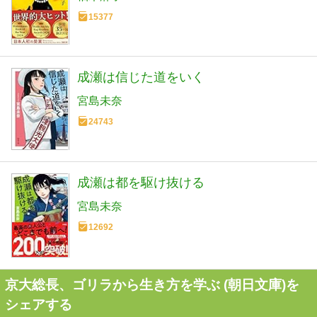
15377
成瀬は信じた道をいく
宮島未奈
24743
成瀬は都を駆け抜ける
宮島未奈
12692
京大総長、ゴリラから生き方を学ぶ (朝日文庫)を
シェアする