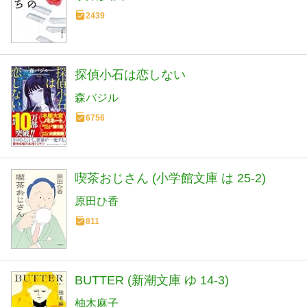
2439
探偵小石は恋しない
森バジル
6756
喫茶おじさん (小学館文庫 は 25-2)
原田ひ香
811
BUTTER (新潮文庫 ゆ 14-3)
柚木麻子