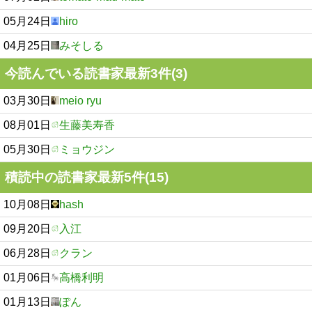
05月24日
hiro
04月25日
みそしる
今読んでいる読書家最新3件(3)
03月30日
meio ryu
08月01日
生藤美寿香
05月30日
ミョウジン
積読中の読書家最新5件(15)
10月08日
hash
09月20日
入江
06月28日
クラン
01月06日
高橋利明
01月13日
ぽん