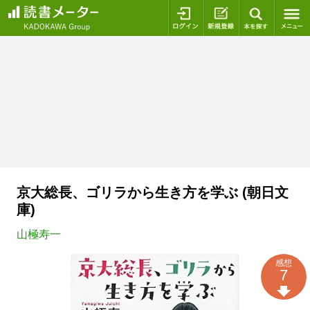
ログイン
新規登録
本を探
京大総長、ゴリラから生き方を学ぶ (朝日文
庫)
山極寿一
感想
7