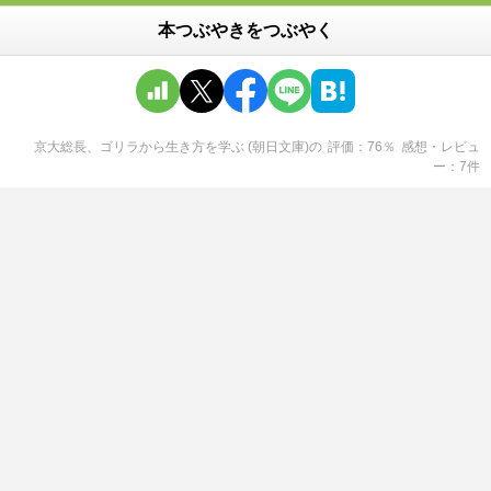
本つぶやきをつぶやく
京大総長、ゴリラから生き方を学ぶ (朝日文庫)
の
評価
76
％
感想・レビュ
ー
7
件