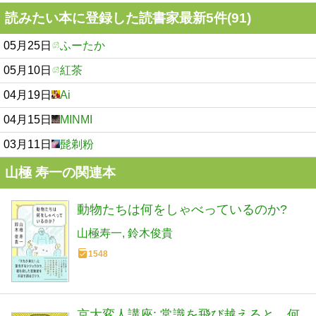
読みたい本に登録した読書家最新5件(91)
05月25日
ふーたか
05月10日
紅茶
04月19日
Ai
04月15日
MINMI
03月11日
髭剃粉
山極 寿一の関連本
動物たちは何をしゃべっているのか?
山極寿一
鈴木俊貴
1548
京大変人講座: 常識を飛び越えると、何