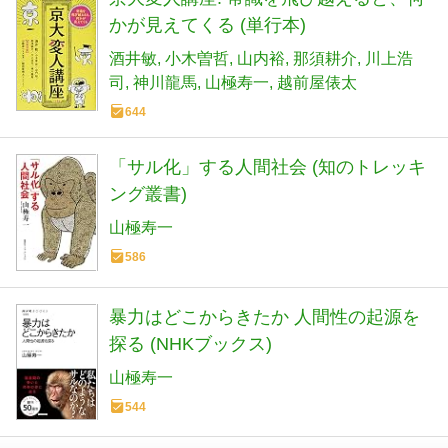
かが見えてくる (単行本)
酒井敏
小木曽哲
山内裕
那須耕介
川上浩
司
神川龍馬
山極寿一
越前屋俵太
644
「サル化」する人間社会 (知のトレッキ
ング叢書)
山極寿一
586
暴力はどこからきたか 人間性の起源を
探る (NHKブックス)
山極寿一
544