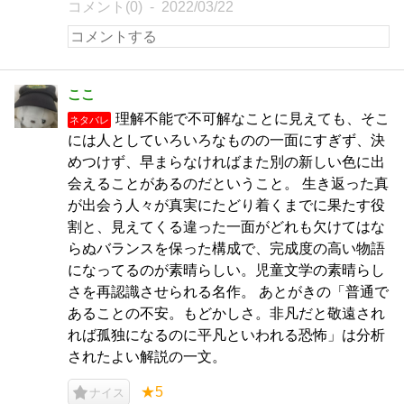
コメント(0)
2022/03/22
ここ
理解不能で不可解なことに見えても、そこ
ネタバレ
には人としていろいろなものの一面にすぎず、決
めつけず、早まらなければまた別の新しい色に出
会えることがあるのだということ。 生き返った真
が出会う人々が真実にたどり着くまでに果たす役
割と、見えてくる違った一面がどれも欠けてはな
らぬバランスを保った構成で、完成度の高い物語
になってるのが素晴らしい。児童文学の素晴らし
さを再認識させられる名作。 あとがきの「普通で
あることの不安。もどかしさ。非凡だと敬遠され
れば孤独になるのに平凡といわれる恐怖」は分析
されたよい解説の一文。
★5
ナイス