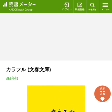
ログイン
新規登録
本を探
カラフル (文春文庫)
森絵都
感想
29