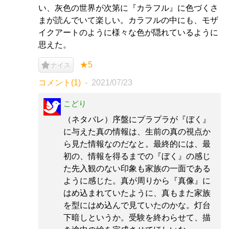
い、灰色の世界が次第に『カラフル』に色づくさ
まが読んでいて楽しい。カラフルの中にも、モザ
イクアートのように様々な色が隠れているように
思えた。
★5
ナイス
コメント(1)
2021/07/23
こどり
（ネタバレ）序盤にプラプラが『ぼく』
に与えた真の情報は、生前の真の視点か
ら見た情報なのだなと。最終的には、最
初の、情報を得るまでの『ぼく』の感じ
た先入観のない印象も家族の一面である
ように感じた。真が周りから『真像』に
はめ込まれていたように、真もまた家族
を型にはめ込んで見ていたのかな。灯台
下暗しというか。受験を終わらせて、描