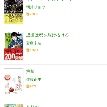
朝井リョウ
22098
成瀬は都を駆け抜ける
宮島未奈
12681
熟柿
佐藤正午
9072
ありか