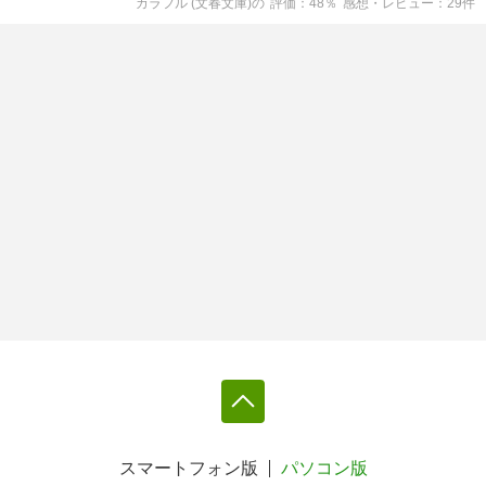
カラフル (文春文庫)
の
評価
48
％
感想・レビュー
29
件
スマートフォン版
パソコン版