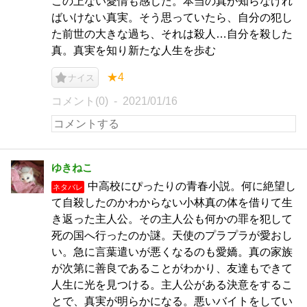
この上ない愛情も感じた。本当の真が知らなけれ
ばいけない真実。そう思っていたら、自分の犯し
た前世の大きな過ち、それは殺人…自分を殺した
真。真実を知り新たな人生を歩む
★4
ナイス
コメント(0)
2021/01/16
ゆきねこ
中高校にぴったりの青春小説。何に絶望し
ネタバレ
て自殺したのかわからない小林真の体を借りて生
き返った主人公。その主人公も何かの罪を犯して
死の国へ行ったのか謎。天使のプラプラが愛おし
い。急に言葉遣いが悪くなるのも愛嬌。真の家族
が次第に善良であることがわかり、友達もできて
人生に光を見つける。主人公がある決意をするこ
とで、真実が明らかになる。悪いバイトをしてい