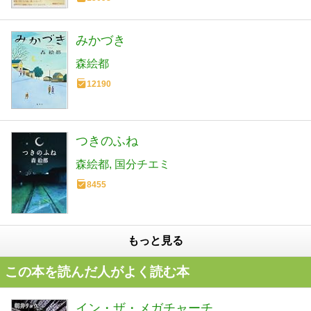
みかづき
森絵都
12190
つきのふね
森絵都
国分チエミ
8455
もっと見る
この本を読んだ人がよく読む本
イン・ザ・メガチャーチ