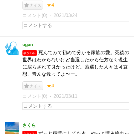
★4
ナイス
コメント(0)
2021/03/24
ogan
死んでみて初めて分かる家族の愛。死後の
ネタバレ
世界はわからないけど当選したから仕方なく現生
に戻らされて良かったけど。落選した人々は可哀
想、皆んな救ってよ〜ー。
★4
ナイス
コメント(0)
2021/03/11
さくら
ずっと積読にしてた本。やっと読み終わっ
ネタバレ