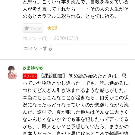
と思う。こういう本を読んで、自殺を考えている
人が考え直してくれたら・・・その人の人生がそ
のあとカラフルに彩られることを切に祈る。
★23
ナイス
コメント(0)
2020/10/18
ღまゆゆღ
【課題図書】 初め読み始めたときは、思
ネタバレ
っていた物語と少し違った。でも、読む進めるに
つれてどんどん引き込まれるような感じがした。
本当にもしこんなことが起きたら、自分がこの状
況になったらどうなっていくのか想像しながら読
んだ。途中で、真が犯した過ちはそんなに大きく
ないんじゃないか？でも罪を犯したって言ってる
から、、殺人とか？と予想していたら、まさかの
真本人だった。真が下界に戻るところで物語が終