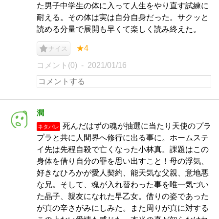
た男子中学生の体に入って人生をやり直す試練に
耐える。その体は実は自分自身だった。サクッと
読める分量で展開も早くて楽しく読み終えた。
★4
ナイス
コメント(0)
2021/01/16
潤
死んだはずの魂が抽選に当たり天使のプラ
ネタバレ
プラと共に人間界へ修行に出る事に。ホームステ
イ先は先程自殺で亡くなった小林真。課題はこの
身体を借り自分の罪を思い出すこと！母の浮気、
好きなひろかが愛人契約、能天気な父親、意地悪
な兄。そして、魂が入れ替わった事を唯一気づい
た晶子、親友になれた早乙女。借りの姿であった
が真の辛さがみにしみた。また周りが真に対する