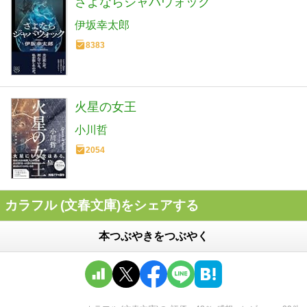
さよならジャバウォック
伊坂幸太郎
8383
火星の女王
小川哲
2054
カラフル (文春文庫)をシェアする
本つぶやきをつぶやく