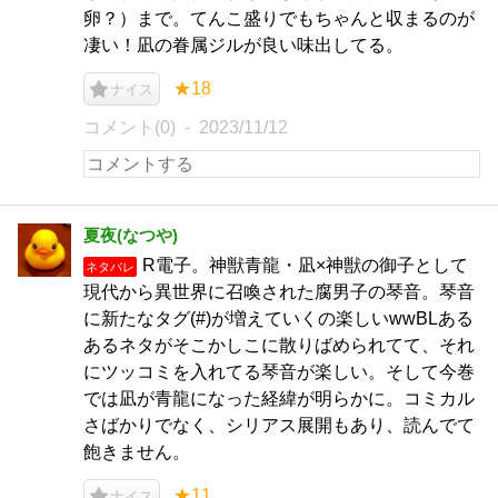
卵？）まで。てんこ盛りでもちゃんと収まるのが
凄い！凪の眷属ジルが良い味出してる。
★18
ナイス
コメント(0)
2023/11/12
夏夜(なつや)
R電子。神獣青龍・凪×神獣の御子として
ネタバレ
現代から異世界に召喚された腐男子の琴音。琴音
に新たなタグ(#)が増えていくの楽しいwwBLある
あるネタがそこかしこに散りばめられてて、それ
にツッコミを入れてる琴音が楽しい。そして今巻
では凪が青龍になった経緯が明らかに。コミカル
さばかりでなく、シリアス展開もあり、読んでて
飽きません。
★11
ナイス