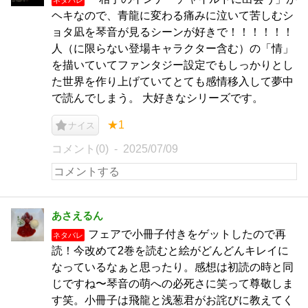
ヘキなので、青龍に変わる痛みに泣いて苦しむシ
ョタ凪を琴音が見るシーンが好きで！！！！！！
人（に限らない登場キャラクター含む）の「情」
を描いていてファンタジー設定でもしっかりとし
た世界を作り上げていてとても感情移入して夢中
で読んでしまう。 大好きなシリーズです。
★1
ナイス
コメント(0)
2025/07/09
あさえるん
フェアで小冊子付きをゲットしたので再
ネタバレ
読！今改めて2巻を読むと絵がどんどんキレイに
なっているなぁと思ったり。感想は初読の時と同
じですね〜琴音の萌への必死さに笑って尊敬しま
す笑。小冊子は飛龍と浅葱君がお詫びに教えてく