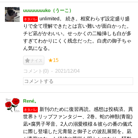
uuuuuuuuko（うーこ）
unlimited。 続き。相変わらず設定盛り盛
ネタバレ
りで全て理解できたとは言い難いが面白かった。
チビ凪がかわいい。せっかくの二輪挿しも白が多
すぎてわかりにくく残念だった。白虎の御子ちゃ
ん気になる。
★15
ナイス
コメント(0)
2021/12/04
René。
新刊のために復習再読。感想は投稿済。異
ネタバレ
世界トリップファンタジー、2巻。蛇の神獣(青龍)
凪×腐男子琴音。2人の溺愛模様＆彼らの番の儀式
に際し登場した元青龍と御子との波乱展開を。凪