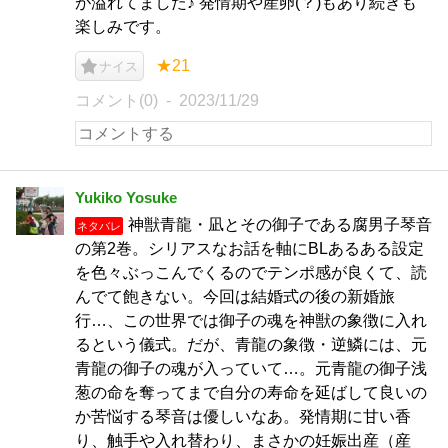
が溢れてました♪ 発情期や産卵(？)もあり続きも
楽しみです。
★21
ナイス
コメント(0)
2023/11/29
Yukiko Yosuke
神獣青龍・凪とその御子である腐男子琴音
ネタバレ
の第2巻。シリアスなお話を軸にBLあるある設定
を色々ぶっこんでくるのでテンポ感が良くて、読
んでて飽きない。今回は結婚式の後の新婚旅
行…、この世界では御子の魂を神獣の象徴に入れ
るという儀式。だが、青龍の象徴・逆鱗には、元
青龍の御子の魂が入っていて…。元青龍の御子浅
葱の命を奪ってまで自分の寿命を延ばして良いの
か苦悩する琴音は優しいなあ。発情期に甘い香
り、触手や入れ替わり、まさかの妊娠出産（産