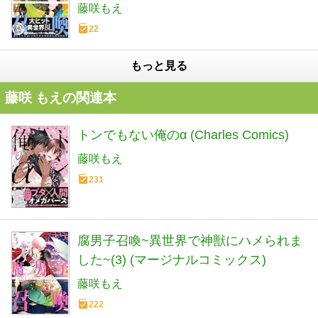
藤咲もえ
22
もっと見る
藤咲 もえの関連本
トンでもない俺のα (Charles Comics)
藤咲もえ
231
腐男子召喚~異世界で神獣にハメられま
した~(3) (マージナルコミックス)
藤咲もえ
222