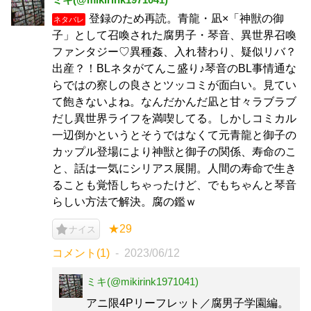
登録のため再読。青龍・凪×「神獣の御
ネタバレ
子」として召喚された腐男子・琴音、異世界召喚
ファンタジー♡異種姦、入れ替わり、疑似リバ？
出産？！BLネタがてんこ盛り♪琴音のBL事情通な
らではの察しの良さとツッコミが面白い。見てい
て飽きないよね。なんだかんだ凪と甘々ラブラブ
だし異世界ライフを満喫してる。しかしコミカル
一辺倒かというとそうではなくて元青龍と御子の
カップル登場により神獣と御子の関係、寿命のこ
と、話は一気にシリアス展開。人間の寿命で生き
ることも覚悟しちゃったけど、でもちゃんと琴音
らしい方法で解決。腐の鑑ｗ
★29
ナイス
コメント(1)
2023/06/12
ミキ(@mikirink1971041)
アニ限4Pリーフレット／腐男子学園編。