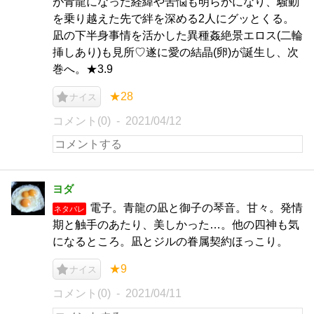
が青龍になった経緯や苦悩も明らかになり、騒動
を乗り越えた先で絆を深める2人にグッとくる。
凪の下半身事情を活かした異種姦絶景エロス(二輪
挿しあり)も見所♡遂に愛の結晶(卵)が誕生し、次
巻へ。★3.9
★28
ナイス
コメント(0)
2021/04/12
ヨダ
電子。青龍の凪と御子の琴音。甘々。発情
ネタバレ
期と触手のあたり、美しかった…。他の四神も気
になるところ。凪とジルの眷属契約ほっこり。
★9
ナイス
コメント(0)
2021/04/11