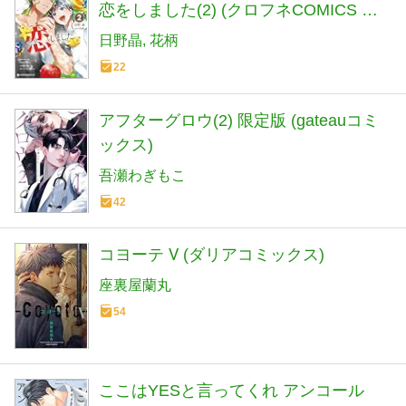
恋をしました(2) (クロフネCOMICS く
ろふねピクシブシリーズ)
日野晶
花柄
22
アフターグロウ(2) 限定版 (gateauコミ
ックス)
吾瀬わぎもこ
42
コヨーテ Ⅴ (ダリアコミックス)
座裏屋蘭丸
54
ここはYESと言ってくれ アンコール