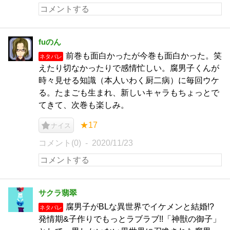
fuのん
前巻も面白かったが今巻も面白かった。笑
ネタバレ
えたり切なかったりで感情忙しい。腐男子くんが
時々見せる知識（本人いわく厨二病）に毎回ウケ
る。たまごも生まれ、新しいキャラもちょっとで
てきて、次巻も楽しみ。
★17
ナイス
コメント(0)
2020/11/23
サクラ翡翠
腐男子がBLな異世界でイケメンと結婚!?
ネタバレ
発情期&子作りでもっとラブラブ!!「神獣の御子」