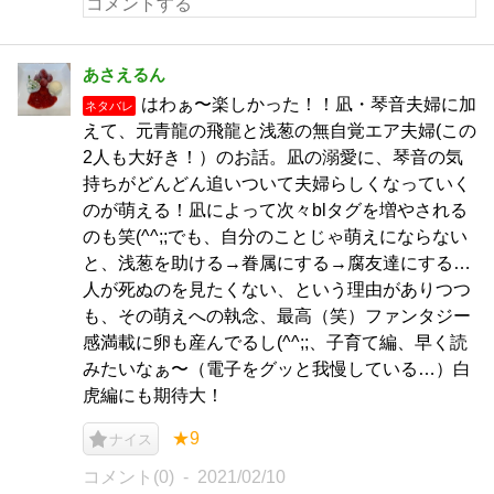
あさえるん
はわぁ〜楽しかった！！凪・琴音夫婦に加
ネタバレ
えて、元青龍の飛龍と浅葱の無自覚エア夫婦(この
2人も大好き！）のお話。凪の溺愛に、琴音の気
持ちがどんどん追いついて夫婦らしくなっていく
のが萌える！凪によって次々blタグを増やされる
のも笑(^^;;でも、自分のことじゃ萌えにならない
と、浅葱を助ける→眷属にする→腐友達にする…
人が死ぬのを見たくない、という理由がありつつ
も、その萌えへの執念、最高（笑）ファンタジー
感満載に卵も産んでるし(^^;;、子育て編、早く読
みたいなぁ〜（電子をグッと我慢している…）白
虎編にも期待大！
★9
ナイス
コメント(0)
2021/02/10