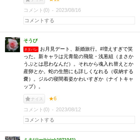
コメント(0)
2023/08/16
そうび
お月見デート、新婚旅行。#増えすぎで笑
ネタバレ
った。新キャラは元青龍の飛龍・浅葱組（まさか
うぶとは思わなんだ）。それから魂入れ替えとか
産卵とか。蛇の生態にも詳しくなれる（収納する
嚢）。ジルの寝間着姿かわいすぎか（ナイトキャ
ップ）。
★6
ナイス
コメント(0)
2023/08/12
ミキ(@mikirink1971041)