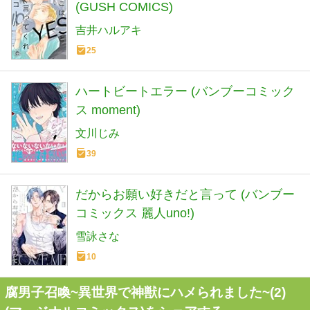
(GUSH COMICS)
吉井ハルアキ
25
ハートビートエラー (バンブーコミック
ス moment)
文川じみ
39
だからお願い好きだと言って (バンブー
コミックス 麗人uno!)
雪詠さな
10
腐男子召喚~異世界で神獣にハメられました~(2)