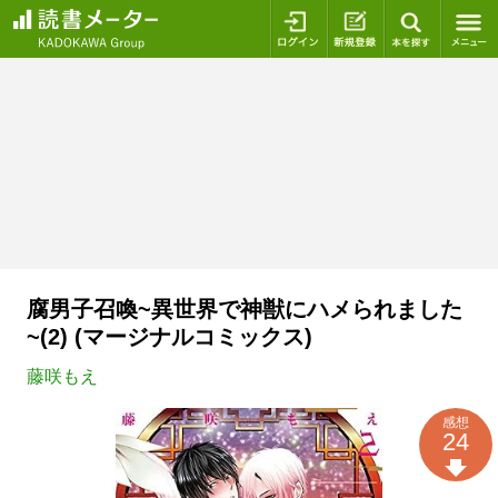
ログイン
新規登録
本を探
腐男子召喚~異世界で神獣にハメられました
~(2) (マージナルコミックス)
藤咲もえ
感想
24