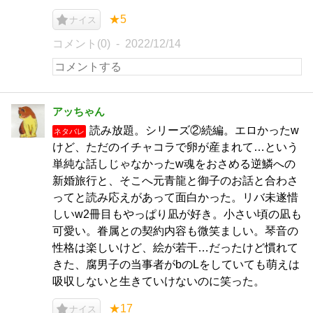
★5
ナイス
コメント(0)
2022/12/14
アッちゃん
読み放題。シリーズ②続編。エロかったw
ネタバレ
けど、ただのイチャコラで卵が産まれて…という
単純な話しじゃなかったw魂をおさめる逆鱗への
新婚旅行と、そこへ元青龍と御子のお話と合わさ
ってと読み応えがあって面白かった。リバ未遂惜
しいw2冊目もやっぱり凪が好き。小さい頃の凪も
可愛い。眷属との契約内容も微笑ましい。琴音の
性格は楽しいけど、絵が若干…だったけど慣れて
きた、腐男子の当事者がbのLをしていても萌えは
吸収しないと生きていけないのに笑った。
★17
ナイス