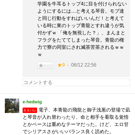
学園を牛耳るトップ4に目を付けられない
ようにするには…と考える琴音。モブ達
と同じ行動をすればいいんだ！と考えて
いる時に東のトップ青龍とすれ違うが気
付かずｗ 「俺を無視した？」、まんまと
フラグをたててしまった琴音。青龍の権
力で寮の同室にされ滅茶苦茶されるｗｗ
ｗ
★9
06/12 22:56
ナイス
e-hedwig
電子、本青龍の飛龍と御子浅葱の登場で凪
ネタバレ
と琴音が入れ替わったり、命と相手を看取る覚悟
とかベースは重めなテーマだった。けど、エロ甘
でシリアスさがいいバランス良く読めた。