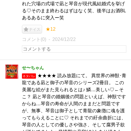
れた穴場の式場で凪と琴音が現代風結婚式を挙げ
る♡そのまま終わるはずはなく笑、後半はお酒BL
あるあるに突入ー笑
★12
ナイス
コメント(0)
2024/12/22
せ〜ちゃん
★★★★ 読み放題にて。 異世界の神獣･青
ネタバレ
龍である凪と御子の琴音のシリーズ2冊目。 この
美麗な絵がまた見られるとは♪ 鱗…美しい♡←そ
こ？ 凪と琴音の婚姻後の問題といえば、神獣です
からね…琴音の寿命が人間のままだと問題です
が、無事、琴音は御子として青龍の象徴に魂を護
ってもらえることに♡ それまでの紆余曲折には、
琴音の人としての優しさや強さ、そして腐男子欲