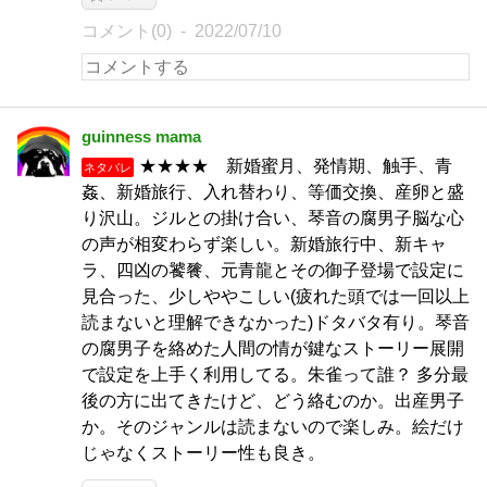
コメント(0)
2022/07/10
guinness mama
★★★★ 新婚蜜月、発情期、触手、青
ネタバレ
姦、新婚旅行、入れ替わり、等価交換、産卵と盛
り沢山。ジルとの掛け合い、琴音の腐男子脳な心
の声が相変わらず楽しい。新婚旅行中、新キャ
ラ、四凶の饕餮、元青龍とその御子登場で設定に
見合った、少しややこしい(疲れた頭では一回以上
読まないと理解できなかった)ドタバタ有り。琴音
の腐男子を絡めた人間の情が鍵なストーリー展開
で設定を上手く利用してる。朱雀って誰？ 多分最
後の方に出てきたけど、どう絡むのか。出産男子
か。そのジャンルは読まないので楽しみ。絵だけ
じゃなくストーリー性も良き。