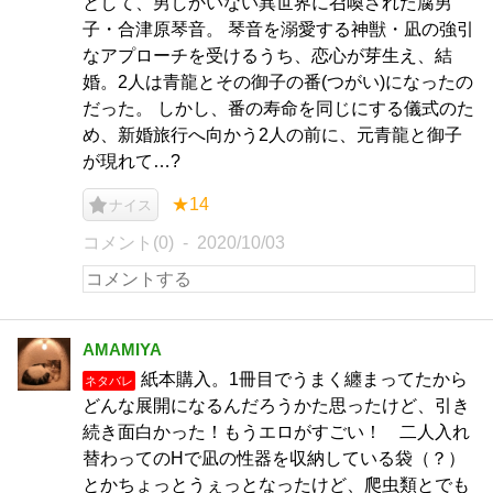
として、男しかいない異世界に召喚された腐男
子・合津原琴音。 琴音を溺愛する神獣・凪の強引
なアプローチを受けるうち、恋心が芽生え、結
婚。2人は青龍とその御子の番(つがい)になったの
だった。 しかし、番の寿命を同じにする儀式のた
め、新婚旅行へ向かう2人の前に、元青龍と御子
が現れて…?
★14
ナイス
コメント(0)
2020/10/03
AMAMIYA
紙本購入。1冊目でうまく纏まってたから
ネタバレ
どんな展開になるんだろうかた思ったけど、引き
続き面白かった！もうエロがすごい！ 二人入れ
替わってのHで凪の性器を収納している袋（？）
とかちょっとうぇっとなったけど、爬虫類とでも