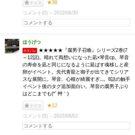
★38
ナイス
コメント(0)
2022/06/30
ほうげつ
★★★★★『腐男子召喚』シリーズ2巻(7
ネタバレ
～12話)。晴れて両想いになった凪×琴音cp。琴音
の寿命を凪と同じになるように延ばす魂移しと産
卵がイベント。先代青龍と御子が出てきてシリア
スな展開に。琴音、心根が綺麗すぎ...。8話の触手
イベント後のタグ追加面白い。琴音の腐男子ぶり
はどこまでも(*´ 艸｀)
★12
ナイス
コメント(0)
2022/06/02