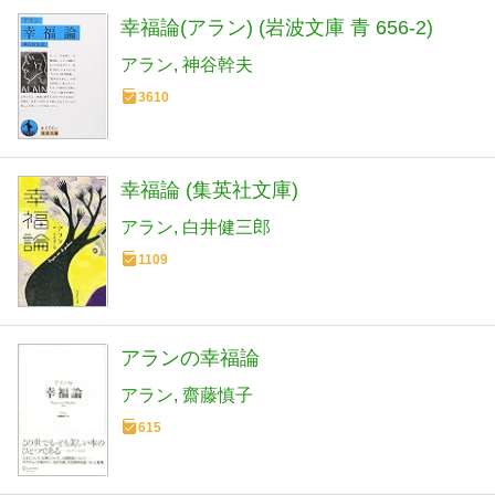
幸福論(アラン) (岩波文庫 青 656-2)
アラン
神谷幹夫
3610
幸福論 (集英社文庫)
アラン
白井健三郎
1109
アランの幸福論
アラン
齋藤慎子
615