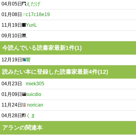
04月05日
えだげ
01月08日
c17c18e19
11月19日
YuriL
09月10日
、
今読んでいる読書家最新1件(1)
12月19日
響
読みたい本に登録した読書家最新4件(12)
04月23日
miek305
01月09日
suicdio
11月24日
norican
04月28日
くま
アランの関連本