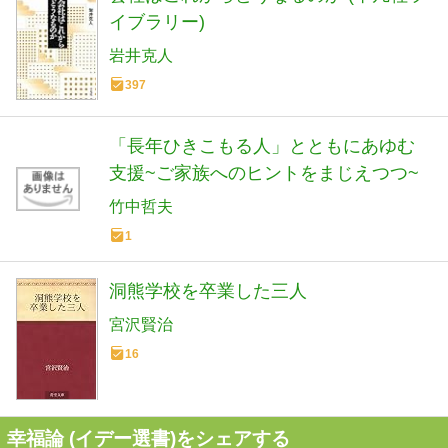
イブラリー)
岩井克人
397
「長年ひきこもる人」とともにあゆむ
支援~ご家族へのヒントをまじえつつ~
竹中哲夫
1
洞熊学校を卒業した三人
宮沢賢治
16
幸福論 (イデー選書)をシェアする