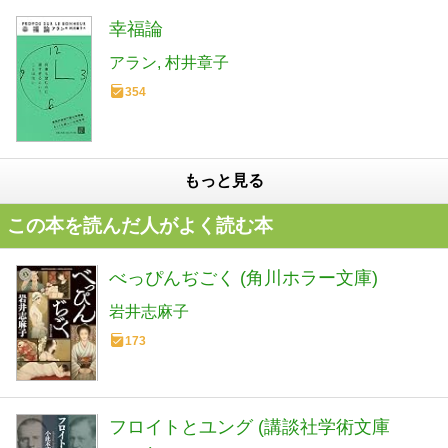
幸福論
アラン
村井章子
354
もっと見る
この本を読んだ人がよく読む本
べっぴんぢごく (角川ホラー文庫)
岩井志麻子
173
フロイトとユング (講談社学術文庫