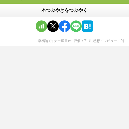
本つぶやきをつぶやく
幸福論 (イデー選書)
の
評価
71
％
感想・レビュー
0
件