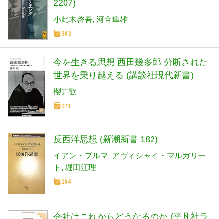
2207)
小此木啓吾
河合隼雄
303
今を生きる思想 西田幾多郎 分断された
世界を乗り越える (講談社現代新書)
櫻井歓
171
反西洋思想 (新潮新書 182)
イアン・ブルマ
アヴィシャイ・マルガリー
ト
堀田江理
104
会社はこれからどうなるのか (平凡社ラ