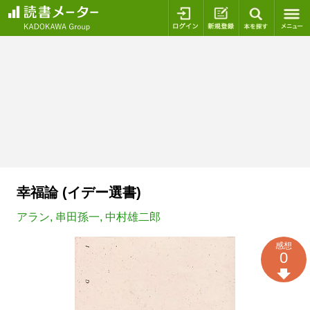
ログイン
新規登録
本を探
幸福論 (イデー選書)
アラン
,
串田孫一
,
中村雄二郎
感想
0