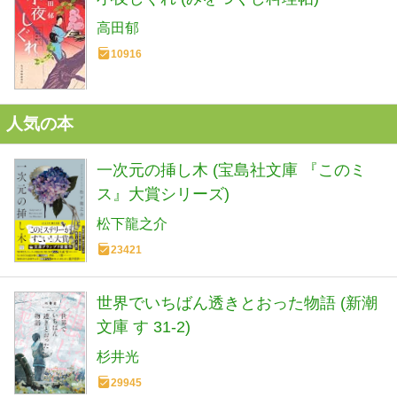
高田郁
10916
人気の本
一次元の挿し木 (宝島社文庫 『このミ
ス』大賞シリーズ)
松下龍之介
23421
世界でいちばん透きとおった物語 (新潮
文庫 す 31-2)
杉井光
29945