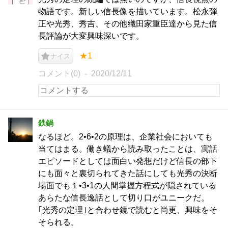
物語です。新しい信長像を描いています。松永弾
正や光秀、秀吉、その他織田家重臣達から見た信
長評論が大変興味深いです。
★1
ナイス
コメント(0)
2020/12/11
鉄鍋
なるほど。2•6•2の原理は、企業社会においても
当てはまる。働き蟻から読み取ったことは、寓話
エピソードとしては面白い発想だけど信長の部下
にも面々と裏切られてきた話にしても光秀の決断
場面でも１•3•1の人間掌握方程式が隠されている
あらたな信長逸話として切り口がユニークだ。
｢光秀の定理｣と合わせ鏡で読むと尚更、興味をそ
そられる。