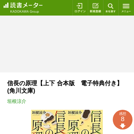
ログイン
新規登録
本を探
信長の原理【上下 合本版 電子特典付き】
(角川文庫)
垣根涼介
感想
8