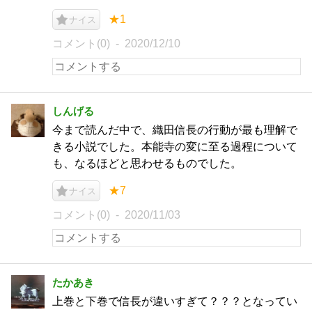
★1
ナイス
コメント(0)
2020/12/10
しんげる
今まで読んだ中で、織田信長の行動が最も理解で
きる小説でした。本能寺の変に至る過程について
も、なるほどと思わせるものでした。
★7
ナイス
コメント(0)
2020/11/03
たかあき
上巻と下巻で信長が違いすぎて？？？となってい