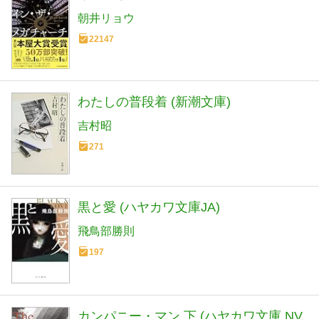
朝井リョウ
22147
わたしの普段着 (新潮文庫)
吉村昭
271
黒と愛 (ハヤカワ文庫JA)
飛鳥部勝則
197
カンパニー・マン 下 (ハヤカワ文庫 NV