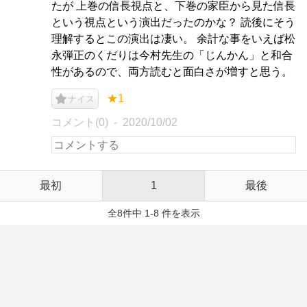
たが 上巻の信長視点と、下巻の家臣から見た信長
という視点という演出だったのかな？ 読後にそう
理解するとこの演出は凄い。 余計な事をいえば松
永弾正のくだりは今村先生の「じんかん」と和合
性があるので、両方読むと面白さが増すと思う。
★1
ナイス
コメント(0)
2020/10/02
最初
1
最後
全8件中 1-8 件を表示