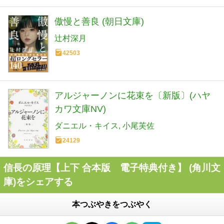
傲慢と善良 (朝日文庫)
辻村深月
42503
アルジャーノンに花束を〔新版〕(ハヤ
カワ文庫NV)
ダニエル・キイス
小尾芙佐
24129
信長の原理【上下 合本版 電子特典付き】 (角川文
庫)をシェアする
本つぶやきをつぶやく