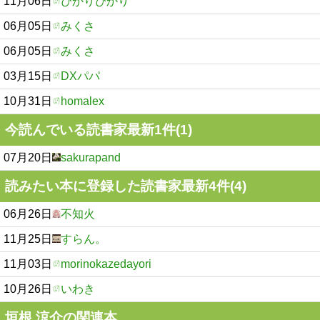
11月06日
ぴかりぴかり
06月05日
みくさ
06月05日
みくさ
03月15日
DXパパ
10月31日
homalex
今読んでいる読書家最新1件(1)
07月20日
sakurapand
読みたい本に登録した読書家最新4件(4)
06月26日
不知火
11月25日
すらん。
11月03日
morinokazedayori
10月26日
いわき
垣根 涼介の関連本