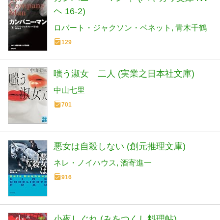
ヘ 16-2)
ロバート・ジャクソン・ベネット
青木千鶴
129
嗤う淑女 二人 (実業之日本社文庫)
中山七里
701
悪女は自殺しない (創元推理文庫)
ネレ・ノイハウス
酒寄進一
916
小夜しぐれ (みをつくし料理帖)