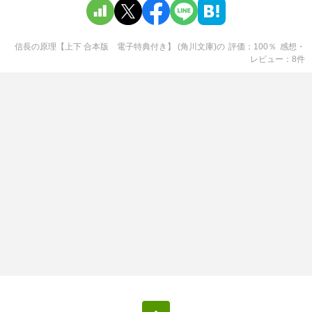
信長の原理【上下 合本版 電子特典付き】 (角川文庫)
の
評価
100
％
感想・
レビュー
8
件