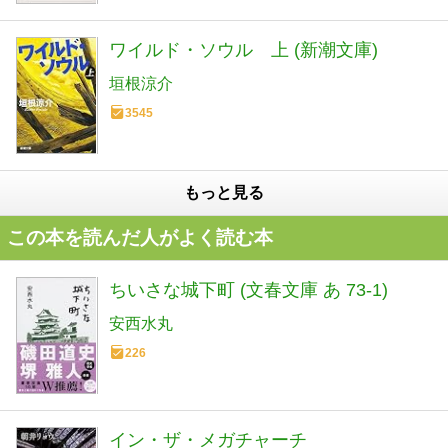
ワイルド・ソウル 上 (新潮文庫)
垣根涼介
3545
もっと見る
この本を読んだ人がよく読む本
ちいさな城下町 (文春文庫 あ 73-1)
安西水丸
226
イン・ザ・メガチャーチ