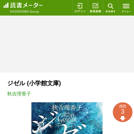
ログイン
新規登録
本を探
ジゼル (小学館文庫)
秋吉理香子
感想
3