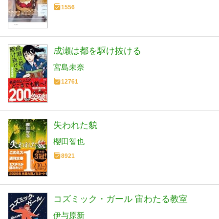
1556
成瀬は都を駆け抜ける
宮島未奈
12761
失われた貌
櫻田智也
8921
コズミック・ガール 宙わたる教室
伊与原新