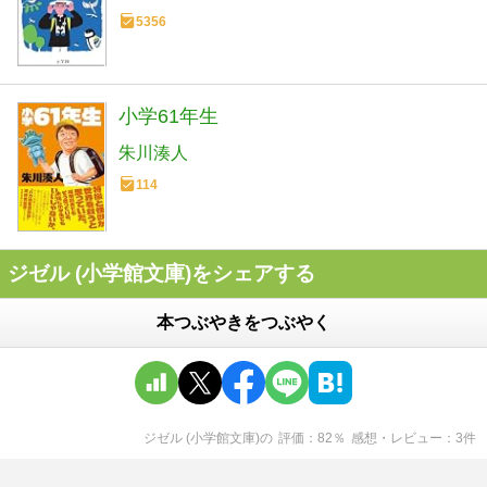
5356
小学61年生
朱川湊人
114
ジゼル (小学館文庫)をシェアする
本つぶやきをつぶやく
ジゼル (小学館文庫)
の
評価
82
％
感想・レビュー
3
件