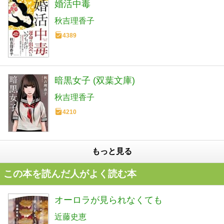
婚活中毒
秋吉理香子
4389
暗黒女子 (双葉文庫)
秋吉理香子
4210
もっと見る
この本を読んだ人がよく読む本
オーロラが見られなくても
近藤史恵