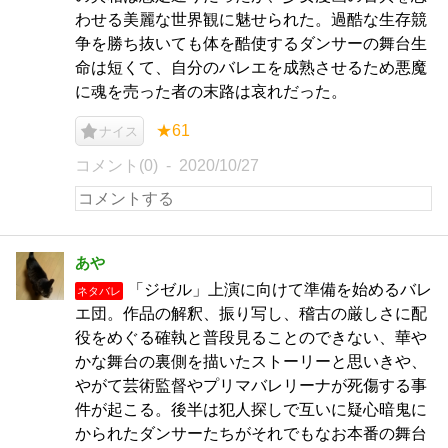
わせる美麗な世界観に魅せられた。過酷な生存競
争を勝ち抜いても体を酷使するダンサーの舞台生
命は短くて、自分のバレエを成熟させるため悪魔
に魂を売った者の末路は哀れだった。
★61
ナイス
コメント(0)
2020/10/27
あや
「ジゼル」上演に向けて準備を始めるバレ
ネタバレ
エ団。作品の解釈、振り写し、稽古の厳しさに配
役をめぐる確執と普段見ることのできない、華や
かな舞台の裏側を描いたストーリーと思いきや、
やがて芸術監督やプリマバレリーナが死傷する事
件が起こる。後半は犯人探しで互いに疑心暗鬼に
かられたダンサーたちがそれでもなお本番の舞台