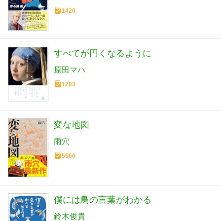
1420
すべてが円くなるように
原田マハ
1283
変な地図
雨穴
5560
僕には鳥の言葉がわかる
鈴木俊貴