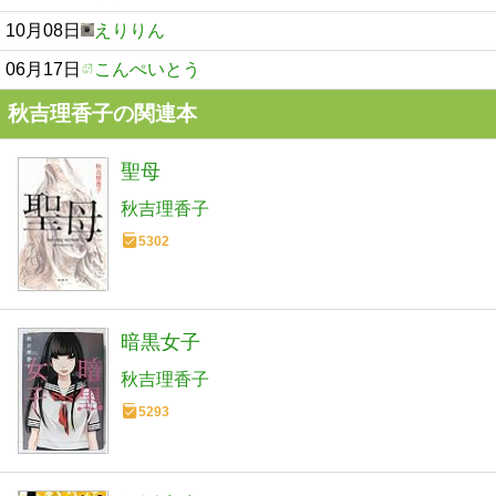
10月08日
えりりん
06月17日
こんぺいとう
秋吉理香子の関連本
聖母
秋吉理香子
5302
暗黒女子
秋吉理香子
5293