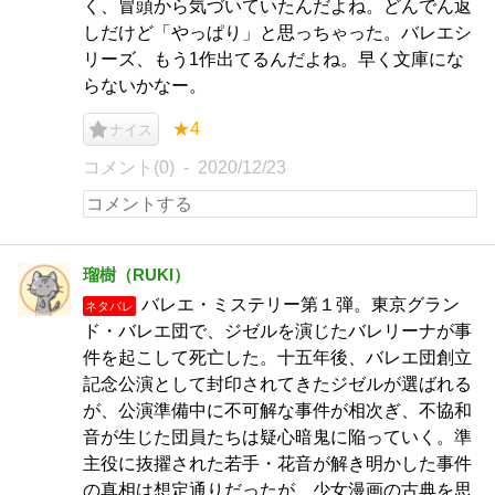
く、冒頭から気づいていたんだよね。どんでん返
しだけど「やっぱり」と思っちゃった。バレエシ
リーズ、もう1作出てるんだよね。早く文庫にな
らないかなー。
★4
ナイス
コメント(0)
2020/12/23
瑠樹（RUKI）
バレエ・ミステリー第１弾。東京グラン
ネタバレ
ド・バレエ団で、ジゼルを演じたバレリーナが事
件を起こして死亡した。十五年後、バレエ団創立
記念公演として封印されてきたジゼルが選ばれる
が、公演準備中に不可解な事件が相次ぎ、不協和
音が生じた団員たちは疑心暗鬼に陥っていく。準
主役に抜擢された若手・花音が解き明かした事件
の真相は想定通りだったが、少女漫画の古典を思