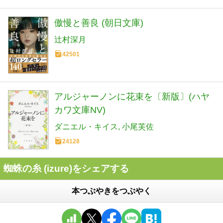
傲慢と善良 (朝日文庫)
辻村深月
42501
アルジャーノンに花束を〔新版〕(ハヤ
カワ文庫NV)
ダニエル・キイス
小尾芙佐
24128
蜘蛛の糸 (izure)をシェアする
本つぶやきをつぶやく