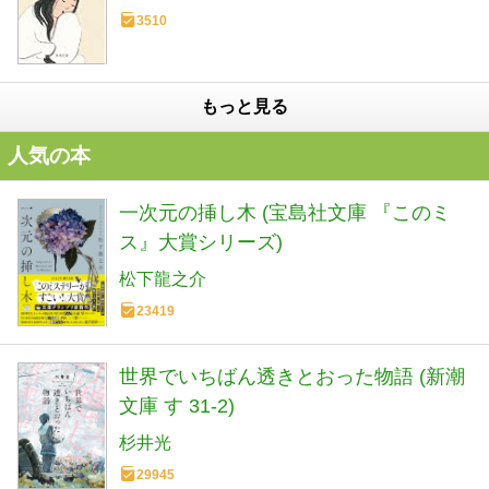
3510
もっと見る
人気の本
一次元の挿し木 (宝島社文庫 『このミ
ス』大賞シリーズ)
松下龍之介
23419
世界でいちばん透きとおった物語 (新潮
文庫 す 31-2)
杉井光
29945