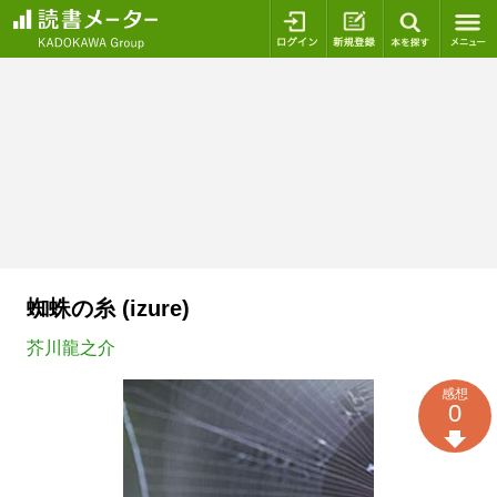
ログイン
新規登録
本を探
蜘蛛の糸 (izure)
芥川龍之介
感想
0