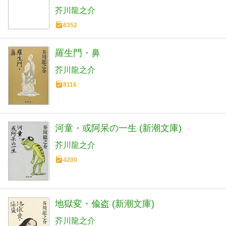
芥川龍之介
8352
羅生門・鼻
芥川龍之介
8116
河童・或阿呆の一生 (新潮文庫)
芥川龍之介
4200
地獄変・偸盗 (新潮文庫)
芥川龍之介