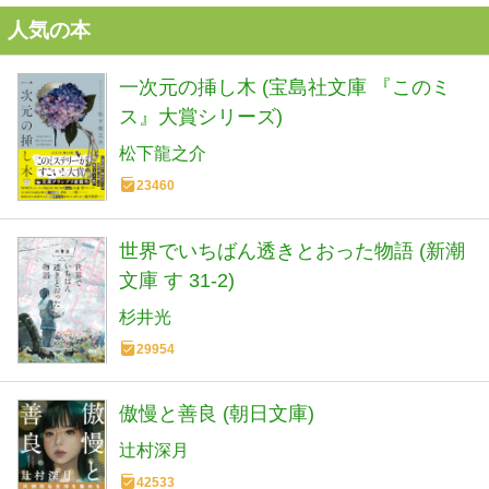
人気の本
一次元の挿し木 (宝島社文庫 『このミ
ス』大賞シリーズ)
松下龍之介
23460
世界でいちばん透きとおった物語 (新潮
文庫 す 31-2)
杉井光
29954
傲慢と善良 (朝日文庫)
辻村深月
42533