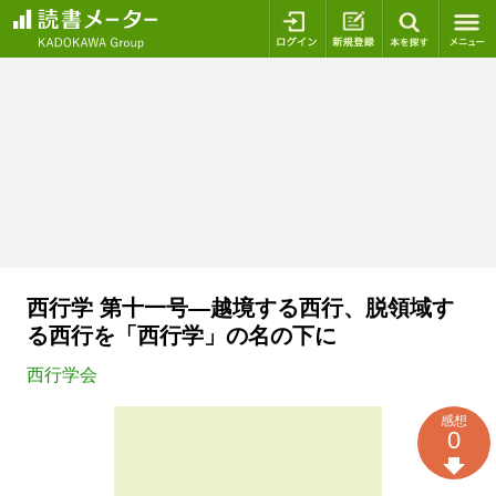
ログイン
新規登録
本を探
西行学 第十一号―越境する西行、脱領域す
る西行を「西行学」の名の下に
西行学会
感想
0