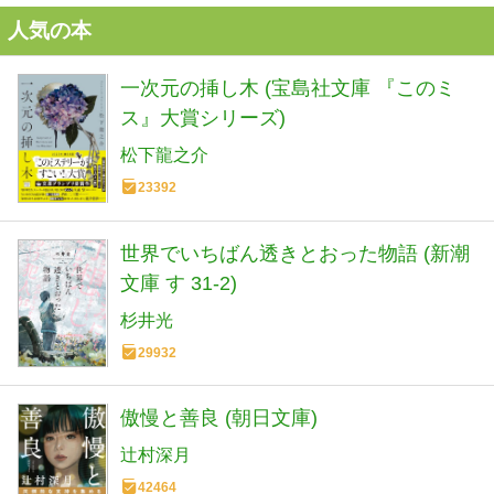
人気の本
一次元の挿し木 (宝島社文庫 『このミ
ス』大賞シリーズ)
松下龍之介
23392
世界でいちばん透きとおった物語 (新潮
文庫 す 31-2)
杉井光
29932
傲慢と善良 (朝日文庫)
辻村深月
42464