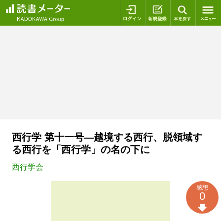
ログイン
新規登録
本を探
西行学 第十一号―越境する西行、脱領域す
る西行を「西行学」の名の下に
西行学会
感想
0