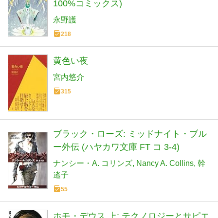
100%コミックス)
永野護
218
黄色い夜
宮内悠介
315
ブラック・ローズ: ミッドナイト・ブル
ー外伝 (ハヤカワ文庫 FT コ 3-4)
ナンシー・A. コリンズ
Nancy A. Collins
幹
遙子
55
ホモ・デウス 上: テクノロジーとサピエ