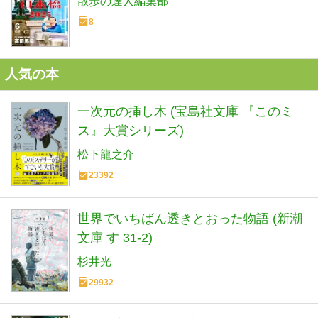
散歩の達人編集部
8
人気の本
一次元の挿し木 (宝島社文庫 『このミ
ス』大賞シリーズ)
松下龍之介
23392
世界でいちばん透きとおった物語 (新潮
文庫 す 31-2)
杉井光
29932