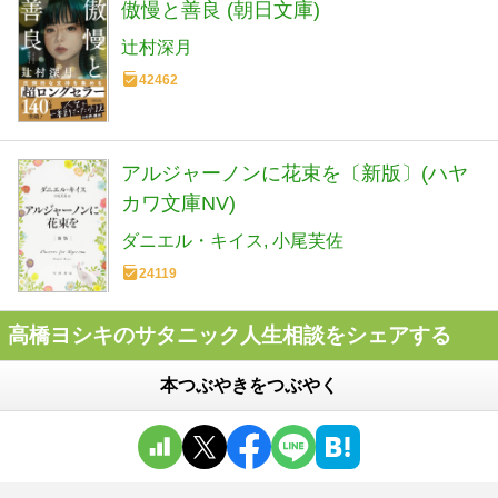
傲慢と善良 (朝日文庫)
辻村深月
42462
アルジャーノンに花束を〔新版〕(ハヤ
カワ文庫NV)
ダニエル・キイス
小尾芙佐
24119
高橋ヨシキのサタニック人生相談をシェアする
本つぶやきをつぶやく