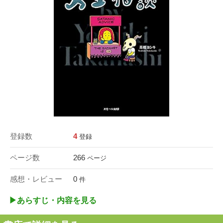
登録数
4
登録
ページ数
266
ページ
感想・レビュー
0
件
▶︎あらすじ・内容を見る