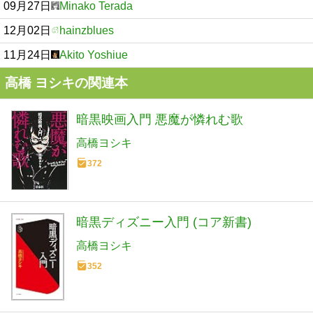
09月27日
Minako Terada
12月02日
hainzblues
11月24日
Akito Yoshiue
高橋 ヨシキの関連本
暗黒映画入門 悪魔が憐れむ歌
高橋ヨシキ
372
暗黒ディズニー入門 (コア新書)
高橋ヨシキ
352