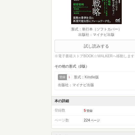
形式：単行本（ソフトカバー）
出版社：マイナビ出版
試し読みする
※電子書籍ストアBOOK☆WALKERへ移動します
その他の形式（β版）
形式：Kindle版
登録
1
出版社：マイナビ出版
本の詳細
登録数
5
登録
ページ数
224
ページ