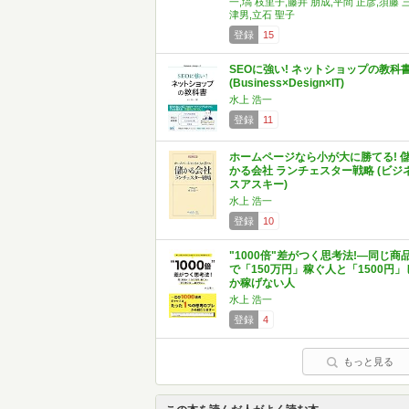
一,塙 枝里子,藤井 朋成,平間 正彦,須藤 
津男,立石 聖子
登録
15
SEOに強い! ネットショップの教科
(Business×Design×IT)
水上 浩一
登録
11
ホームページなら小が大に勝てる! 
かる会社 ランチェスター戦略 (ビジ
スアスキー)
水上 浩一
登録
10
"1000倍"差がつく思考法!―同じ商
で「150万円」稼ぐ人と「1500円」
か稼げない人
水上 浩一
登録
4
もっと見る