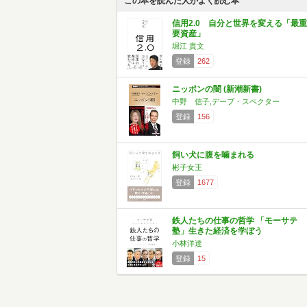
この本を読んだ人がよく読む本
信用2.0 自分と世界を変える「最重
要資産」
堀江 貴文
登録
262
ニッポンの闇 (新潮新書)
中野 信子,デーブ・スペクター
登録
156
飼い犬に腹を噛まれる
彬子女王
登録
1677
鉄人たちの仕事の哲学 「モーサテ
塾」生きた経済を学ぼう
小林洋達
登録
15