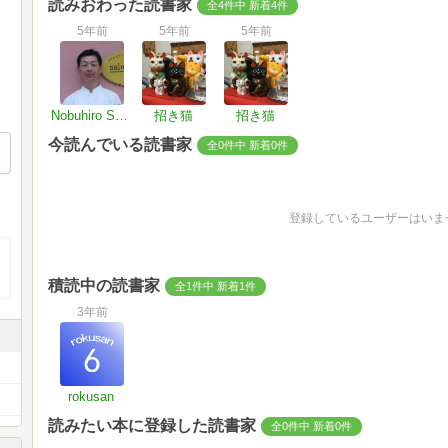
読みおわった読書家
全4件中 新着4件
5年前
5年前
5年前
Nobuhiro Sakamaki
招き猫
招き猫
今読んでいる読書家
全0件中 新着0件
登録しているユーザーはいま
積読中の読書家
全1件中 新着1件
3年前
rokusan
読みたい本に登録した読書家
全0件中 新着0件