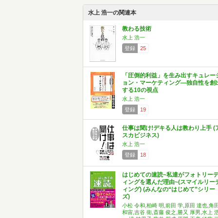
水上 浩一の関連本
教わる技術
水上 浩一
登録
25
「圧倒的利益」を生み出すキュレー
ョン・マーケティング―独自性を創
する10の視点
水上 浩一
登録
19
仕事は聞け!デキる人は教わり上手 (
スカビジネス)
水上 浩一
登録
18
はじめての速読~私達がフォトリー
ィングを選んだ理由~(スマイルリー
ィング) (みんなの“はじめて”シリー
ズ)
小松 令和,柏崎 明,前田 学,原田 達也,角
和宙,吉谷 衛,斎藤 俊之,勝又 厚男,水上 