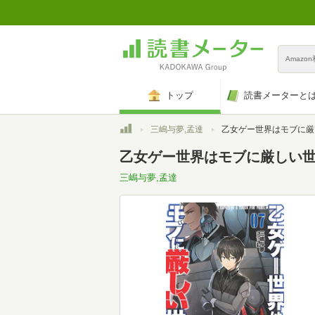
Amazo
トップ
読書メーターと
トップ
三嶋与夢,孟達
乙女ゲー世界はモブに厳しい世界です 7
乙女ゲー世界はモブに厳しい世界です
三嶋与夢,孟達