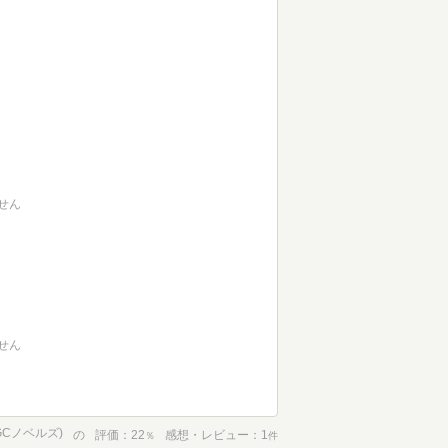
せん
せん
GCノベルズ)
の
評価
22
感想・レビュー
1
％
件