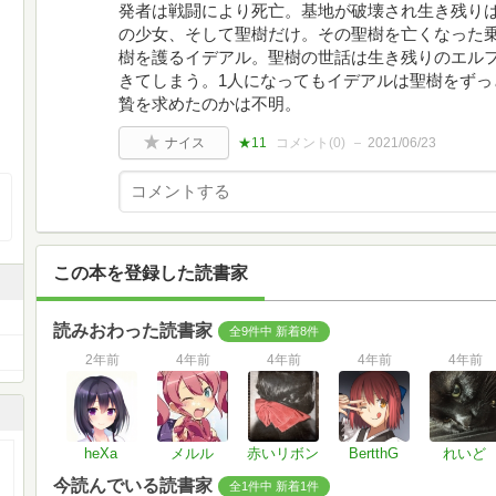
発者は戦闘により死亡。基地が破壊され生き残り
の少女、そして聖樹だけ。その聖樹を亡くなった
樹を護るイデアル。聖樹の世話は生き残りのエル
きてしまう。1人になってもイデアルは聖樹をずっ
贄を求めたのかは不明。
ナイス
★11
コメント(
0
)
2021/06/23
この本を登録した読書家
読みおわった読書家
全9件中 新着8件
2年前
4年前
4年前
4年前
4年前
heXa
メルル
赤いリボン
BertthG
れいど
今読んでいる読書家
全1件中 新着1件