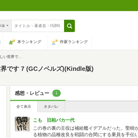
n和書
は
本ランキング
作家ランキング
 (GCノベルズ)
 7 (GCノベルズ)(Kindle版)
感想・レビュー
1
全て表示
ネタバレ
こも 旧柏バカ一代
この巻の裏の主役は補給艦イデアルだった。聖樹
る植物の品種改良を戦闘の合間にする乗員を手伝い