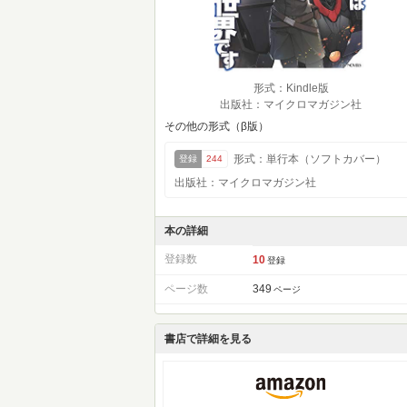
形式：Kindle版
出版社：マイクロマガジン社
その他の形式（β版）
形式：単行本（ソフトカバー）
登録
244
出版社：マイクロマガジン社
本の詳細
登録数
10
登録
ページ数
349
ページ
書店で詳細を見る