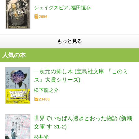
シェイクスピア
福田恒存
2656
もっと見る
人気の本
一次元の挿し木 (宝島社文庫 『このミ
ス』大賞シリーズ)
松下龍之介
23466
世界でいちばん透きとおった物語 (新潮
文庫 す 31-2)
杉井光