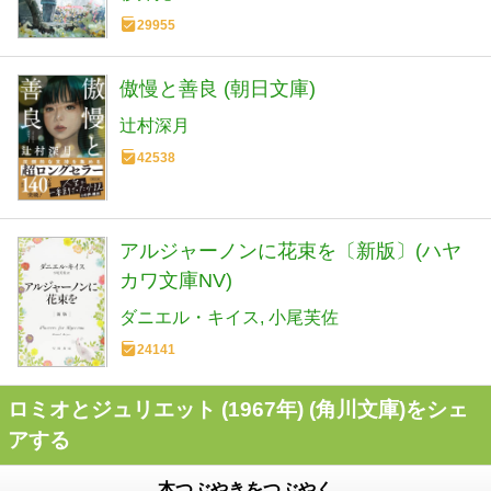
29955
傲慢と善良 (朝日文庫)
辻村深月
42538
アルジャーノンに花束を〔新版〕(ハヤ
カワ文庫NV)
ダニエル・キイス
小尾芙佐
24141
ロミオとジュリエット (1967年) (角川文庫)をシェ
アする
本つぶやきをつぶやく