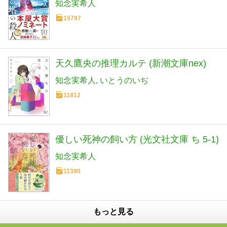
知念実希人
15797
天久鷹央の推理カルテ (新潮文庫nex)
知念実希人
いとうのいぢ
11812
優しい死神の飼い方 (光文社文庫 ち 5-1)
知念実希人
11390
もっと見る