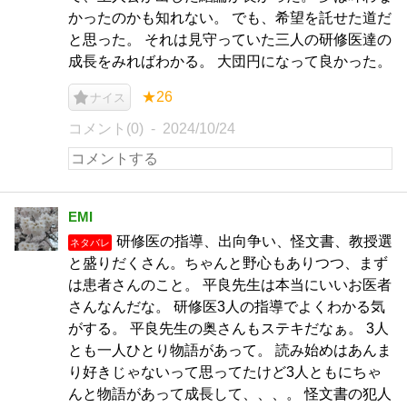
かったのかも知れない。 でも、希望を託せた道だ
と思った。 それは見守っていた三人の研修医達の
成長をみればわかる。 大団円になって良かった。
★26
ナイス
コメント(0)
2024/10/24
EMI
研修医の指導、出向争い、怪文書、教授選
ネタバレ
と盛りだくさん。ちゃんと野心もありつつ、まず
は患者さんのこと。 平良先生は本当にいいお医者
さんなんだな。 研修医3人の指導でよくわかる気
がする。 平良先生の奥さんもステキだなぁ。 3人
とも一人ひとり物語があって。 読み始めはあんま
り好きじゃないって思ってたけど3人ともにちゃ
んと物語があって成長して、、、。 怪文書の犯人