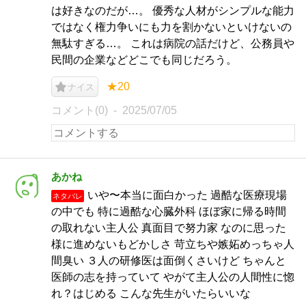
は好きなのだが…。 優秀な人材がシンプルな能力
ではなく権力争いにも力を割かないといけないの
無駄すぎる…。 これは病院の話だけど、公務員や
民間の企業などどこでも同じだろう。
★20
ナイス
コメント(0)
2025/07/05
あかね
いや〜本当に面白かった 過酷な医療現場
ネタバレ
の中でも 特に過酷な心臓外科 ほぼ家に帰る時間
の取れない主人公 真面目で努力家 なのに思った
様に進めないもどかしさ 苛立ちや嫉妬めっちゃ人
間臭い ３人の研修医は面倒くさいけど ちゃんと
医師の志を持っていて やがて主人公の人間性に惚
れ？はじめる こんな先生がいたらいいな