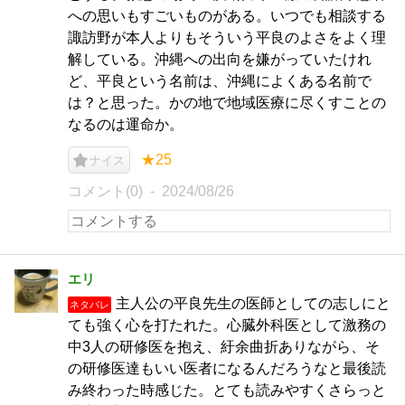
への思いもすごいものがある。いつでも相談する
諏訪野が本人よりもそういう平良のよさをよく理
解している。沖縄への出向を嫌がっていたけれ
ど、平良という名前は、沖縄によくある名前で
は？と思った。かの地で地域医療に尽くすことの
なるのは運命か。
★25
ナイス
コメント(0)
2024/08/26
エリ
主人公の平良先生の医師としての志しにと
ネタバレ
ても強く心を打たれた。心臓外科医として激務の
中3人の研修医を抱え、紆余曲折ありながら、そ
の研修医達もいい医者になるんだろうなと最後読
み終わった時感じた。とても読みやすくさらっと