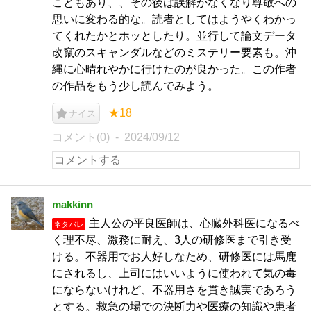
こともあり、、その後は誤解がなくなり尊敬への
思いに変わる的な。読者としてはようやくわかっ
てくれたかとホッとしたり。並行して論文データ
改竄のスキャンダルなどのミステリー要素も。沖
縄に心晴れやかに行けたのが良かった。この作者
の作品をもう少し読んでみよう。
★18
ナイス
コメント(0)
2024/09/12
makkinn
主人公の平良医師は、心臓外科医になるべ
ネタバレ
く理不尽、激務に耐え、3人の研修医まで引き受
ける。不器用でお人好しなため、研修医には馬鹿
にされるし、上司にはいいように使われて気の毒
にならないけれど、不器用さを貫き誠実であろう
とする。救急の場での決断力や医療の知識や患者