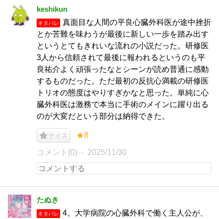
keshikun
真面目な人間の平良心臓外科医が途中挫折
ネタバレ
とか苦難を味わうが最後に新しい一歩を踏み出す
というとてもきれいな流れの小説だった。研修医
3人から信頼されて最後に報われるというのも平
良祐介よく頑張ったなとシーンが読め普通に感動
するものだった。ただ最初の反抗心満載の研修医
トリオの態度はやりすぎかなと思った。単純に心
臓外科医は激務で本当に手術のメインに躍り出る
のが大変だという部分は納得できた。
★8
ナイス
コメント(0)
2025/11/30
たぬき
4。大学病院の心臓外科で働く主人公が、
ネタバレ