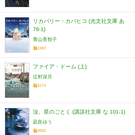
リカバリー・カバヒコ (光文社文庫 あ
79-1)
青山美智子
1067
ファイア・ドーム (上)
辻村深月
5173
汝、星のごとく (講談社文庫 な 101-1)
凪良ゆう
4952