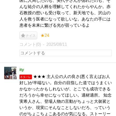
医に入局したのも、美代子さんが惚れたのも、そ
んな祐介の人柄を理解してくれたからやんか。赤
石教授の想いも受け取って、新天地でも、沢山の
人を救う医者になって欲しいな。あなたの手には
患者を未来に繋げる光が宿っているよ
★24
ナイス
コメント(0)
2025/08/11
ity
★★★ 主人公の人の良さ(悪く言えばお人
ネタバレ
好し)が半端ない。自分の目指した道ではうまくい
かなかったかもしれないが、とこでも成功できる
だろうから幸せになってほしい。適材適所。 知念
実希人さん、登場人物の言動がちょっと大袈裟と
いうか、現実にそんなことしないだろ、っていう
のがちょこちょこあるのが気になる。ストーリー