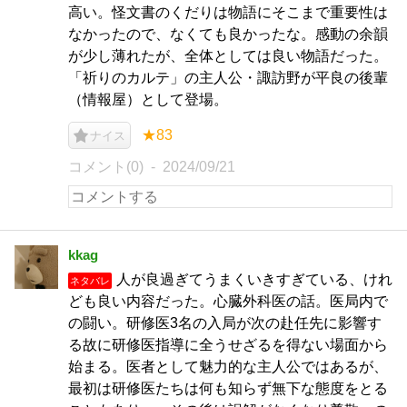
高い。怪文書のくだりは物語にそこまで重要性は
なかったので、なくても良かったな。感動の余韻
が少し薄れたが、全体としては良い物語だった。
「祈りのカルテ」の主人公・諏訪野が平良の後輩
（情報屋）として登場。
★83
ナイス
コメント(0)
2024/09/21
kkag
人が良過ぎてうまくいきすぎている、けれ
ネタバレ
ども良い内容だった。心臓外科医の話。医局内で
の闘い。研修医3名の入局が次の赴任先に影響す
る故に研修医指導に全うせざるを得ない場面から
始まる。医者として魅力的な主人公ではあるが、
最初は研修医たちは何も知らず無下な態度をとる