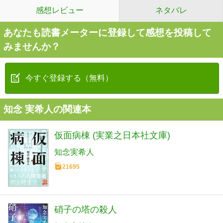
感想レビュー
ネタバレ
あなたも読書メーターに登録して感想を投稿して
みませんか？
今すぐ登録する（無料）
知念 実希人の関連本
仮面病棟 (実業之日本社文庫)
知念実希人
21695
硝子の塔の殺人