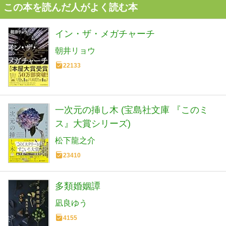
この本を読んだ人がよく読む本
イン・ザ・メガチャーチ
朝井リョウ
22133
一次元の挿し木 (宝島社文庫 『このミ
ス』大賞シリーズ)
松下龍之介
23410
多類婚姻譚
凪良ゆう
4155