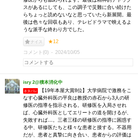
スがあるにしても、この調子で災難に合い続けた
らちょっと読めないなと思っていたら新展開。最
後は色々な回収もあり、テレビドラマで映えるよ
うな派手な終わり方でした。
★12
ナイス
コメント(0)
2024/10/05
isry 2@積本消化中
【19年本屋大賞8位】大学病院で激務をこ
ネタバレ
なす心臓外科医の平良は教授の赤石から3人の研
修医の指導を指示される。研修医を入局させれ
ば、心臓外科医としてエリートの道を開けるが、
失敗すれば…。三者三様の研修医の指導に困惑す
る中、研修医たちと様々な患者と接する。不器用
だが、患者と真摯に向き合い、患者からの評価は