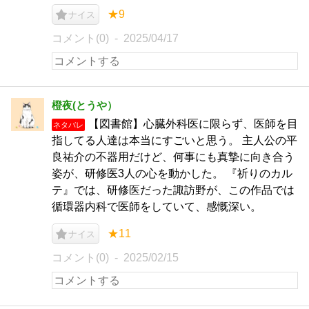
★9
ナイス
コメント(0)
2025/04/17
橙夜(とうや）
【図書館】心臓外科医に限らず、医師を目
ネタバレ
指してる人達は本当にすごいと思う。 主人公の平
良祐介の不器用だけど、何事にも真摯に向き合う
姿が、研修医3人の心を動かした。 『祈りのカル
テ』では、研修医だった諏訪野が、この作品では
循環器内科で医師をしていて、感慨深い。
★11
ナイス
コメント(0)
2025/02/15