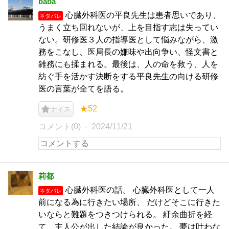
baba
心臓外科医の平良先生は患者思いであり、
ネタバレ
うまく立ち回れないが、上を目指す志は失ってい
ない。研修医３人の指導医として悩みながら、激
務をこなし、医局長の嫌味や出向争い、怪文書と
雑務にも揉まれる。最後は、人の命を救う、人を
紡ぐ手を活かす決断をする平良先生の向ける研修
医の言葉が全てを語る。
★52
ナイス
コメント(0)
2024/11/21
莉都
心臓外科医の話。 心臓外科医として一人
ネタバレ
前になる為に行きたい場所、 だけどそこに行きた
いならと難題をつきつけられる。 紆余曲折を経
て、主人公が出した結論が良かった。 夢は叶わな