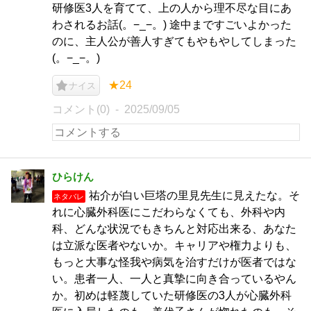
研修医3人を育てて、上の人から理不尽な目にあ
わされるお話(。−_−。) 途中まですごいよかった
のに、主人公が善人すぎてもやもやしてしまった
(。−_−。)
★24
ナイス
コメント(0)
2025/09/05
ひらけん
祐介が白い巨塔の里見先生に見えたな。そ
ネタバレ
れに心臓外科医にこだわらなくても、外科や内
科、どんな状況でもきちんと対応出来る、あなた
は立派な医者やないか。キャリアや権力よりも、
もっと大事な怪我や病気を治すだけが医者ではな
い。患者一人、一人と真摯に向き合っているやん
か。初めは軽蔑していた研修医の3人が心臓外科