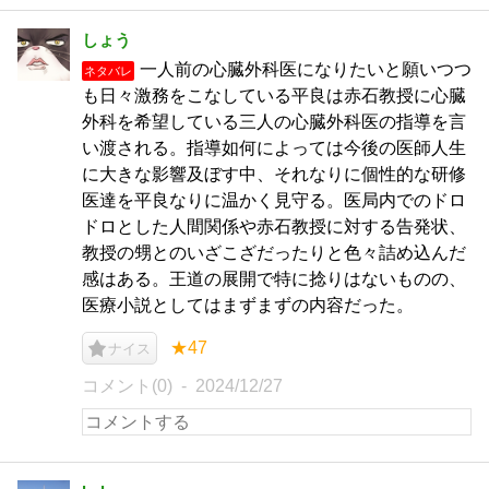
しょう
一人前の心臓外科医になりたいと願いつつ
ネタバレ
も日々激務をこなしている平良は赤石教授に心臓
外科を希望している三人の心臓外科医の指導を言
い渡される。指導如何によっては今後の医師人生
に大きな影響及ぼす中、それなりに個性的な研修
医達を平良なりに温かく見守る。医局内でのドロ
ドロとした人間関係や赤石教授に対する告発状、
教授の甥とのいざこざだったりと色々詰め込んだ
感はある。王道の展開で特に捻りはないものの、
医療小説としてはまずまずの内容だった。
★47
ナイス
コメント(0)
2024/12/27