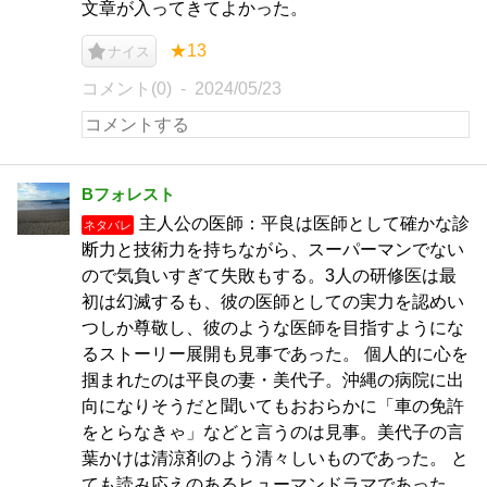
文章が入ってきてよかった。
★13
ナイス
コメント(0)
2024/05/23
Bフォレスト
主人公の医師：平良は医師として確かな診
ネタバレ
断力と技術力を持ちながら、スーパーマンでない
ので気負いすぎて失敗もする。3人の研修医は最
初は幻滅するも、彼の医師としての実力を認めい
つしか尊敬し、彼のような医師を目指すようにな
るストーリー展開も見事であった。 個人的に心を
掴まれたのは平良の妻・美代子。沖縄の病院に出
向になりそうだと聞いてもおおらかに「車の免許
をとらなきゃ」などと言うのは見事。美代子の言
葉かけは清涼剤のよう清々しいものであった。 と
ても読み応えのあるヒューマンドラマであった。