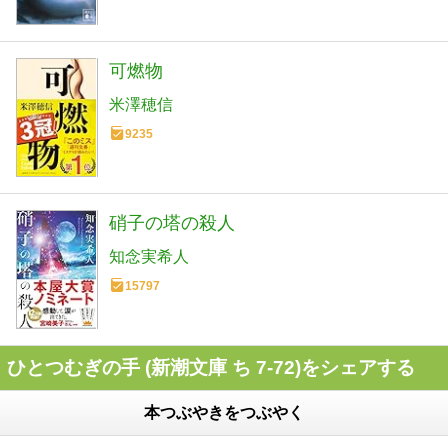
可燃物
米澤穂信
9235
硝子の塔の殺人
知念実希人
15797
ひとつむぎの手 (新潮文庫 ち 7-72)をシェアする
本つぶやきをつぶやく