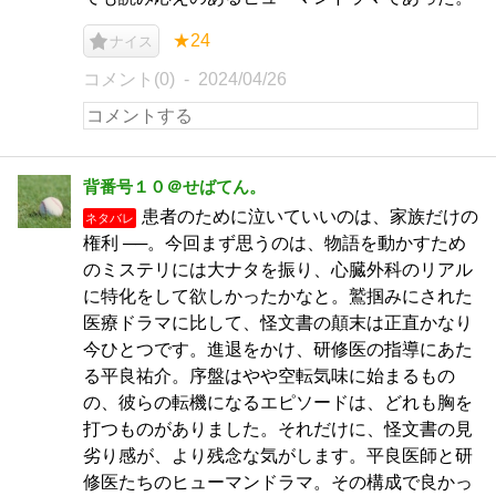
★24
ナイス
コメント(0)
2024/04/26
背番号１０＠せばてん。
患者のために泣いていいのは、家族だけの
ネタバレ
権利 ──。今回まず思うのは、物語を動かすため
のミステリには大ナタを振り、心臓外科のリアル
に特化をして欲しかったかなと。鷲掴みにされた
医療ドラマに比して、怪文書の顛末は正直かなり
今ひとつです。進退をかけ、研修医の指導にあた
る平良祐介。序盤はやや空転気味に始まるもの
の、彼らの転機になるエピソードは、どれも胸を
打つものがありました。それだけに、怪文書の見
劣り感が、より残念な気がします。平良医師と研
修医たちのヒューマンドラマ。その構成で良かっ