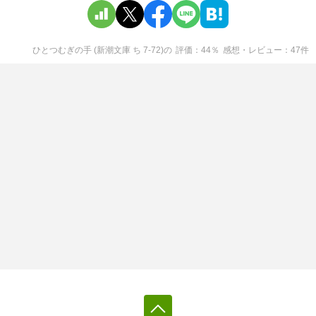
ひとつむぎの手 (新潮文庫 ち 7-72)
の
評価
44
％
感想・レビュー
47
件