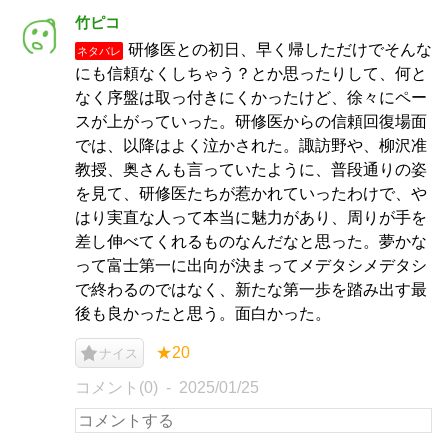
竹ピコ
研修医との初日、早く帰しただけでそんな
ネタバレ
にも信頼なくしちゃう？とか思ったりして、何と
なく序盤は取っ付きにくかったけど、徐々にペー
スが上がっていった。研修医からの信頼回復場面
では、以降はよく泣かされた。諏訪野や、柳沢准
教授、奥さんも言っていたように、普段通りの姿
を見て、研修医たちが惹かれていったわけで、や
はり実直な人って本当に魅力があり、周りが手を
差し伸べてくれるものなんだなと思った。夢かな
って富士第一に出向が決まってメデタシメデタシ
で終わるのではなく、新たな第一歩を踏み出す最
後も良かったと思う。面白かった。
★20
ナイス
コメント(0)
2025/01/25