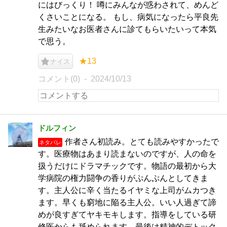
にはびっくり！ 噂にみんなが惑わされて、めんど
くさいことになる。 もし、病気になったら平良先
生みたいなお医者さんに診てもらいたいって本気
で思う。
★13
ナイス
コメント(0)
2024/10/13
ドルフィン
作者さん初読み。とても読みやすかったで
ネタバレ
す。医療物はあまり読まないのですが、人の命を
扱うだけにドラマチックです。物語の最初から大
学病院の権力闘争の香りがぷんぷんとしてきま
す。主人公に辛く当たるイヤミな上司がムカつき
ます。早くも窮地に陥る主人公。いい人過ぎて諦
めが良すぎてヤキモキします。指導をしている研
修医からも舐められます。最後は精神的デトック