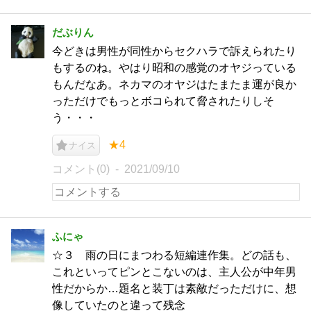
だぶりん
今どきは男性が同性からセクハラで訴えられたり
もするのね。やはり昭和の感覚のオヤジっている
もんだなあ。ネカマのオヤジはたまたま運が良か
っただけでもっとボコられて脅されたりしそ
う・・・
★4
ナイス
コメント(0)
2021/09/10
ふにゃ
☆３ 雨の日にまつわる短編連作集。どの話も、
これといってピンとこないのは、主人公が中年男
性だからか…題名と装丁は素敵だっただけに、想
像していたのと違って残念