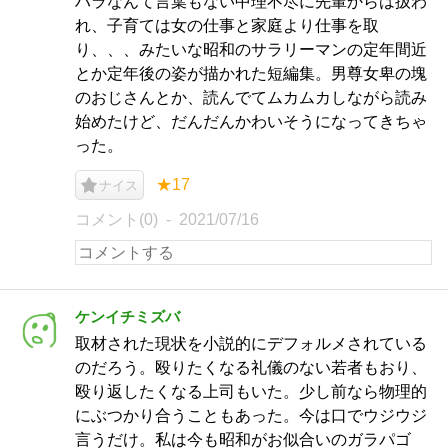
ハラなんて言葉もない中理不尽に先輩からは扱わ
れ、子育ては女の仕事と家庭より仕事を取
り、、、みたいな昭和のサラリーマンの定年間近
とか定年後の姿が描かれた短編集。男尊女卑の塊
のおじさんとか、読んでてムカムカしながら読み
始めたけど、だんだんかわいそうになってきちゃ
った。
★17
ナイス
コメント(0)
2021/07/16
ケンイチミズバ
取材された現状を小説的にデフォルメされている
のだろう。殴りたくなる礼儀のない若者もおり、
殴り返したくなる上司もいた。少し前なら物理的
にぶつかり合うこともあった。今は口でウジウジ
言うだけ。私は今も昭和がお似合いのガラパゴ