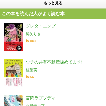
もっと見る
この本を読んだ人がよく読む本
グレタ・ニンプ
綿矢りさ
1868
ウチの共有不動産揉めてます!
桂望実
537
言問ラプソディ
小野寺史宜