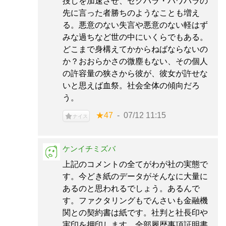
捜しを加速させ、セクハラ・パワハラの
先に言った者勝ちのようなことも増え
る。悪意のない失言や悪意のない軽はず
みな過ちなど世の中にいくらでもある。
どこまで身構えてかからねばならないの
か？おおらかさの微塵もない、その個人
の許容量の狭さから彼が、彼女が許せな
いと思えば血祭。社会全体の傾向だろ
う。
★47
07/12 11:15
ナイス
ケンイチミズバ
上記のコメントの全てがわが社の実態で
す。今どき紙のデータがそんなに大量に
あるのと思われるでしょう。あるんで
す。ファクタリングもでんさいも金融機
関との契約書は紙です。社判と社長印や
実印を押印します。全部履歴事項証明書