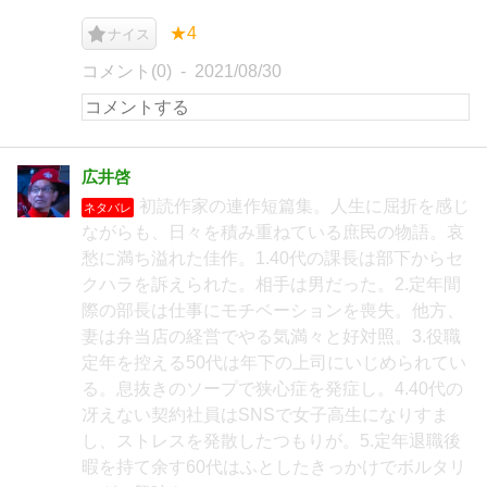
★4
ナイス
コメント(0)
2021/08/30
広井啓
初読作家の連作短篇集。人生に屈折を感じ
ネタバレ
ながらも、日々を積み重ねている庶民の物語。哀
愁に満ち溢れた佳作。1.40代の課長は部下からセ
クハラを訴えられた。相手は男だった。2.定年間
際の部長は仕事にモチベーションを喪失。他方、
妻は弁当店の経営でやる気満々と好対照。3.役職
定年を控える50代は年下の上司にいじめられてい
る。息抜きのソープで狭心症を発症し。4.40代の
冴えない契約社員はSNSで女子高生になりすま
し、ストレスを発散したつもりが。5.定年退職後
暇を持て余す60代はふとしたきっかけでボルタリ