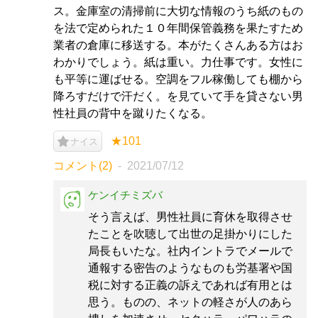
ス。金庫室の清掃前に大切な情報のうち紙のもの
を法で定められた１０年間保管義務を果たすため
業者の倉庫に移送する。本がたくさんある方はお
わかりでしょう。紙は重い。力仕事です。女性に
も平等に運ばせる。空調をフル稼働しても棚から
降ろすだけで汗だく。を見ていて手を貸さない男
性社員の背中を蹴りたくなる。
★101
ナイス
コメント(2)
2021/07/12
ケンイチミズバ
そう言えば、男性社員に育休を取得させ
たことを吹聴して出世の足掛かりにした
局長もいたな。社内イントラでメールで
通報する密告のようなものも労基署や国
税に対する正義の訴えであれば有用とは
思う。ものの、ネットの軽さが人のあら