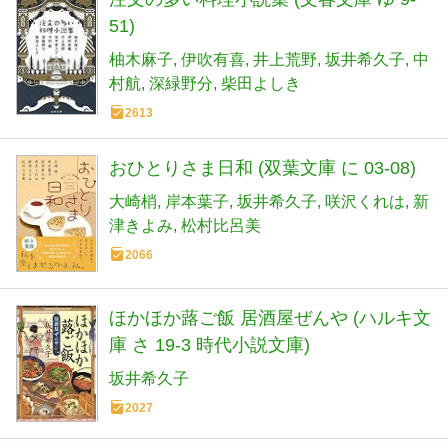
51)
柚木麻子
伊吹有喜
井上荒野
坂井希久子
中
村航
深緑野分
柴田よしき
2613
おひとりさま日和 (双葉文庫 に 03-08)
大崎梢
岸本葉子
坂井希久子
咲沢くれは
新
津きよみ
松村比呂美
2066
ほかほか蕗ご飯 居酒屋ぜんや (ハルキ文
庫 さ 19-3 時代小説文庫)
坂井希久子
2027