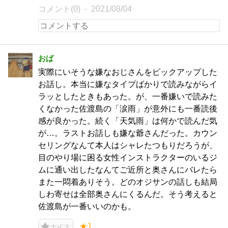
コメント(0)
2021/08/04
おば
実際にいそうな嫌なおじさんをピックアップした
お話し。本当に嫌なタイプばかりで読みながらイ
ラッとしたときもあった。が、一番嫌いで読みた
くなかった佐渡島の「涙雨」が意外にも一番読後
感が良かった。続く「天気雨」は何かで読んだ気
が…。ラストお話しも嫌な爺さんだった。カウン
セリングなんて本人はシャレたつもりだろうが、
目のやり場に困る女性インストラクターのいるジ
ムに通い出したなんてご近所と奥さんにバレたら
また一悶着ありそう。どのオジサンの話しも結局
しわ寄せは全部奥さんにくるんだ。そう考えると
佐渡島が一番いいのかも。
★1
ナイス