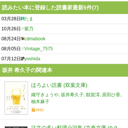
読みたい本に登録した読書家最新5件(7)
03月28日
たま
10月26日
紫乃
08月24日
cdmabook
08月05日
Vintage_7575
07月12日
yoshida
坂井 希久子の関連本
ほろよい読書 (双葉文庫)
織守きょうや
坂井希久子
額賀澪
原田ひ香
柚木麻子
3692
注文の多い料理小説集 (文春文庫 ゆ 9-