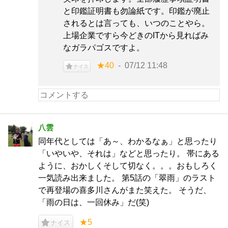
と印鑑証明書も勿論紙です。印鑑が廃止
されるとは言っても、いつのことやら。
上場企業ですら今どきのITから見ればみ
なガラパゴスですよ。
★40
07/12 11:48
ナイス
八雲
同年代としては「あ～、わかるなぁ」と思ったり
「いやいや、それは」などと思ったり。 帯にある
ように、おかしくそして切なく。。。おもしろく
一気読み出来ました。 第5話の「翠雨」のラスト
で再登場の喜多川さんがまた笑えた。 そうだ、
「雨の日は、一回休み」だ(笑)
★5
ナイス