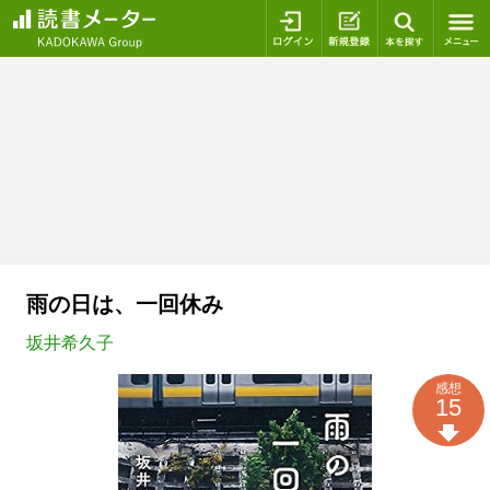
ログイン
新規登録
本を探
雨の日は、一回休み
坂井希久子
感想
15