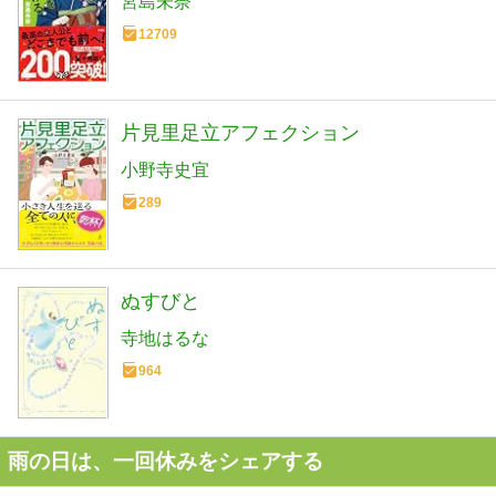
宮島未奈
12709
片見里足立アフェクション
小野寺史宜
289
ぬすびと
寺地はるな
964
雨の日は、一回休みをシェアする