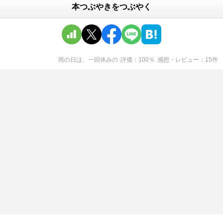
本つぶやきをつぶやく
雨の日は、一回休み
の
評価
100
％
感想・レビュー
15
件