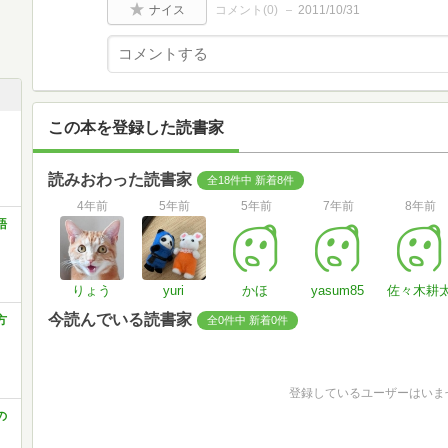
ナイス
コメント(
0
)
2011/10/31
この本を登録した読書家
読みおわった読書家
全18件中 新着8件
4年前
5年前
5年前
7年前
8年前
語
りょう
yuri
かほ
yasum85
佐々木耕
今読んでいる読書家
方
全0件中 新着0件
登録しているユーザーはいま
の