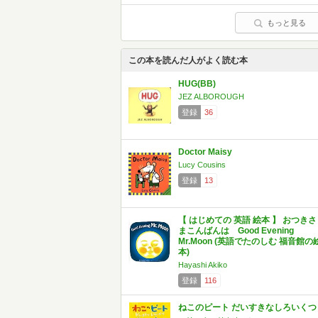
もっと見る
この本を読んだ人がよく読む本
HUG(BB)
JEZ ALBOROUGH
登録
36
Doctor Maisy
Lucy Cousins
登録
13
【 はじめての 英語 絵本 】 おつきさ
まこんばんは Good Evening
Mr.Moon (英語でたのしむ 福音館の
本)
Hayashi Akiko
登録
116
ねこのピート だいすきなしろいくつ