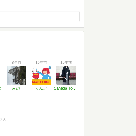
8年前
10年前
10年前
太
みの
りんご
Sanada Tomoki
せん