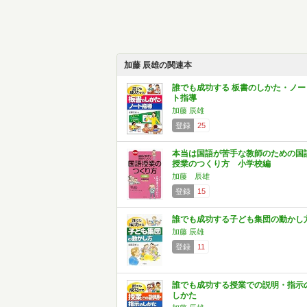
加藤 辰雄の関連本
誰でも成功する 板書のしかた・ノー
ト指導
加藤 辰雄
登録
25
本当は国語が苦手な教師のための国
授業のつくり方 小学校編
加藤 辰雄
登録
15
誰でも成功する子ども集団の動かし
加藤 辰雄
登録
11
誰でも成功する授業での説明・指示
しかた