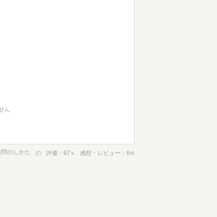
せん
発問のしかた
の
評価
67
感想・レビュー
6
％
件