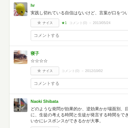
hr
実践し切れている自信はないけど、言葉が口をつ
ナイス
★1
コメント(
0
)
2013/05/24
寝子
☆☆☆☆
ナイス
コメント(
0
)
2012/10/02
Naoki Shibata
どのような発問が効果的か、逆効果かが場面別、
に、生徒の考える時間と生徒が発言する時間をで
いかにレスポンスができるかが大事。