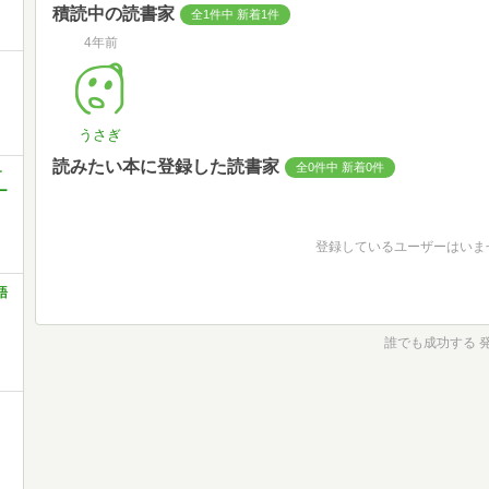
積読中の読書家
全1件中 新着1件
4年前
・
うさぎ
読みたい本に登録した読書家
全0件中 新着0件
す
ー
登録しているユーザーはいま
語
誰でも成功する 