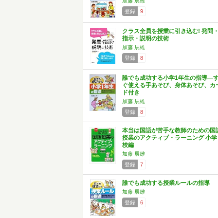
加藤 辰雄
登録
9
クラス全員を授業に引き込む! 発問
指示・説明の技術
加藤 辰雄
登録
8
誰でも成功する小学1年生の指導―
ぐ使える手あそび、身体あそび、カ
ド付き
加藤 辰雄
登録
8
本当は国語が苦手な教師のための国
授業のアクティブ・ラーニング 小学
校編
加藤 辰雄
登録
7
誰でも成功する授業ルールの指導
加藤 辰雄
登録
6