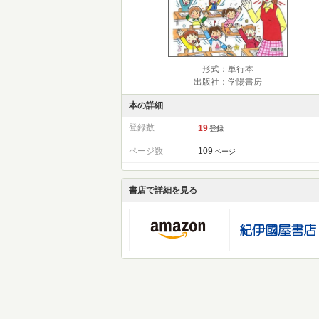
形式：単行本
出版社：学陽書房
本の詳細
登録数
19
登録
ページ数
109
ページ
書店で詳細を見る