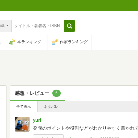
n和書
は
本ランキング
作家ランキング
た
感想・レビュー
6
全て表示
ネタバレ
yuri
発問のポイントや役割などがわかりやすく書かれ