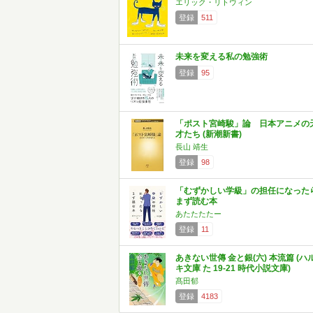
エリック・リトウィン
登録
511
未来を変える私の勉強術
登録
95
「ポスト宮崎駿」論 日本アニメの
才たち (新潮新書)
長山 靖生
登録
98
「むずかしい学級」の担任になった
まず読む本
あたたたたー
登録
11
あきない世傳 金と銀(六) 本流篇 (ハ
キ文庫 た 19-21 時代小説文庫)
髙田郁
登録
4183