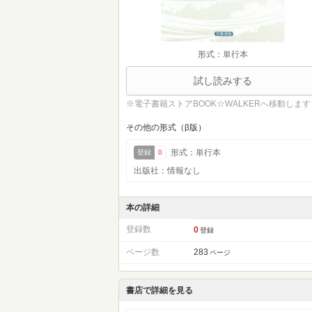
形式：単行本
試し読みする
※電子書籍ストアBOOK☆WALKERへ移動します
その他の形式（β版）
形式：単行本
登録
0
出版社：情報なし
本の詳細
登録数
0
登録
ページ数
283
ページ
書店で詳細を見る