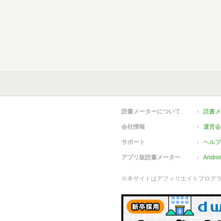
読書メーターについて
読書メ
会社情報
運営会
サポート
ヘルプ
アプリ版読書メーター
Andr
※本サイトはアフィリエイトプログ