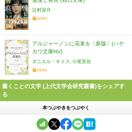
傲慢と善良 (朝日文庫)
辻村深月
42583
アルジャーノンに花束を〔新版〕(ハヤ
カワ文庫NV)
ダニエル・キイス
小尾芙佐
24161
書くことの文学 (上代文学会研究叢書)をシェアす
る
本つぶやきをつぶやく