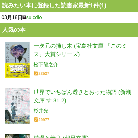
読みたい本に登録した読書家最新1件(1)
03月18日
suicdio
人気の本
一次元の挿し木 (宝島社文庫 『このミ
ス』大賞シリーズ)
松下龍之介
23537
世界でいちばん透きとおった物語 (新潮
文庫 す 31-2)
杉井光
29977