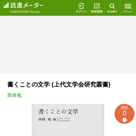
ログイン
新規登録
本を探
書くことの文学 (上代文学会研究叢書)
西条勉
感想
0