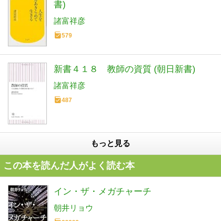
書)
諸富祥彦
579
新書４１８ 教師の資質 (朝日新書)
諸富祥彦
487
もっと見る
この本を読んだ人がよく読む本
イン・ザ・メガチャーチ
朝井リョウ