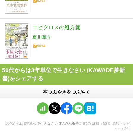
6293
エピクロスの処方箋
夏川草介
5054
50代からは3年単位で生きなさい (KAWADE夢新
書)をシェアする
本つぶやきをつぶやく
50代からは3年単位で生きなさい (KAWADE夢新書)
の
評価
53
％
感想・レビ
ュー
2
件