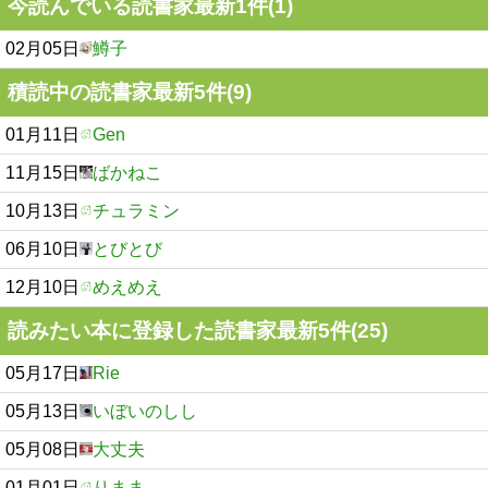
今読んでいる読書家最新1件(1)
02月05日
鱒子
積読中の読書家最新5件(9)
01月11日
Gen
11月15日
ばかねこ
10月13日
チュラミン
06月10日
とびとび
12月10日
めえめえ
読みたい本に登録した読書家最新5件(25)
05月17日
Rie
05月13日
いぼいのしし
05月08日
大丈夫
01月01日
りまま