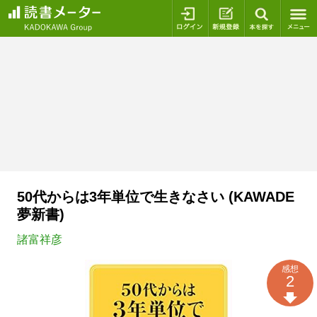
ログイン
新規登録
本を探
50代からは3年単位で生きなさい (KAWADE
夢新書)
諸富祥彦
感想
2