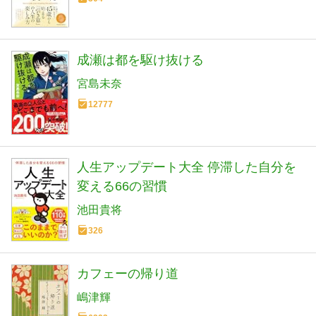
成瀬は都を駆け抜ける
宮島未奈
12777
人生アップデート大全 停滞した自分を
変える66の習慣
池田貴将
326
カフェーの帰り道
嶋津輝