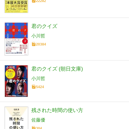
22282
君のクイズ
小川哲
20384
君のクイズ (朝日文庫)
小川哲
5424
残された時間の使い方
佐藤優
304