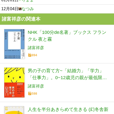
12月04日
なつみ
諸富祥彦の関連本
NHK「100分de名著」ブックス フラン
クル 夜と霧
諸富祥彦
894
男の子の育て方~「結婚力」「学力」
「仕事力」。0~12歳児の親が最低限し
ておくべきこと。~
諸富祥彦
598
人生を半分あきらめて生きる (幻冬舎新