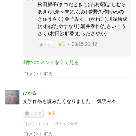
松田解子(まつだときこ),吉村昭(よしむら
あきら),奈々未(ななみ),夢野久作(ゆめの
きゅうさく),金子みすゞ(かねこ),川端康成
(かわばたやすなり),瀧井孝作(たきいこう
さく),村田沙耶香(むらたさやか)
★1
03/15 21:42
ナイス
4件のコメントを全て見る
ひかる
文学作品も読みたくなりました 一気読み本
★1
ナイス
コメント(0)
2025/03/08