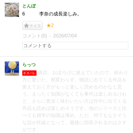
とんぼ
6 李奈の成長楽しみ。
★2
ナイス
コメント(0)
2026/07/04
らっつ
再読。おぼろげに覚えていたので、終わり
ネタバレ
方に驚いた。相変わらず、物語に出てくる作品を
覚えておく方がもっと楽しく読めるのかなと思
う。まったく知識がなくても事件は楽しめるけれ
ど、さらに奥深く味わいたい方は作中に出てくる
作品も読めば楽しめそうです。他のシリーズと比
べても雑学の知識は薄め。ただ、何でもなさそう
な話が伏線となって、最後に回収されるのはさす
がです。