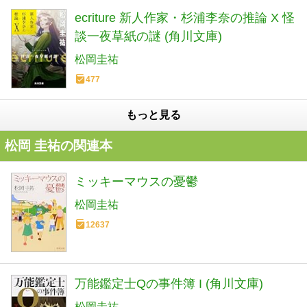
ecriture 新人作家・杉浦李奈の推論 X 怪
談一夜草紙の謎 (角川文庫)
松岡圭祐
477
もっと見る
松岡 圭祐の関連本
ミッキーマウスの憂鬱
松岡圭祐
12637
万能鑑定士Qの事件簿 I (角川文庫)
松岡圭祐