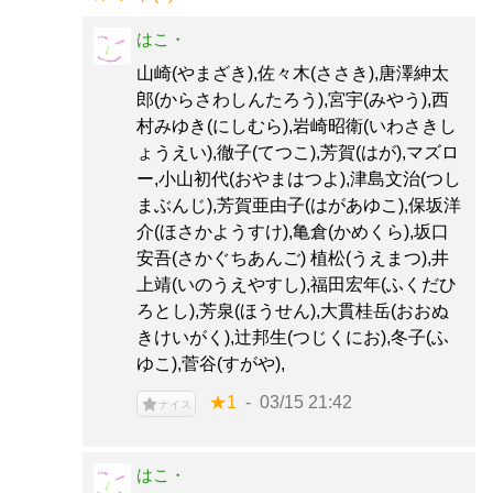
はこ・
山崎(やまざき),佐々木(ささき),唐澤紳太
郎(からさわしんたろう),宮宇(みやう),西
村みゆき(にしむら),岩崎昭衛(いわさきし
ょうえい),徹子(てつこ),芳賀(はが),マズロ
ー,小山初代(おやまはつよ),津島文治(つし
まぶんじ),芳賀亜由子(はがあゆこ),保坂洋
介(ほさかようすけ),亀倉(かめくら),坂口
安吾(さかぐちあんご) 植松(うえまつ),井
上靖(いのうえやすし),福田宏年(ふくだひ
ろとし),芳泉(ほうせん),大貫桂岳(おおぬ
きけいがく),辻邦生(つじくにお),冬子(ふ
ゆこ),菅谷(すがや),
★1
03/15 21:42
ナイス
はこ・