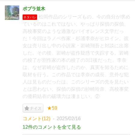
ポプラ並木
松岡作品のシリーズもの、今の自分が求め
ネタバレ
ているのはこれではない。やっぱり探偵の探偵、
高校事変のような過激なバイオレンス文学だっ
た！今回はラノベ作家・杉浦李奈がヒロイン。彼
女は売り出し中の小説家・岩崎翔吾と対談に出席
した。その後、岩崎が盗作疑惑で失踪する。岩崎
の校了が別作家の本の校了の3日後だった。李奈
は、なぜ岩崎が盗作したのか、真実を知るために
取材を行う。この作品では李奈の成長、意外な犯
人は見ものだったは、このシリーズの先を見たい
とは思わない。探偵の探偵の紗崎玲奈、高校事変
の優莉結衣の破壊力は凄まじい。②
★59
ナイス
コメント(12)
2025/02/16
12件のコメントを全て見る