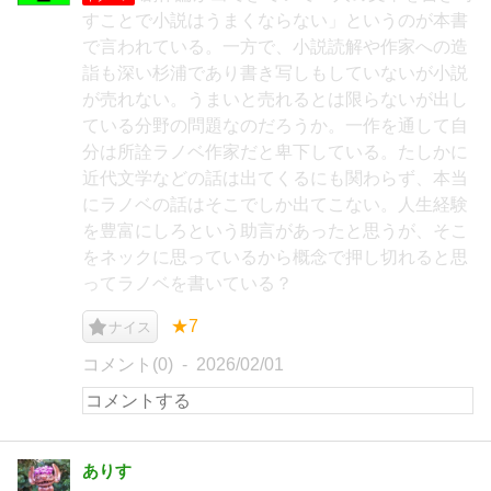
すことで小説はうまくならない」というのが本書
で言われている。一方で、小説読解や作家への造
詣も深い杉浦であり書き写しもしていないが小説
が売れない。うまいと売れるとは限らないが出し
ている分野の問題なのだろうか。一作を通して自
分は所詮ラノベ作家だと卑下している。たしかに
近代文学などの話は出てくるにも関わらず、本当
にラノベの話はそこでしか出てこない。人生経験
を豊富にしろという助言があったと思うが、そこ
をネックに思っているから概念で押し切れると思
ってラノベを書いている？
★7
ナイス
コメント(0)
2026/02/01
ありす