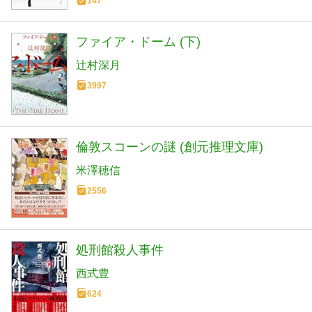
147
ファイア・ドーム (下)
辻村深月
3997
倫敦スコーンの謎 (創元推理文庫)
米澤穂信
2556
処刑館殺人事件
西式豊
624