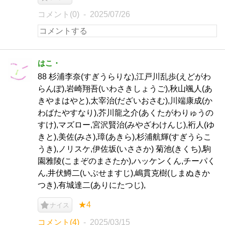
コメント(0)
2025/07/26
はこ・
88 杉浦李奈(すぎうらりな),江戸川乱歩(えどがわ
らんぽ),岩崎翔吾(いわさきしょうご),秋山颯人(あ
きやまはやと),太宰治(だざいおさむ),川端康成(か
わばたやすなり),芥川龍之介(あくたがわりゅうの
すけ),マズロー,宮沢賢治(みやざわけんじ),裄人(ゆ
きと),美佐(みさ),璋(あきら),杉浦航輝(すぎうらこ
うき),ノリスケ,伊佐坂(いささか) 菊池(きくち),駒
園雅陵(こまぞのまさたか),ハッケンくん,チーパく
ん,井伏鱒二(いぶせますじ),嶋貫克樹(しまぬきか
つき),有城達二(ありにたつじ),
★4
ナイス
コメント(4)
2025/03/15