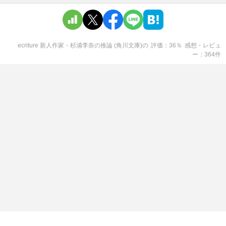
ecriture 新人作家・杉浦李奈の推論 (角川文庫)
の
評価
36
％
感想・レビュ
ー
364
件