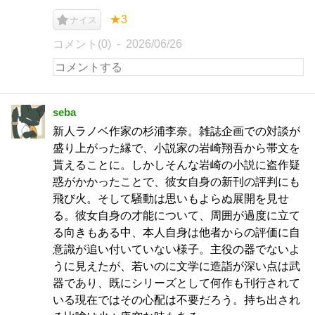
★3
ナイス
コメント(0)
2026/06/26
seba
新人ラノベ作家の杉浦李奈。雑誌企画での対談が
盛り上がった縁で、小説家の岩崎翔吾から帯文を
貰えることに。しかしそんな岩崎の小説に盗作疑
惑がかかったことで、彼女自身の新刊の評判にも
飛び火。そして騒動は思いもよらぬ展開を見せ
る。彼女自身の才能について、周囲が過度に立て
る向きもある中、本人自身は他者からの評価に自
意識が追い付いていない様子。主役の器でないよ
うに見えたが、若いのに文学に造詣が深い点は武
器であり、既にシリーズとして何作も刊行されて
いる現在ではその心配は不要だろう。持ち出され