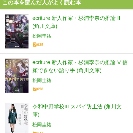
この本を読んだ人がよく読む本
ecriture 新人作家・杉浦李奈の推論 II
(角川文庫)
松岡圭祐
935
ecriture 新人作家・杉浦李奈の推論 V 信
頼できない語り手 (角川文庫)
松岡圭祐
658
令和中野学校III スパイ防止法 (角川文
庫)
松岡圭祐