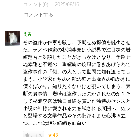
コメント(0)
2025/09/16
えみ
その盗作が作家を殺し、予期せぬ探偵を誕生させ
た。ラノベ作家の杉浦李奈は小説界で注目株の岩
崎翔吾と対談したことがきっかけとなり、予期せ
ぬ幸運と不運の二重螺旋の旋風に巻きあげられて
盗作事件の「側」の人として世間に知れ渡ってし
まう。小説家たちの才能の壁と出版界の強かさに
慄くばかり。知りたくないけど覗いてしまう、禁
断の裏事情。岩崎は盗作したのかされたのか？そ
して杉浦李奈は独自目線を貫いた独特のセンスと
小説の神様に愛される力を試される展開へ。ぬッ
と登場する文学作品やその批評もまた心沸き立
つ。これは絶対続編も面白い！
★43
ナイス