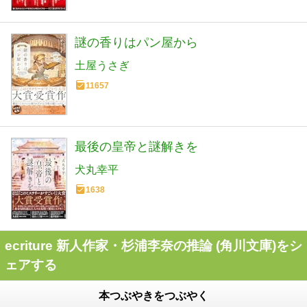
謎の香りはパン屋から
土屋うさぎ
11657
最後の皇帝と謎解きを
犬丸幸平
1638
ecriture 新人作家・杉浦李奈の推論 (角川文庫)をシ
ェアする
本つぶやきをつぶやく