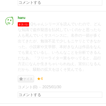
haru
Qちゃんシリーズを読んでいたので、どん
ネタバレ
な知識で盗作疑惑を払拭していくのかと思ったら
人も死んでいくサスペンスに。名作の一節が多く
出てきたが、勉強不足で少しもニヤリとできなか
った。小説家や文学部、本好きな人は作品をなん
でも覚えているし、いろんなことを分析できるん
だなあ。「フリーライター業をやってると、品行
方正になんか生きちゃいられねえ。宣伝になるん
だから、騒動の拡大をほくそ笑んでる」
★4
ナイス
コメント(0)
2025/01/30