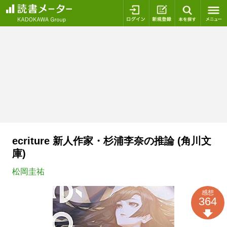
ログイン
新規登録
本を探
ecriture 新人作家・杉浦李奈の推論 (角川文
庫)
松岡圭祐
感想
364