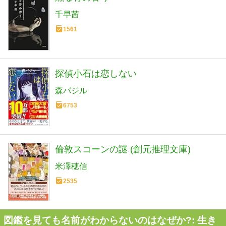
千早茜
1561
探偵小石は恋しない
森バジル
6753
倫敦スコーンの謎 (創元推理文庫)
米澤穂信
2535
図鑑を見ても名前がわからないのはなぜか?: 生き