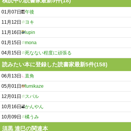
積読中の読書家最新5件(18)
01月07日
午後
11月12日
ヨキ
11月16日
lupin
01月15日
mona
04月15日
死なない程度に頑張る
読みたい本に登録した読書家最新5件(158)
06月13日
直角
05月01日
fumikaze
12月01日
スバル
10月16日
かんやん
10月09日
橘うみ
須黒 達巳の関連本