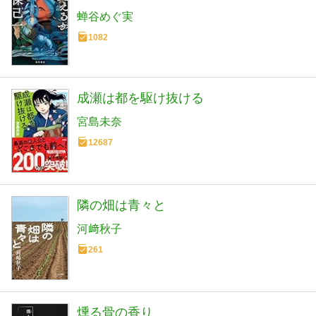
蝉谷めぐ実
1082
成瀬は都を駆け抜ける
宮島未奈
12687
隣の畑は青々と
河﨑秋子
261
燻る骨の香り