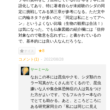
語化してあり、特に著者自らが未経験のシダの同
定に挑戦してみる第三章が参考になる。ただ文中
に内輪ネタ？が多いのと「同定は私にとってアヘ
ン」というよくない比喩（生物の観察は合法！）
は気になった。でも仏像図鑑の紹介欄には「信仰
対象なので敬意を忘れずに」と書かれているの
で、基本的には良い人なんだろうな。
★8
ナイス
コメント(1)
2022/08/28
ヤーミール
なおこの本には昆虫やクモ、シダ類のカ
ラー写真がたくさん出てくるので、昆虫
嫌いな人や集合体恐怖症の人は気をつけ
た方がよいです。でもフルカラー本なの
でとても助かる。あと、ところどころに
ある研究家同士の「私には同じに見え