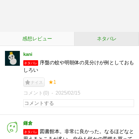
感想レビュー
ネタバレ
kani
序盤の蚊や明朝体の見分けが例としておも
ネタバレ
しろい
★1
ナイス
コメント(0)
2025/02/15
鎌倉
図書館本。非常に良かった。なるほどなと
ネタバレ
思えるところが多い。自分も何かの図鑑を買って