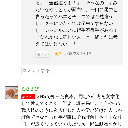
る」「全然違うよ！」「そうなの…」み
たいなやりとりが面白い。一口に昆虫と
言ったってハエとチョウでは全然違う
し、クモにいたっては昆虫ですらない
し、ジャンルごとに得手不得手がある！
「なんか虫に詳しい人」と一緒くたに考
えてはいけない…！
★3
08/28 15:13
ナイス
むささび
SNSで知った良本。同定の仕方を文章化
ネタバレ
して教えてくれる。何より読み易い。こうやって
職人技のように玄人化した人や学び続けた人しか
理解できなかった事が誰にでも理解しやすくなり
門戸が広くなっていくのだなぁ。野生動物をかじ