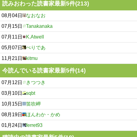
読みおわった読書家最新5件(213)
08月04日
なおなお
07月15日
Tanakanaka
07月11日
K.Atwell
05月07日
ぺりであ
11月21日
kitmu
今読んでいる読書家最新5件(14)
07月12日
きつつき
03月10日
sqbt
10月15日
笛吹岬
08月19日
ほんわか・かめ
01月24日
ferret93