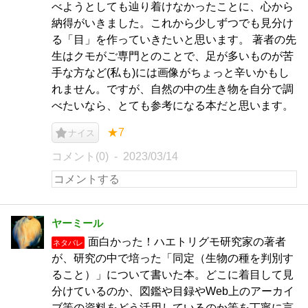
べようとしても辿り着けなかったことに、心から
納得がいきました。これから少しずつでも見分け
る「目」を作っていきたいと思います。 著者の先
生はクモがご専門とのことで、足が多いものが苦
手な方など(私も)には画像がちょっと辛いかもし
れません。ですが、自然の中の生き物を自分で調
べたいなら、とても参考になる本だと思います。
★7
ナイス
コメント(0)
2023/03/14
ヤーミール
面白かった！ハエトリグモ研究家の著者
ネタバレ
が、研究の中で培った「同定（生物の種を判別す
ること）」について書いた本。どこに着目して見
分けているのか、図鑑や目録やWeb上のアーカイ
ブ等の資料をどう活用しているのか等を丁寧に言