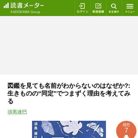
ログイン
新規登録
本を探
図鑑を見ても名前がわからないのはなぜか?:
生きものの“同定"でつまずく理由を考えてみ
る
須黒達巳
感想
7