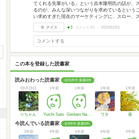
てくれる先輩がいる」という吉本隆明氏の話が、
るのが、みんな深いつながりを求めているという
い求めすぎた現在のマーケティングに、スロー、
ナイス
★3
コメント(
0
)
2025/01/01
この本を登録した読書家
読みおわった読書家
全81件中 新着8件
09月28日
1年前
1年前
1年前
1年前
りちゃん
Yuichi Sato
Gentaro Nakamura
ワタ
葵
今読んでいる読書家
全8件中 新着8件
3年前
4年前
4年前
4年前
4年前