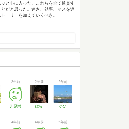
スッと心に入った。これらを全て通貫す
ことだと思った。速さ、効率、マスを追
ストーリーを加えていくべき。
2年前
2年前
2年前
川原崇
はら
かぴ
4年前
4年前
5年前