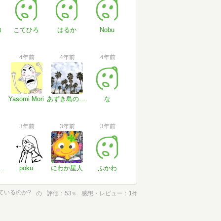
コ
こてひろ
はるか
Nobu
4年前
4年前
4年前
Yasomi Mori
あずき島のみきてぃ
な
3年前
3年前
3年前
さん#ASVg0R
poku
にわか星人
ふかわ
ているのか?
の
評価
53
感想・レビュー
1
％
件