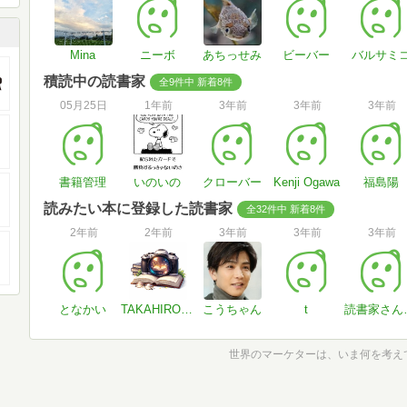
Mina
ニーボ
あちっせみ
ビーバー
バルサミ
積読中の読書家
全9件中 新着8件
05月25日
1年前
3年前
3年前
3年前
書籍管理
いのいの
クローバー
Kenji Ogawa
福島陽
読みたい本に登録した読書家
全32件中 新着8件
2年前
2年前
3年前
3年前
3年前
となかい
TAKAHIRO Films
こうちゃん
t
読書家
世界のマーケターは、いま何を考え