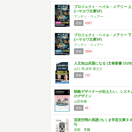
プロジェクト・ヘイル・メアリー 上
(ハヤカワ文庫SF)
アンディ・ウィアー
登録
4307
プロジェクト・ヘイル・メアリー 下
(ハヤカワ文庫SF)
アンディ・ウィアー
登録
3660
人文知は武器になる (文春新書 1529
山口 周,深井 龍之介
登録
722
戦略デザイナーが伝えたい、システ
のデザイン
山田和雅
登録
46
芸術空間の系譜 (ちくま学芸文庫タ-6
5)
高階 秀爾