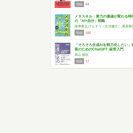
登録
64
メタスキル：努力の価値が変わる時
の「AI×自分」戦略
深津貴之,けんすう（古川健介）,尾原和
登録
160
「そろそろ生成AIを戦力化したい」
長のためのChatGPT 経営入門
高山 智壮
登録
17