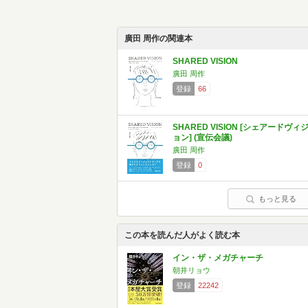
廣田 周作の関連本
SHARED VISION
廣田 周作
登録
66
SHARED VISION [シェアードヴィ
ョン] (宣伝会議)
廣田 周作
登録
0
もっと見る
この本を読んだ人がよく読む本
イン・ザ・メガチャーチ
朝井リョウ
登録
22242