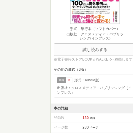
形式：単行本（ソフトカバー）
出版社：クロスメディア・パブリッ
シング(インプレス)
試し読みする
※電子書籍ストアBOOK☆WALKERへ移動します
その他の形式（β版）
形式：Kindle版
登録
11
出版社：クロスメディア・パブリッシング（イ
ンプレス）
本の詳細
登録数
130
登録
ページ数
280
ページ