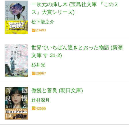
一次元の挿し木 (宝島社文庫 『このミ
ス』大賞シリーズ)
松下龍之介
23493
世界でいちばん透きとおった物語 (新潮
文庫 す 31-2)
杉井光
29967
傲慢と善良 (朝日文庫)
辻村深月
42555