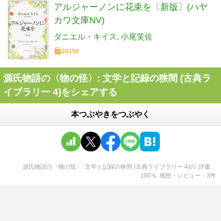
アルジャーノンに花束を〔新版〕(ハヤ
カワ文庫NV)
ダニエル・キイス
小尾芙佐
24150
源氏物語の〈物の怪〉: 文学と記録の狭間 (古典ラ
イブラリー 4)をシェアする
本つぶやきをつぶやく
源氏物語の〈物の怪〉: 文学と記録の狭間 (古典ライブラリー 4)
の
評価
100
％
感想・レビュー
3
件