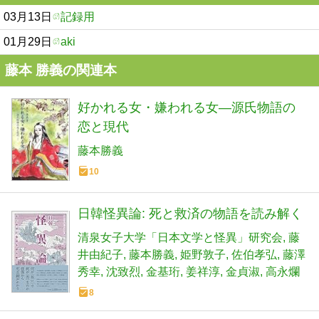
03月13日
記録用
01月29日
aki
藤本 勝義の関連本
好かれる女・嫌われる女―源氏物語の
恋と現代
藤本勝義
10
日韓怪異論: 死と救済の物語を読み解く
清泉女子大学「日本文学と怪異」研究会
藤
井由紀子
藤本勝義
姫野敦子
佐伯孝弘
藤澤
秀幸
沈致烈
金基珩
姜祥淳
金貞淑
高永爛
8