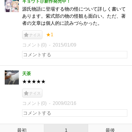
キョウト@新作発売中！
源氏物語に登場する物の怪について詳しく書いて
あります。紫式部の物の怪観も面白い。ただ、著
者の文章は個人的に読みづらかった。
★1
ナイス
コメント(0)
2015/01/09
天茶
★★★★★
ナイス
コメント(0)
2009/02/16
最初
1
最後