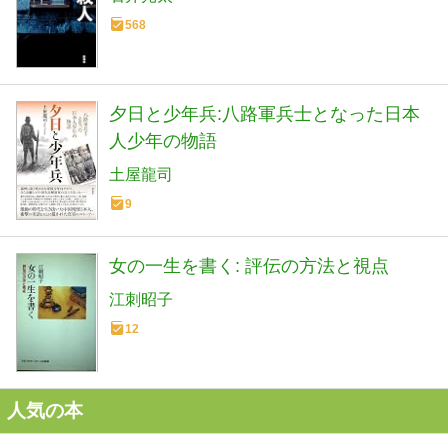
568
夕日と少年兵:八路軍兵士となった日本
人少年の物語
土屋龍司
9
女の一生を書く: 評伝の方法と視点
江刺昭子
12
人気の本