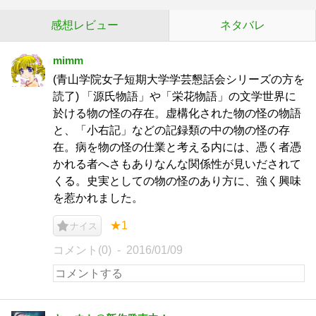
感想レビュー
ネタバレ
mimm
(青山学院女子短期大学学芸懇話会シリーズの方を
読了) 「源氏物語」や「栄花物語」の文学世界に
於ける物の怪の存在。虚構化された物の怪の物語
と、「小右記」などの記録類の中の物の怪の存
在。病を物の怪の仕業と考える内には、憑く者憑
かれる者へさもありなんな関係性が見いだされて
くる。史実としての物の怪のあり方に、強く興味
を惹かれました。
★1
ナイス
コメント(0)
2016/01/09