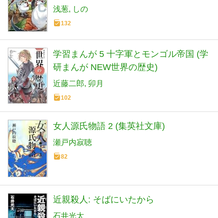
浅葱
しの
132
学習まんが 5 十字軍とモンゴル帝国 (学
研まんが NEW世界の歴史)
近藤二郎
卯月
102
女人源氏物語 2 (集英社文庫)
瀬戸内寂聴
82
近親殺人: そばにいたから
石井光太