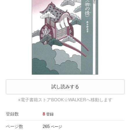
試し読みする
※電子書籍ストアBOOK☆WALKERへ移動します
登録数
8
登録
ページ数
265
ページ