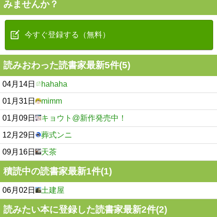
みませんか？
今すぐ登録する（無料）
読みおわった読書家最新5件(5)
04月14日
hahaha
01月31日
mimm
01月09日
キョウト@新作発売中！
12月29日
葬式ンニ
09月16日
天茶
積読中の読書家最新1件(1)
06月02日
土建屋
読みたい本に登録した読書家最新2件(2)