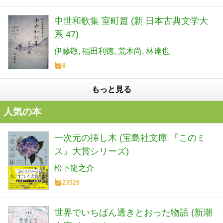
中世和歌集 室町篇 (新 日本古典文学大
系 47)
伊藤敬
稲田利徳
荒木尚
林達也
8
もっと見る
人気の本
一次元の挿し木 (宝島社文庫 『このミ
ス』大賞シリーズ)
松下龍之介
23529
世界でいちばん透きとおった物語 (新潮