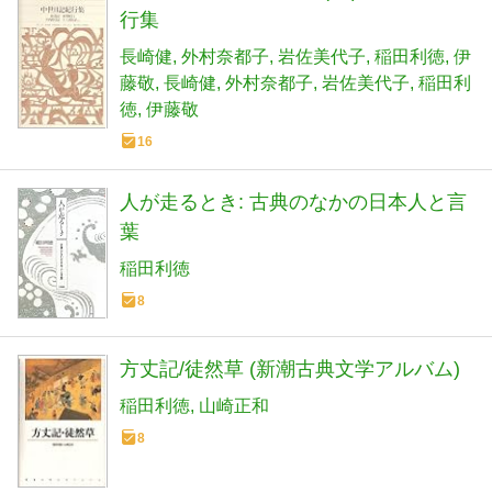
行集
長崎健
外村奈都子
岩佐美代子
稲田利徳
伊
藤敬
長崎健
外村奈都子
岩佐美代子
稲田利
徳
伊藤敬
16
人が走るとき: 古典のなかの日本人と言
葉
稲田利徳
8
方丈記/徒然草 (新潮古典文学アルバム)
稲田利徳
山崎正和
8