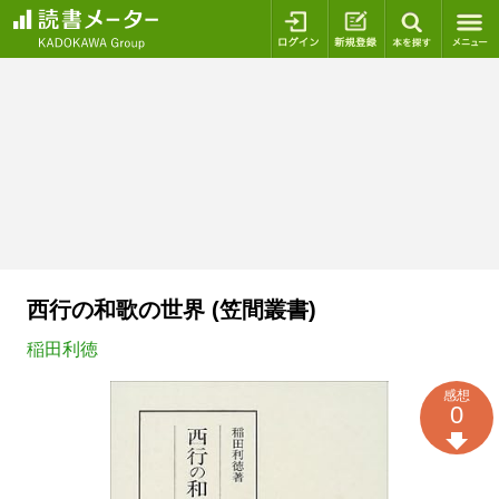
ログイン
新規登録
本を探
西行の和歌の世界 (笠間叢書)
稲田利徳
感想
0