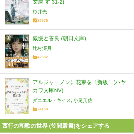
文庫 す 31-2)
杉井光
29976
傲慢と善良 (朝日文庫)
辻村深月
42582
アルジャーノンに花束を〔新版〕(ハヤ
カワ文庫NV)
ダニエル・キイス
小尾芙佐
24158
西行の和歌の世界 (笠間叢書)をシェアする