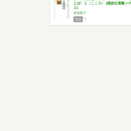
とば〉と〈こころ〉 (講談社選書メ
エ)
岩波敦子
登録
7