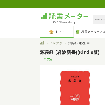
Amazo
トップ
読書メーターと
トップ
五味 文彦
源義経 (岩波新書)
源義経 (岩波新書)(Kindle版)
五味 文彦