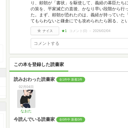
り、頼朝が「書状」を駆使して、義経の幕臣たち
の策を、平家滅亡の直後、かなり早い段階から行
た。まず、頼朝が恐れたのは、義経が持っていた
てもらわないと鎌倉にでも攻められたら困る、と
ナイス
★1
コメント(
0
)
2026/02/04
この本を登録した読書家
読みおわった読書家
全1件中 新着1件
02月04日
なおた
今読んでいる読書家
全0件中 新着0件