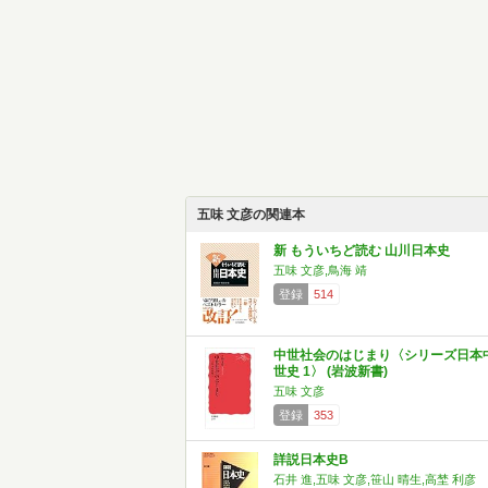
五味 文彦の関連本
新 もういちど読む 山川日本史
五味 文彦,鳥海 靖
登録
514
中世社会のはじまり〈シリーズ日本
世史 1〉 (岩波新書)
五味 文彦
登録
353
詳説日本史B
石井 進,五味 文彦,笹山 晴生,高埜 利彦