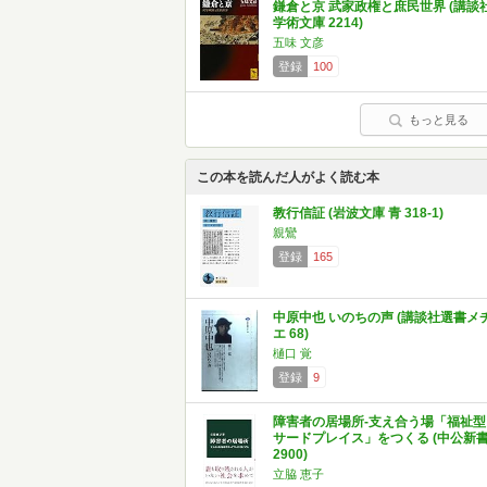
鎌倉と京 武家政権と庶民世界 (講談
学術文庫 2214)
五味 文彦
登録
100
もっと見る
この本を読んだ人がよく読む本
教行信証 (岩波文庫 青 318-1)
親鸞
登録
165
中原中也 いのちの声 (講談社選書メ
エ 68)
樋口 覚
登録
9
障害者の居場所-支え合う場「福祉型
サードプレイス」をつくる (中公新
2900)
立脇 恵子