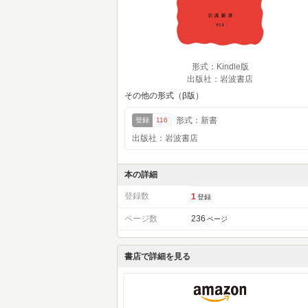
形式：Kindle版
出版社：岩波書店
その他の形式（β版）
形式：新書
登録
116
出版社：岩波書店
本の詳細
登録数
1
登録
ページ数
236
ページ
書店で詳細を見る