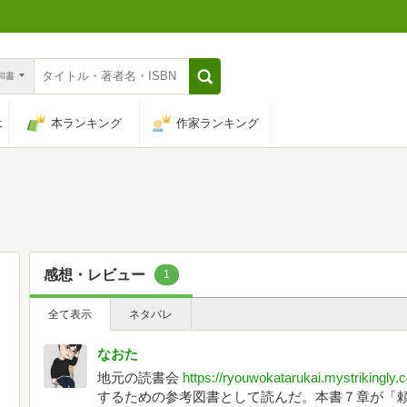
n和書
は
本ランキング
作家ランキング
感想・レビュー
1
全て表示
ネタバレ
なおた
地元の読書会
https://ryouwokatarukai.mystrikingly.
するための参考図書として読んだ。本書７章が「頼