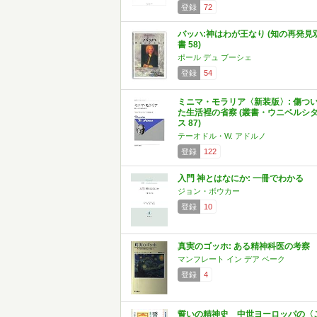
登録
72
バッハ:神はわが王なり (知の再発見
書 58)
ポール デュ ブーシェ
登録
54
ミニマ・モラリア〈新装版〉: 傷つ
た生活裡の省察 (叢書・ウニベルシ
ス 87)
テーオドル・W. アドルノ
登録
122
入門 神とはなにか: 一冊でわかる
ジョン・ボウカー
登録
10
真実のゴッホ: ある精神科医の考察
マンフレート イン デア ベーク
登録
4
誓いの精神史 中世ヨーロッパの〈