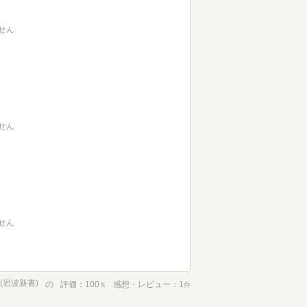
せん
せん
せん
(岩波新書)
の
評価
100
感想・レビュー
1
％
件