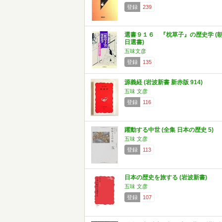
登録
239
選書９１６ 『枕草子』の歴史学 (
日選書)
五味文彦
登録
135
源義経 (岩波新書 新赤版 914)
五味 文彦
登録
116
躍動する中世 (全集 日本の歴史 5)
五味 文彦
登録
113
日本の歴史を旅する (岩波新書)
五味 文彦
登録
107