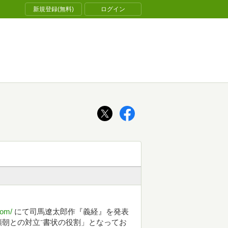
新規登録(無料)
ログイン
com/
にて司馬遼太郎作『義経』を発表
朝との対立⁻書状の役割」となってお