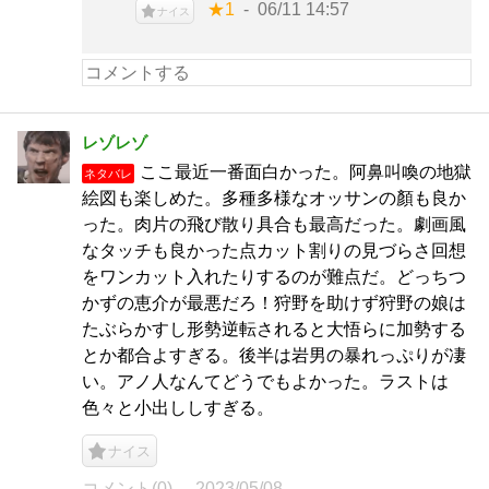
★1
06/11 14:57
ナイス
レゾレゾ
ここ最近一番面白かった。阿鼻叫喚の地獄
ネタバレ
絵図も楽しめた。多種多様なオッサンの顏も良か
った。肉片の飛び散り具合も最高だった。劇画風
なタッチも良かった点カット割りの見づらさ回想
をワンカット入れたりするのが難点だ。どっちつ
かずの恵介が最悪だろ！狩野を助けず狩野の娘は
たぶらかすし形勢逆転されると大悟らに加勢する
とか都合よすぎる。後半は岩男の暴れっぷりが凄
い。アノ人なんてどうでもよかった。ラストは
色々と小出ししすぎる。
ナイス
コメント(0)
2023/05/08