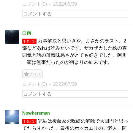
コメント(0)
2022/09/09
白雨
万事解決と思いきや、まさかのラスト。2
ネタバレ
部などあれば読みたいです。ザカザカした絵の雰
囲気と話の薄気味悪さがとても好きでした。阿川
一家は無事だったのが何よりの結末です。
ナイス
コメント(0)
2022/07/09
Nowhereman
完結は後藤家の呪縛の解除で大団円と思っ
ネタバレ
てたら甘かった。最後のホッカムリのご老人、阿