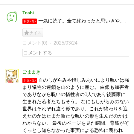
Toshi
一気に読了。全て終わったと思いきや。。
ネタバレ
ナイス
コメント(0)
2025/03/24
ごままき
血のしがらみや憎しみあいにより呪いは強
ネタバレ
まり犠牲の連鎖を山のように産む。 白銀も加害者
でありながら呪いの犠牲者の1人であり後藤家に
生まれた若者たちもそう。 なにもしがらみのない
世界はそれぞれ違う形であり、これが終わりを迎
えたのかはたまた新たな呪いの形を生んだのかは
わからない。 最後のページを見た瞬間、背筋がぞ
くっとし知らなかった事実による恐怖に襲われ