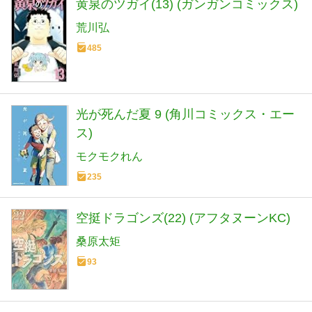
黄泉のツガイ(13) (ガンガンコミックス)
荒川弘
485
光が死んだ夏 9 (角川コミックス・エー
ス)
モクモクれん
235
空挺ドラゴンズ(22) (アフタヌーンKC)
桑原太矩
93