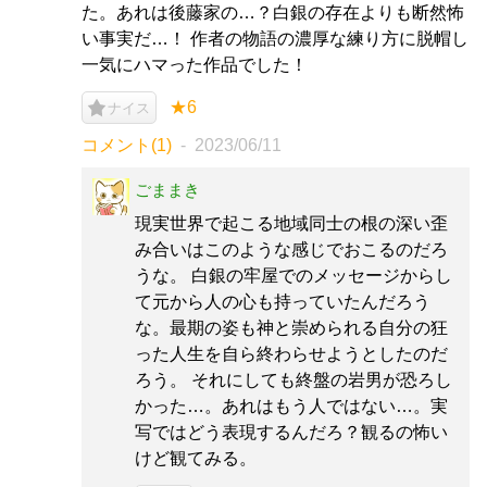
た。あれは後藤家の…？白銀の存在よりも断然怖
い事実だ…！ 作者の物語の濃厚な練り方に脱帽し
一気にハマった作品でした！
★6
ナイス
コメント(1)
2023/06/11
ごままき
現実世界で起こる地域同士の根の深い歪
み合いはこのような感じでおこるのだろ
うな。 白銀の牢屋でのメッセージからし
て元から人の心も持っていたんだろう
な。最期の姿も神と崇められる自分の狂
った人生を自ら終わらせようとしたのだ
ろう。 それにしても終盤の岩男が恐ろし
かった…。あれはもう人ではない…。実
写ではどう表現するんだろ？観るの怖い
けど観てみる。