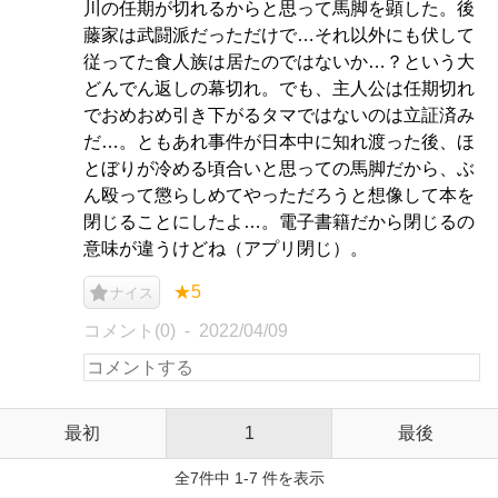
川の任期が切れるからと思って馬脚を顕した。後
藤家は武闘派だっただけで…それ以外にも伏して
従ってた食人族は居たのではないか…？という大
どんでん返しの幕切れ。でも、主人公は任期切れ
でおめおめ引き下がるタマではないのは立証済み
だ…。ともあれ事件が日本中に知れ渡った後、ほ
とぼりが冷める頃合いと思っての馬脚だから、ぶ
ん殴って懲らしめてやっただろうと想像して本を
閉じることにしたよ…。電子書籍だから閉じるの
意味が違うけどね（アプリ閉じ）。
★5
ナイス
コメント(0)
2022/04/09
最初
1
最後
全7件中 1-7 件を表示