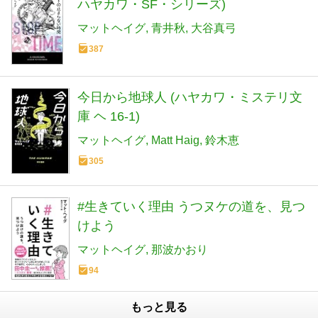
ハヤカワ・SF・シリーズ)
マットヘイグ
青井秋
大谷真弓
387
今日から地球人 (ハヤカワ・ミステリ文
庫 ヘ 16-1)
マットヘイグ
Matt Haig
鈴木恵
305
#生きていく理由 うつヌケの道を、見つ
けよう
マットヘイグ
那波かおり
94
もっと見る