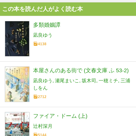
この本を読んだ人がよく読む本
多類婚姻譚
凪良ゆう
4138
本屋さんのある街で (文春文庫 ふ 53-2)
凪良ゆう
瀬尾まいこ
坂木司
一穂ミチ
三浦
しをん
2712
ファイア・ドーム (上)
辻村深月
5144