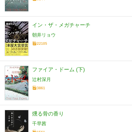
イン・ザ・メガチャーチ
朝井リョウ
22105
ファイア・ドーム (下)
辻村深月
3861
燻る骨の香り
千早茜