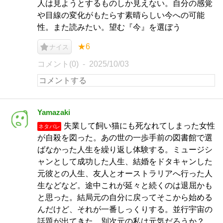
人は見ようとするものしか見えない。自分の感覚
や目線の変化がもたらす素晴らしい今への可能
性。また読みたい。望む『今』を選ぼう
★6
ナイス
コメント(0)
2025/10/03
Yamazaki
失業して飼い猫にも死なれてしまった女性
ネタバレ
が自殺を図った。あの世の一歩手前の図書館で選
ばなかった人生を繰り返し体験する。ミュージシ
ャンとして成功した人生、結婚をドタキャンした
元彼との人生、友人とオーストラリアへ行った人
生などなど。途中これが延々と続くのは退屈かも
と思った。結局元の自分に戻ってそこから始める
んだけど、それが一番しっくりする。並行宇宙の
話題が出てきた。別次元の私は元気だろうか？