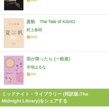
1561
夏帆 The Tale of KAHO
村上春樹
2923
雨が降ったら (一般書)
寺地はるな
749
ミッドナイト・ライブラリー (邦訳版:The
Midnight Library)をシェアする