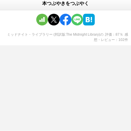
本つぶやきをつぶやく
ミッドナイト・ライブラリー (邦訳版:The Midnight Library)
の
評価
87
％
感
想・レビュー
102
件