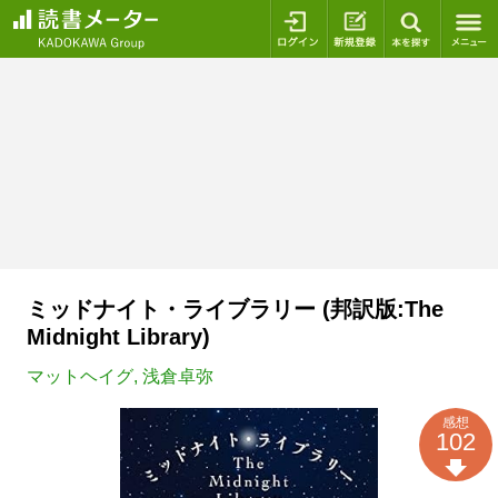
ログイン
新規登録
本を探
ミッドナイト・ライブラリー (邦訳版:The
Midnight Library)
マットヘイグ
,
浅倉卓弥
感想
102