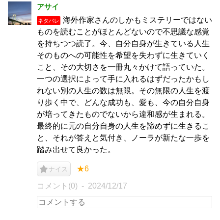
アサイ
海外作家さんのしかもミステリーではない
ネタバレ
ものを読むことがほとんどないので不思議な感覚
を持ちつつ読了。今、自分自身が生きている人生
そのものへの可能性を希望を失わずに生きていく
こと、その大切さを一冊丸々かけて語っていた。
一つの選択によって手に入れるはずだったかもし
れない別の人生の数は無限。その無限の人生を渡
り歩く中で、どんな成功も、愛も、今の自分自身
が培ってきたものでないから違和感が生まれる。
最終的に元の自分自身の人生を諦めずに生きるこ
と、それが答えと気付き、ノーラが新たな一歩を
踏み出せて良かった。
★6
ナイス
コメント(0)
2024/12/17