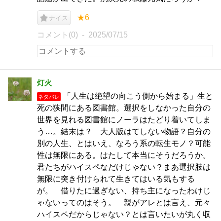
★6
ナイス
コメント(0)
2025/07/15
灯火
「人生は絶望の向こう側から始まる」生と
ネタバレ
死の狭間にある図書館。選択をしなかった自分の
世界を見れる図書館にノーラはたどり着いてしま
う…。結末は？ 大人版はてしない物語？自分の
別の人生、とはいえ、なろう系の転生モノ？可能
性は無限にある。はたして本当にそうだろうか。
君たちがハイスペなだけじゃない？まあ選択肢は
無限に突き付けられて生きてはいる気もする
が。 借りたに過ぎない、持ち主になったわけじ
ゃないってのはそう。 親がアレとは言え、元々
ハイスペだからじゃない？とは言いたいが丸く収