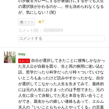
の夕飯をカレーにするか唐揚げにするかでも人生
の選択肢がかわるのか…。何も決められなくなる
が、気にしない！(笑)
★7
ナイス
コメント(0)
2026/02/04
may
自分が選択してきたことに後悔しかなかっ
ネタバレ
た主人公が自殺を図り、生と死の狭間に迷い込む
話。哲学だったり科学だったり時々ついていけな
いところもあったけど読みやすかったかな。自分
が選択してこなかった人生を生きてみて、最終的
には元の人生におさまったのは予想できた。元の
人生に戻って決裂してた兄と本音を言い合うこと
ができ、親友からの嬉しい連絡もあって、エルム
夫人の『いいこともちゃんとやってくる』の言葉