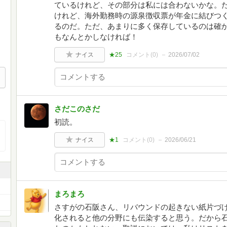
ているけれど、その部分は私には合わないかな。
けれど、海外勤務時の源泉徴収票が年金に結びつ
るのだ。ただ、あまりに多く保存しているのは確
もなんとかしなければ！
ナイス
★25
コメント(
0
)
2026/07/02
さだこのさだ
初読。
ナイス
★1
コメント(
0
)
2026/06/21
まろまろ
さすがの石阪さん、リバウンドの起きない紙片づ
化されると他の分野にも伝染すると思う。だから