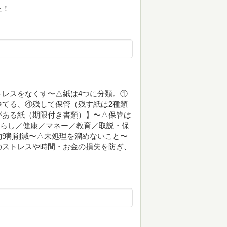
た！
レスをなくす〜△紙は4つに分類。①
てる、④残して保管（残す紙は2種類
がある紙（期限付き書類）】〜△保管は
暮らし／健康／マネー／教育／取説・保
9割削減〜△未処理を溜めないこと〜
のストレスや時間・お金の損失を防ぎ、