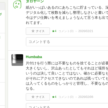
タロヤーン
紙がいっぱいあるのにあちこちに貯まっている、
デジタル化して枚数を減らし整理しなさいと書い
づ
今はデジ仕舞いを考えましょうなんて言う本も出
れてます。
ナイス
★4
コメント(
0
)
2026/02/21
日
Humbaba
片付けを行う際には不要なものを捨てることが必
リ
大きくないし、沢山あったとしてもそれほど場所
いうのは決して良いことではない。確かに必要な
がそれにアクセスできないのであれば残っていて
は入ってくるものをしっかりと管理し、不要なも
なる。
ナイス
★4
コメント(
0
)
2026/02/06