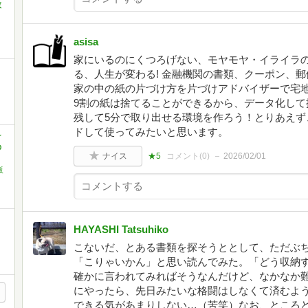
散
asisa
家にいるのにくつろげない、モヤモヤ・イライラ
る、人生が変わる! 金融機関の書類、クーポン、
家の中の紙の片づけ方を片づけアドバイザーで宅
9割の紙は捨てることができるから、データ化して
残して5分で取り出せる環境を作ろう！とりあえず
ドして使ってみたいと思います。
け
の
ナイス
★5
コメント(
0
)
2026/02/01
阪
HAYASHI Tatsuhiko
こないだ、とある書類を探そうととして、ただぶ
「こりゃいかん」と思い読んでみた。「どう収納
確かに言われてみればそうなんだけど、なかなか
にやったら、先日みたいな格闘はしなくて済むよ
できる気があまりしない…（苦笑）なお、ところ