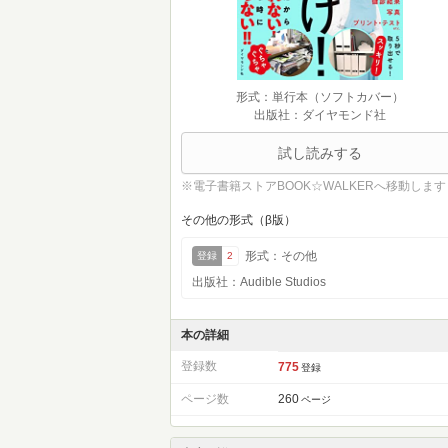
形式：単行本（ソフトカバー）
出版社：ダイヤモンド社
試し読みする
※電子書籍ストアBOOK☆WALKERへ移動します
その他の形式（β版）
形式：その他
登録
2
出版社：Audible Studios
本の詳細
登録数
775
登録
ページ数
260
ページ