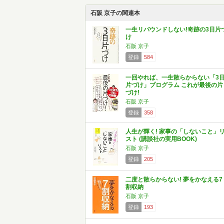
石阪 京子の関連本
一生リバウンドしない!奇跡の3日片
け
石阪 京子
登録
584
一回やれば、一生散らからない「3
片づけ」プログラム これが最後の片
づけ!
石阪 京子
登録
358
人生が輝く! 家事の「しないこと」
スト (講談社の実用BOOK)
石阪 京子
登録
205
二度と散らからない! 夢をかなえる7
割収納
石阪 京子
登録
193