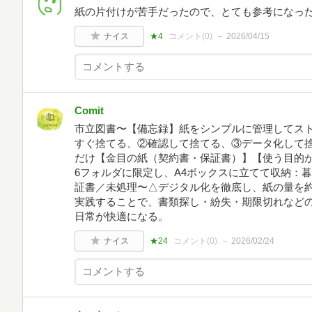
紙の片付けが苦手だったので、とても参考になっ
ナイス
★4
コメント(
0
)
2026/04/15
Comit
市立図書〜【備忘録】紙をシンプルに管理してスト
すぐ捨てる、②確認して捨てる、③データ化して捨
だけ【金目の紙（契約書・保証書）】【使う目的
6フォルダに限定し、A4ボックスに立てて収納：
証書／未処理〜△デジタル化を徹底し、紙の量を約
実践することで、書類探し・紛失・期限切れなど
日常が快適になる。
ナイス
★24
コメント(
0
)
2026/02/24