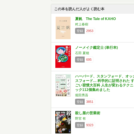
この本を読んだ人がよく読む本
夏帆 The Tale of KAHO
村上春樹
登録
2953
ノーメイク鑑定士 (単行本)
石田 夏穂
登録
695
ハーバード、スタンフォード、オッ
スフォード… 科学的に証明された 
ごい習慣大百科 人生が変わるテクニ
ック112個集めました
堀田秀吾
登録
3851
殺し屋の営業術
野宮 有
登録
9323