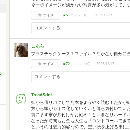
今一歩イメージが湧かない写真が多い気がして、
ナイス
★5
コメント(
0
)
2025/12/27
こあら
プラスチックケース？ファイル？なかなか自分に
ナイス
★72
コメント(
0
)
2025/12/17
ク
す
TreadSdot
姉から借りパクしてた本をようやく読む！たかが
方から家がカオス化していく…と薄ら気付いてい
前にまず家が片付けがお勧め！といきなりハード
なったが時間もお金も人生も「コントロールでき
というのは魅力的😍なので、重い腰を上げる事に