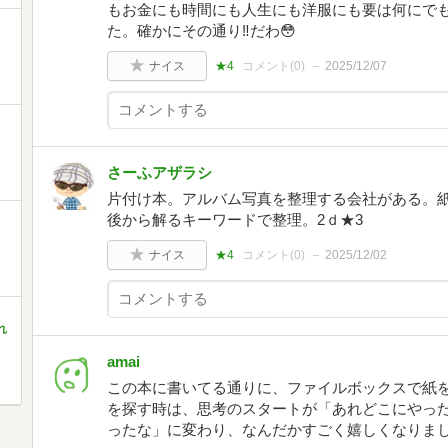
もお金にも時間にも人生にも洋服にも要は何にで
た。確かにその通り‼️だわ😳
ナイス
★4
コメント(
0
)
2025/12/07
さーふアザラシ
片付け本。アルバム写真を整理する会社がある。
後から解るキーワードで整理。2ｄ★3
ナイス
★4
コメント(
0
)
2025/12/02
、
れ
amai
この本に書いてる通りに、ファイルボックスで紙
を探す時は、思考のスタートが「あれどこにやっ
ったな」に変わり、なんだかすごく嬉しくなりま