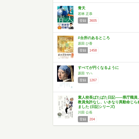
青天
若林 正恭
登録
3605
#台所のあるところ
原田 ひ香
登録
1458
すべてが円くなるように
原田 マハ
登録
1267
素人校長ばたばた日記――県庁職員
教員免許なし、いきなり異動命じら
ました (日記シリーズ)
川田 公長
登録
204