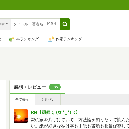
n和書
は
本ランキング
作家ランキング
感想・レビュー
185
全て表示
ネタバレ
Rie【顔姫 ξ（✿ ❛‿❛）ξ】
親の家を片づけていて、方法論を知りたくて読ん
い。紙が好きな私は本も手紙も書類も相当保存し