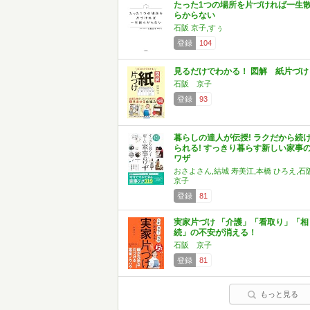
たった1つの場所を片づければ一生
らからない
石阪 京子,すぅ
登録
104
見るだけでわかる！ 図解 紙片づけ
石阪 京子
登録
93
暮らしの達人が伝授! ラクだから続
られる! すっきり暮らす新しい家事
ワザ
おさよさん,結城 寿美江,本橋 ひろえ,石
京子
登録
81
実家片づけ 「介護」「看取り」「相
続」の不安が消える！
石阪 京子
登録
81
もっと見る