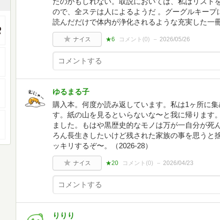
たのかもしれない。取説においては、私はリストを
ので、全ステは人によるようだ 。グーグルキープ
読んだだけで体内が浄化されるような充実した一
ナイス
★6
コメント(
0
)
2026/05/26
ゆるまる子
購入本。何度か読み返しています。私は1ヶ所に集
す。紙の山を見るといらないな〜と我に帰ります
ました。もはや黒歴史的なモノは万が一自分が死
ろん長生きしたいけど残された家族の事を思うと
ッキリするぞ〜。（2026-28）
ナイス
★20
コメント(
0
)
2026/04/23
りりり