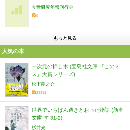
今昔研究年報刊行会
0
もっと見る
人気の本
一次元の挿し木 (宝島社文庫 『このミ
ス』大賞シリーズ)
松下龍之介
23392
世界でいちばん透きとおった物語 (新潮
文庫 す 31-2)
杉井光