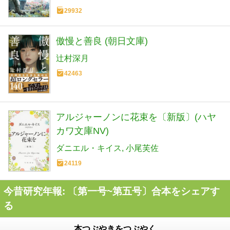
29932
傲慢と善良 (朝日文庫)
辻村深月
42463
アルジャーノンに花束を〔新版〕(ハヤ
カワ文庫NV)
ダニエル・キイス
小尾芙佐
24119
今昔研究年報: 〔第一号~第五号〕合本をシェアす
る
本つぶやきをつぶやく