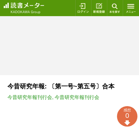
ログイン
新規登録
本を探
今昔研究年報: 〔第一号~第五号〕合本
今昔研究年報刊行会
,
今昔研究年報刊行会
感想
0