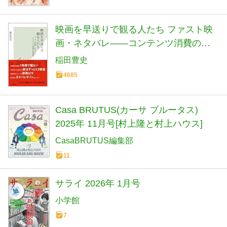
映画を早送りで観る人たち ファスト映
画・ネタバレ――コンテンツ消費の現
在形 (光文社新書)
稲田豊史
4685
Casa BRUTUS(カーサ ブルータス)
2025年 11月号[村上隆と村上ハウス]
CasaBRUTUS編集部
11
サライ 2026年 1月号
小学館
7