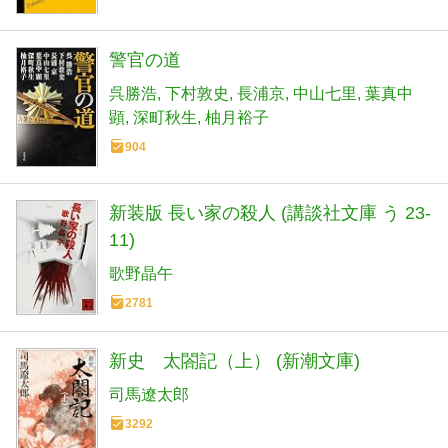
警官の道
呉勝浩
下村敦史
長浦京
中山七里
葉真中
顕
深町秋生
柚月裕子
904
新装版 長い家の殺人 (講談社文庫 う 23-
11)
歌野晶午
2781
新史 太閤記（上） (新潮文庫)
司馬遼太郎
3292