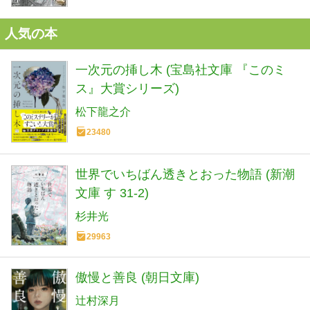
人気の本
一次元の挿し木 (宝島社文庫 『このミ
ス』大賞シリーズ)
松下龍之介
23480
世界でいちばん透きとおった物語 (新潮
文庫 す 31-2)
杉井光
29963
傲慢と善良 (朝日文庫)
辻村深月