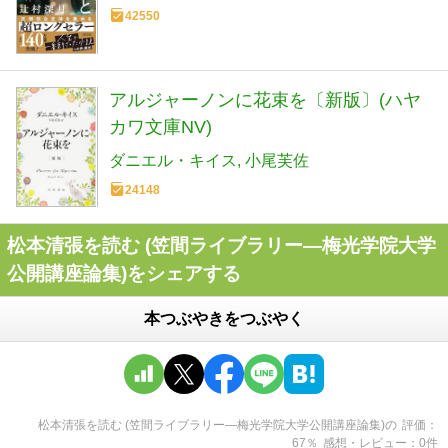
42550
アルジャーノンに花束を〔新版〕(ハヤ
カワ文庫NV)
ダニエル・キイス
小尾芙佐
24148
松本清張を読む (笠間ライブラリー―梅光学院大学
公開講座論集)をシェアする
本つぶやきをつぶやく
松本清張を読む (笠間ライブラリー―梅光学院大学公開講座論集)
の
評価
67
％
感想・レビュー
0
件