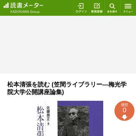
ログイン
新規登録
本を探
松本清張を読む (笠間ライブラリー―梅光学
院大学公開講座論集)
感想
0