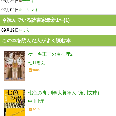
06月26日
テディ
02月02日
エリンギ
今読んでいる読書家最新1件(1)
09月19日
えりー
この本を読んだ人がよく読む本
ケーキ王子の名推理2
七月隆文
3066
七色の毒 刑事犬養隼人 (角川文庫)
中山七里
3278