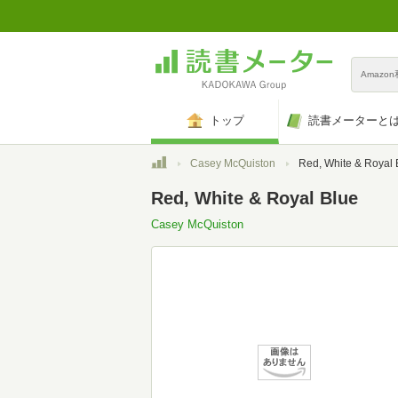
Amazo
トップ
読書メーターと
トップ
Casey McQuiston
Red, White & Royal 
Red, White & Royal Blue
Casey McQuiston