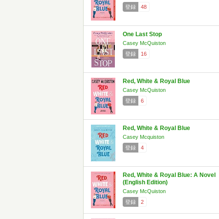
登録
48
One Last Stop
Casey McQuiston
登録
16
Red, White & Royal Blue
Casey McQuiston
登録
6
Red, White & Royal Blue
Casey Mcquiston
登録
4
Red, White & Royal Blue: A Novel
(English Edition)
Casey McQuiston
登録
2