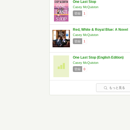
One Last Stop
Casey McQuiston
登録
1
Red, White & Royal Blue: A Novel
Casey McQuiston
登録
1
One Last Stop (English Edition)
Casey McQuiston
登録
0
もっと見る