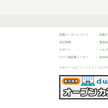
読書メーターについて
読書メ
会社情報
運営会
サポート
ヘルプ
アプリ版読書メーター
Andr
※本サイトはアフィリエイトプログ