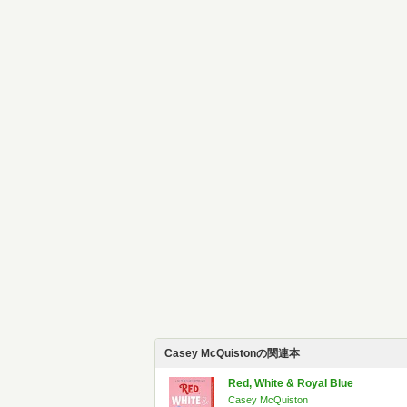
Casey McQuistonの関連本
Red, White & Royal Blue
Casey McQuiston