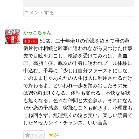
かっこちゃん
51歳、二十年余りの介護を終えて母の葬
ネタバレ
儀片付け相続と雑事に追われながら見つけた仕事
先で目眩をおこし、検診を受けてみれば、高血
圧、高脂血症。親友の千尋に誘われプール体験に
申込む。千尋に「少しは自分ファーストにしな。
このままじゃあんたの人生は人に利用されるだけ
で終わるよ」といわれ一歩を踏み出したその先
は?数値は良くなる。体型も変わる。不快な症状
も無くなる。色々な仲間と大会参加。それになん
だか恋の予感迄、突飛なことも起きず、小理屈も
こね回さず。無理無くの泣き笑い。楽しい読書で
した🎀セカンド・チャンス。いい言葉
★24
ナイス