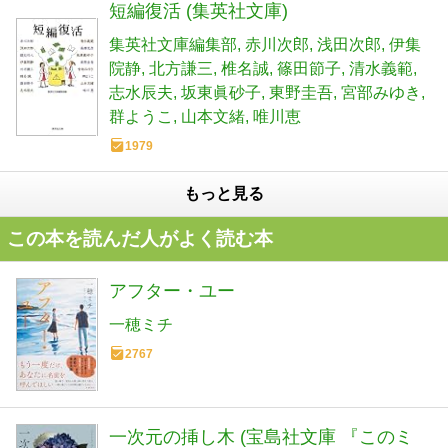
短編復活 (集英社文庫)
集英社文庫編集部
赤川次郎
浅田次郎
伊集
院静
北方謙三
椎名誠
篠田節子
清水義範
志水辰夫
坂東眞砂子
東野圭吾
宮部みゆき
群ようこ
山本文緒
唯川恵
1979
もっと見る
この本を読んだ人がよく読む本
アフター・ユー
一穂ミチ
2767
一次元の挿し木 (宝島社文庫 『このミ