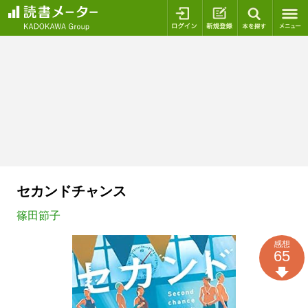
ログイン
新規登録
本を探
セカンドチャンス
篠田節子
感想
65