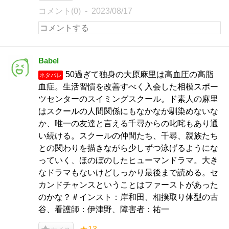
コメント(0)
2023/08/17
Babel
50過ぎて独身の大原麻里は高血圧の高脂
ネタバレ
血症。生活習慣を改善すべく入会した相模スポー
ツセンターのスイミングスクール。ド素人の麻里
はスクールの人間関係にもなかなか馴染めないな
か、唯一の友達と言える千尋からの叱咤もあり通
い続ける。スクールの仲間たち、千尋、親族たち
との関わりを描きながら少しずつ泳げるようにな
っていく、ほのぼのしたヒューマンドラマ。大き
なドラマもないけどしっかり最後まで読める。セ
カンドチャンスということはファーストがあった
のかな？＃インスト：岸和田、相撲取り体型の古
谷、看護師：伊津野、障害者：祐一