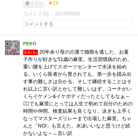
★16
ナイス
コメント(0)
2024/06/02
PEKO
20年余り母の介護で婚期を逃した、お菓
ネタバレ
子作りが好きな51歳の麻里。生活習慣病のため、
重い腰を上げてスポーツセンターで水泳を始め
る。いくら医者から脅されても、第一歩を踏み出
す事の難しさは分かる。そして継続することはそ
れ以上に言い訳とかして難しいはず。コーチがい
くらイケメン&イケボディだったとしてもなぁ～
🏊‍♀でも麻里にとっては人生で初めて自分のための
時間や仲間。検査結果も良くなり、泳ぎも上手く
なってマスターズリレーまで出場した麻里。ちゃ
んと「NO!」も言えた。水泳いいなと思うけど続
かないよな～←言い訳