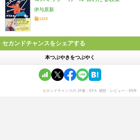
伊与原新
1420
セカンドチャンスをシェアする
本つぶやきをつぶやく
セカンドチャンス
の
評価
63
％
感想・レビュー
65
件