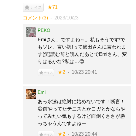
★71
ナイス
コメント(3)
2023/10/23
PEKO
Emiさん、ですよね～。私もそうです!で
もソレ、言い訳!って篠田さんに言われま
す(笑)読む前と読んだあとでEmiさん、変
りはるかな?私は…😊
★2
10/23 20:41
ナイス
Emi
あっ水泳は絶対に始めないです！断言！
😁前やってたテニスとかヨガとかならや
ってみたい気もするけど面倒くささが勝
っちゃうんですよねー
★2
10/23 20:44
ナイス