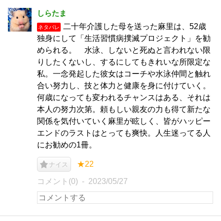
しらたま
二十年介護した母を送った麻里は、52歳
ネタバレ
独身にして「生活習慣病撲滅プロジェクト」を勧
められる。 水泳、しないと死ぬと言われない限
りしたくないし、するにしてもきれいな所限定な
私。一念発起した彼女はコーチや水泳仲間と触れ
合い努力し、技と体力と健康を身に付けていく。
何歳になっても変われるチャンスはある、それは
本人の努力次第。頼もしい親友の力も得て新たな
関係を気付いていく麻里が眩しく、皆がハッピー
エンドのラストはとっても爽快。人生迷ってる人
にお勧めの1冊。
★22
ナイス
コメント(0)
2023/05/27