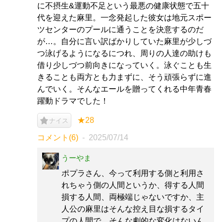
に不摂生&運動不足という最悪の健康状態で五十
代を迎えた麻里。一念発起した彼女は地元スポー
ツセンターのプールに通うことを決意するのだ
が…。自分に言い訳ばかりしていた麻里が少しづ
つ泳げるようになるにつれ、周りの人達の助けも
借り少しづつ前向きになっていく。泳ぐことも生
きることも両方とも力まずに、そう頑張らずに進
んでいく。そんなエールを贈ってくれる中年青春
躍動ドラマでした！
★28
ナイス
コメント(6)
2025/07/14
うーやま
ポプラさん、今って利用する側と利用さ
れちゃう側の人間というか、得する人間
損する人間、両極端じゃないですか、主
人公の麻里はそんな控え目な損するタイ
プの人間で。そんな劇的な変化はないん