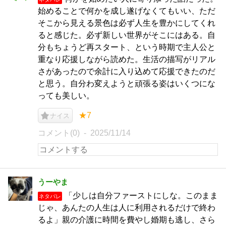
始めることで何かを成し遂げなくてもいい、ただ
そこから見える景色は必ず人生を豊かにしてくれ
ると感じた。必ず新しい世界がそこにはある。自
分もちょうど再スタート、という時期で主人公と
重なり応援しながら読めた。生活の描写がリアル
さがあったので余計に入り込めて応援できたのだ
と思う。自分わ変えようと頑張る姿はいくつにな
っても美しい。
★7
ナイス
コメント(0)
2025/11/14
うーやま
「少しは自分ファーストにしな。このまま
ネタバレ
じゃ、あんたの人生は人に利用されるだけで終わ
るよ」親の介護に時間を費やし婚期も逃し、さら