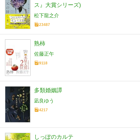
ス』大賞シリーズ)
松下龍之介
23487
熟柿
佐藤正午
9118
多類婚姻譚
凪良ゆう
4217
しっぽのカルテ