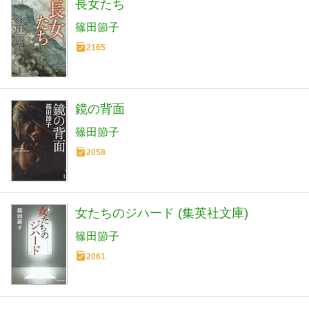
長女たち
篠田節子
2165
鏡の背面
篠田節子
2058
女たちのジハード (集英社文庫)
篠田節子
2061