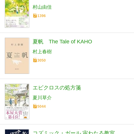
村山由佳
1396
夏帆 The Tale of KAHO
村上春樹
3050
エピクロスの処方箋
夏川草介
5044
コズミック・ガール 宙わたる教室