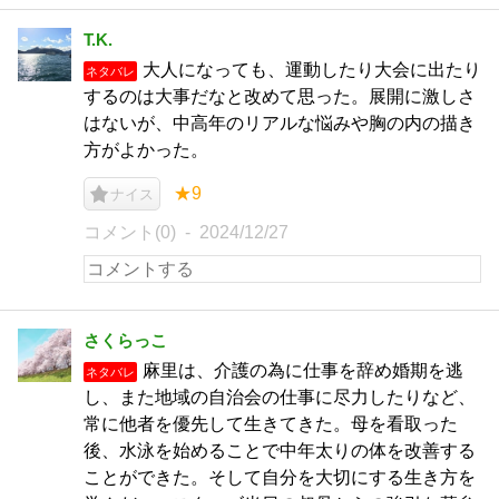
T.K.
大人になっても、運動したり大会に出たり
ネタバレ
するのは大事だなと改めて思った。展開に激しさ
はないが、中高年のリアルな悩みや胸の内の描き
方がよかった。
★9
ナイス
コメント(0)
2024/12/27
さくらっこ
麻里は、介護の為に仕事を辞め婚期を逃
ネタバレ
し、また地域の自治会の仕事に尽力したりなど、
常に他者を優先して生きてきた。母を看取った
後、水泳を始めることで中年太りの体を改善する
ことができた。そして自分を大切にする生き方を