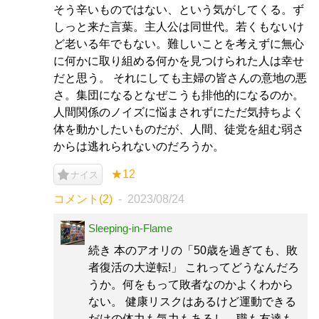
そう辛いものではない、という気がしてくる。ず
しっと来た言葉。主人公は同世代。若くもないけ
ど老いる年でもない。難しいことを考えずに無心
に何かに取り組める何かを見つけられた人は幸せ
だと思う。 それにしても主婦の皆さんの意地の悪
さ。集団になるとなぜこうも排他的になるのか。
人間関係のノイズに悩まされずにただ気持ちよく
体を動かしたいものだが、人間、徒党を組む弱さ
からは逃れられないのだろうか。
★12
ナイス
コメント(2)
2023/08/24
Sleeping-in-Flame
続き 本のアオリの「50歳を過ぎても、敗
者復活の大逆転!」 これってどうなんだろ
うか。何をもって敗者なのかよくわから
ない。 健康リスクはあるけど運動できる
だけの体力も気力もあるし、職も友達も