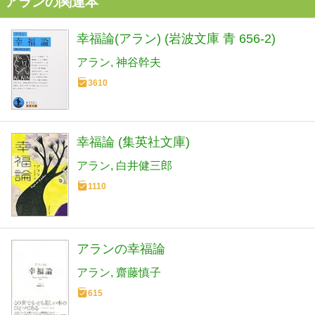
アランの関連本
幸福論(アラン) (岩波文庫 青 656-2)
アラン
神谷幹夫
3610
幸福論 (集英社文庫)
アラン
白井健三郎
1110
アランの幸福論
アラン
齋藤慎子
615