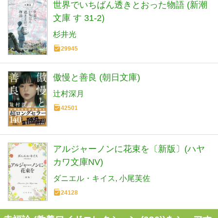
世界でいちばん透きとおった物語 (新潮
文庫 す 31-2)
杉井光
29945
傲慢と善良 (朝日文庫)
辻村深月
42501
アルジャーノンに花束を〔新版〕(ハヤ
カワ文庫NV)
ダニエル・キイス
小尾芙佐
24128