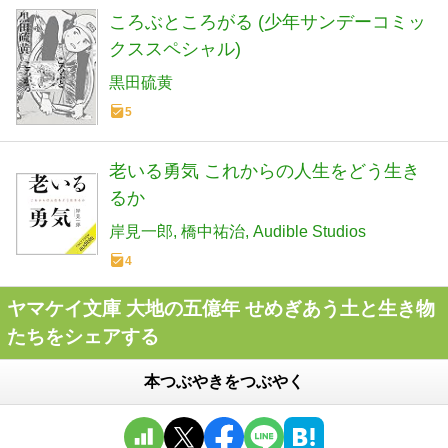
ころぶところがる (少年サンデーコミッ
クススペシャル)
黒田硫黄
5
老いる勇気 これからの人生をどう生き
るか
岸見一郎
橋中祐治
Audible Studios
4
ヤマケイ文庫 大地の五億年 せめぎあう土と生き物
たちをシェアする
本つぶやきをつぶやく