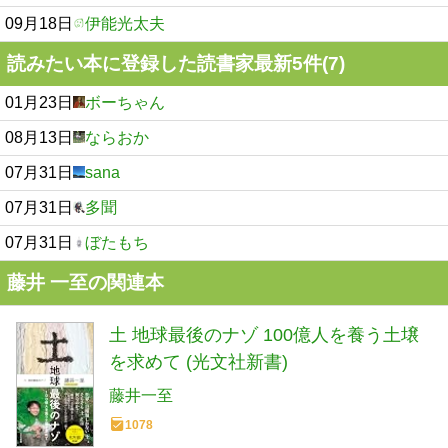
09月18日
伊能光太夫
読みたい本に登録した読書家最新5件(7)
01月23日
ボーちゃん
08月13日
ならおか
07月31日
sana
07月31日
多聞
07月31日
ぼたもち
藤井 一至の関連本
土 地球最後のナゾ 100億人を養う土壌
を求めて (光文社新書)
藤井一至
1078