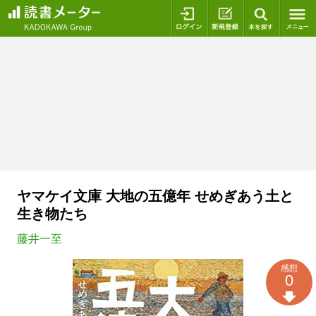
ログイン
新規登録
本を探
ヤマケイ文庫 大地の五億年 せめぎあう土と
生き物たち
藤井一至
感想
0