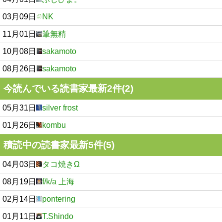
03月09日
NK
11月01日
筆無精
10月08日
sakamoto
08月26日
sakamoto
今読んでいる読書家最新2件(2)
05月31日
silver frost
01月26日
kombu
積読中の読書家最新5件(5)
04月03日
タコ焼きΩ
08月19日
f/k/a 上海
02月14日
pontering
01月11日
T.Shindo