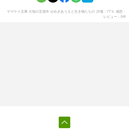
ヤマケイ文庫 大地の五億年 せめぎあう土と生き物たち
の
評価
77
％
感想・
レビュー
0
件