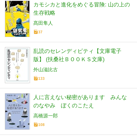
カモシカと進化をめぐる冒険: 山の上の
生存戦略
髙田隼人
37
乱読のセレンディピティ【文庫電子
版】 (扶桑社ＢＯＯＫＳ文庫)
外山滋比古
133
人に言えない秘密があります みんな
のなやみ ぼくのこたえ
高橋源一郎
108