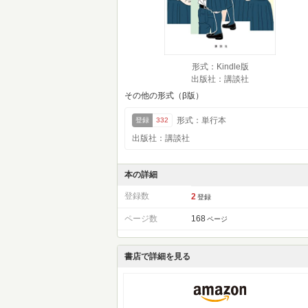
形式：Kindle版
出版社：講談社
その他の形式（β版）
形式：単行本
登録
332
出版社：講談社
本の詳細
登録数
2
登録
ページ数
168
ページ
書店で詳細を見る