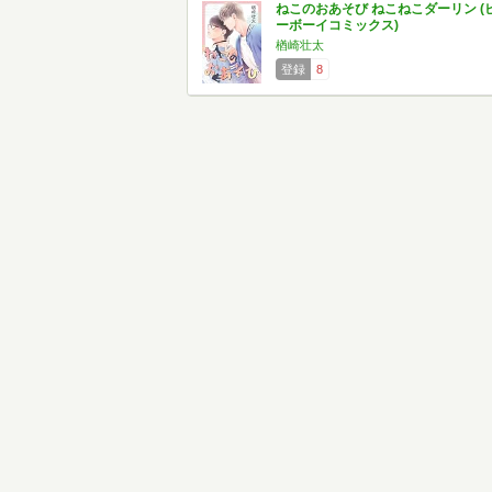
ねこのおあそび ねこねこダーリン (
ーボーイコミックス)
楢崎壮太
登録
8