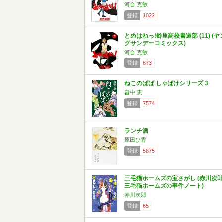
河合 克敏
登録
1022
とめはねっ!鈴里高校書道部 (11) (ヤ
グサンデーコミックス)
河合 克敏
登録
873
ねこのばば しゃばけシリーズ 3
畠中 恵
登録
7574
ランチ酒
原田ひ香
登録
5875
三毛猫ホームズの宝さがし (赤川次
三毛猫ホームズの事件ノート)
赤川次郎
登録
65