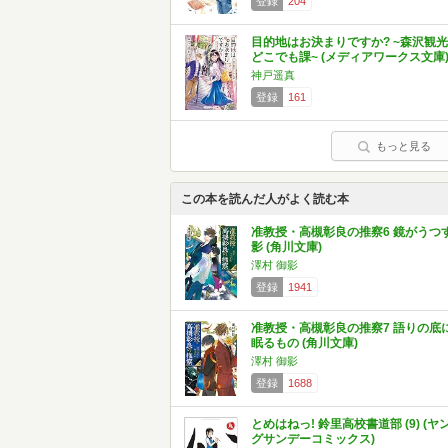
登録
204
目的地はお決まりですか? ~森沢観光
どこでも課~ (メディアワークス文庫
神戸遥真
登録
161
もっと見る
この本を読んだ人がよく読む本
准教授・高槻彰良の推察6 鏡がうつ
影 (角川文庫)
澤村 御影
登録
1941
准教授・高槻彰良の推察7 語りの底
眠るもの (角川文庫)
澤村 御影
登録
1688
とめはねっ! 鈴里高校書道部 (9) (ヤ
グサンデーコミックス)