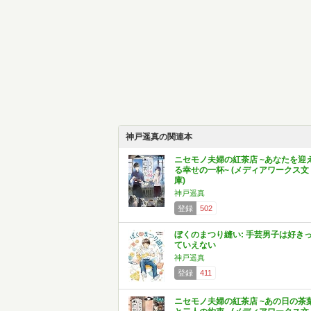
神戸遥真の関連本
ニセモノ夫婦の紅茶店 ~あなたを迎
る幸せの一杯~ (メディアワークス文
庫)
神戸遥真
登録
502
ぼくのまつり縫い: 手芸男子は好き
ていえない
神戸遥真
登録
411
ニセモノ夫婦の紅茶店 ~あの日の茶