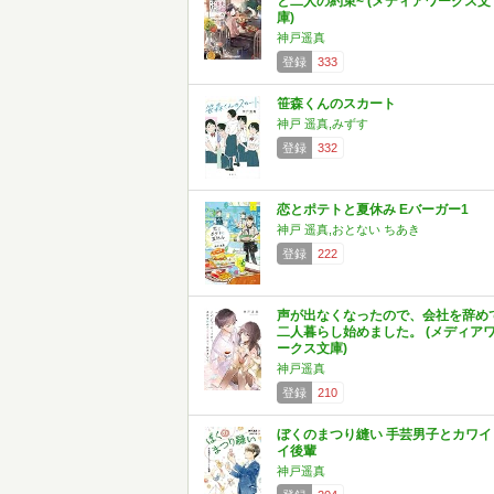
と二人の約束~ (メディアワークス文
庫)
神戸遥真
登録
333
笹森くんのスカート
神戸 遥真,みずす
登録
332
恋とポテトと夏休み Eバーガー1
神戸 遥真,おとない ちあき
登録
222
声が出なくなったので、会社を辞め
二人暮らし始めました。 (メディア
ークス文庫)
神戸遥真
登録
210
ぼくのまつり縫い 手芸男子とカワイ
イ後輩
神戸遥真