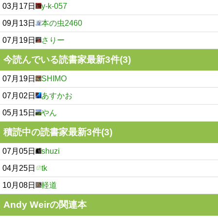
03月17日
y-k-057
09月13日
本の虫2460
07月19日
さりー
今読んでいる読書家最新3件(3)
07月19日
SHIMO
07月02日
あすかお
05月15日
やん
積読中の読書家最新3件(3)
07月05日
shuzi
04月25日
tk
10月08日
軽道
Andy Weirの関連本