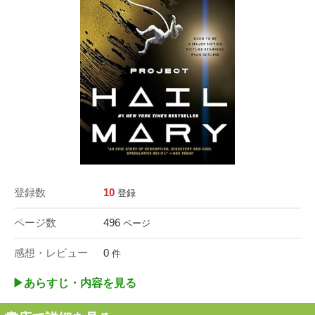
登録数
10
登録
ページ数
496
ページ
感想・レビュー
0
件
▶︎あらすじ・内容を見る