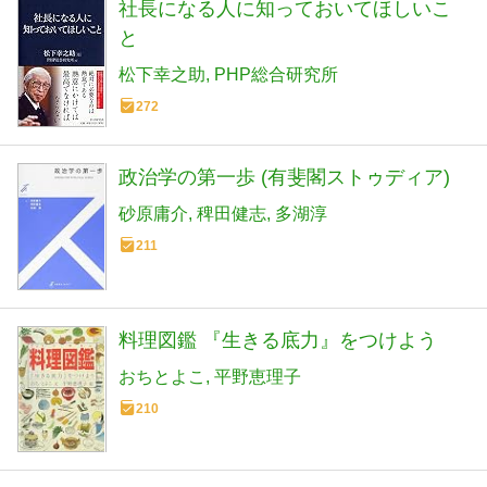
社長になる人に知っておいてほしいこ
と
松下幸之助
PHP総合研究所
272
政治学の第一歩 (有斐閣ストゥディア)
砂原庸介
稗田健志
多湖淳
211
料理図鑑 『生きる底力』をつけよう
おちとよこ
平野恵理子
210