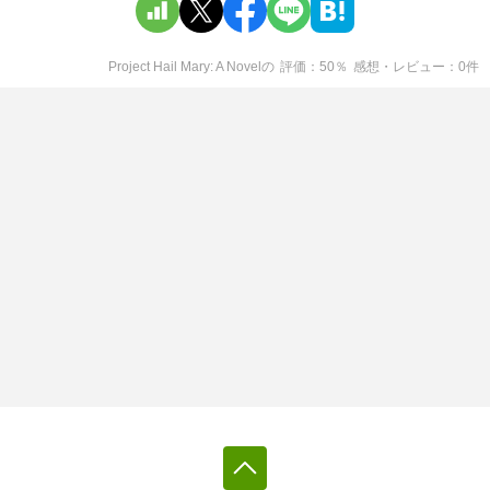
Project Hail Mary: A Novel
の
評価
50
％
感想・レビュー
0
件