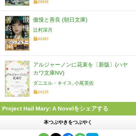
29938
傲慢と善良 (朝日文庫)
辻村深月
42483
アルジャーノンに花束を〔新版〕(ハヤ
カワ文庫NV)
ダニエル・キイス
小尾芙佐
24125
Project Hail Mary: A Novelをシェアする
本つぶやきをつぶやく