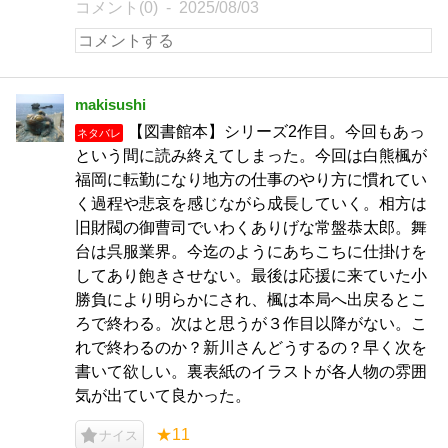
コメント(0)
2025/08/03
makisushi
【図書館本】シリーズ2作目。今回もあっ
ネタバレ
という間に読み終えてしまった。今回は白熊楓が
福岡に転勤になり地方の仕事のやり方に慣れてい
く過程や悲哀を感じながら成長していく。相方は
旧財閥の御曹司でいわくありげな常盤恭太郎。舞
台は呉服業界。今迄のようにあちこちに仕掛けを
してあり飽きさせない。最後は応援に来ていた小
勝負により明らかにされ、楓は本局へ出戻るとこ
ろで終わる。次はと思うが３作目以降がない。こ
れで終わるのか？新川さんどうするの？早く次を
書いて欲しい。裏表紙のイラストが各人物の雰囲
気が出ていて良かった。
★11
ナイス