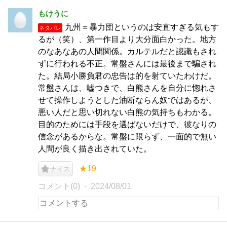
もけうに
九州＝暴力団というのは安直すぎる気もす
ネタバレ
るが（笑）、第一作目より大分面白かった。地方
のなあなあの人間関係。カルテルだと認識もされ
ずに行われる不正。常盤さんには最後まで騙され
た。結局小勝負君の忠告は的を射ていたわけだ。
常盤さんは、嘘つきで、白熊さんを自分に惚れさ
せて操作しようとした油断ならん奴ではあるが、
悪い人だと思い切れない白熊の気持ちもわかる。
目的のためには手段を選ばないだけで、彼なりの
信念があるからな。常盤に限らず、一面的で無い
人間が良く描き出されていた。
★19
ナイス
コメント(0)
2024/08/01