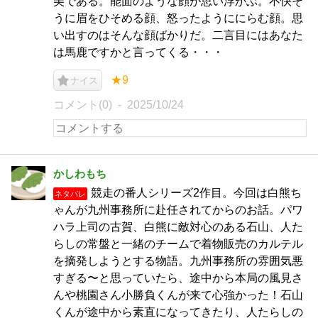
美である。能面のような顔が思い浮かぶ。不快そ
うに眉をひそめる顔、怒ったようににらむ顔。思
い出すのはそんな顔ばかりだ。二言目にはあなた
は馬鹿ですかと言ってくる・・・
★9
ナイス
コメント(0)
2025/10/24
かしわもち
競走の番人シリーズ2作目。今回は白熊ち
ネタバレ
ゃんが九州事務所に赴任されてからのお話。パワ
ハラ上司の古賀、白熊に敵対心のある石山、人た
らしの常盤と一緒のチームで着物販売のカルテル
を摘発しようとする物語。九州事務所の雰囲気悪
すぎる〜と思っていたら、途中から本局の風見さ
んや桃園さん小勝負くんが来て心強かった！石山
くんが途中から素直になってきたり、人たらしの