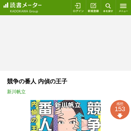
ログイン
新規登録
本を探
競争の番人 内偵の王子
新川帆立
感想
153