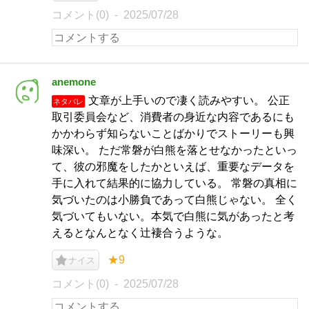
コメント(0)
2025/07/28
anemone
文章が上手いので凄く読みやすい。 公正
ネタバレ
取引委員会など、消費者の身近な内容であるにも
かかわらず知らないことばかりでストーリーも興
味深い。 ただ常磐が白熊を落とせなかったといっ
て、彼の邪魔をしたかといえば、重要なデータを
手に入れて結果的に協力している。 常磐の真相に
気づいたのは小勝負であって白熊じゃない。 全く
気づいてもいない。本気で白熊に気があったと考
えるとなんとなく辻褄合うような。
★9
ナイス
コメント(0)
2025/07/28