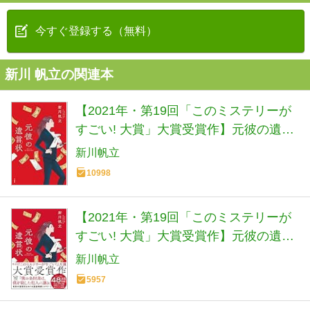
今すぐ登録する（無料）
新川 帆立の関連本
【2021年・第19回「このミステリーが
すごい! 大賞」大賞受賞作】元彼の遺言
状 (『このミス』大賞シリーズ)
新川帆立
10998
【2021年・第19回「このミステリーが
すごい! 大賞」大賞受賞作】元彼の遺言
状 (宝島社文庫 『このミス』大賞シリー
新川帆立
ズ)
5957