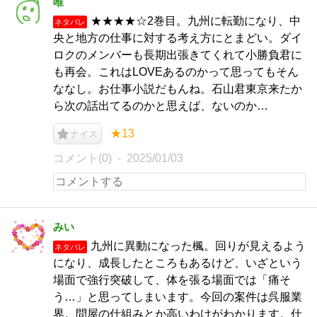
唯
★★★★☆2巻目。九州に転勤になり、中
ネタバレ
央と地方の仕事に対する考え方にとまどい。ダイ
ロクのメンバーも長期出張きてくれて小勝負君に
も再会。これはLOVEあるのかって思ってもそん
ななし。お仕事小説だもんね。石山君東京来たか
ら次の話出てるのかと思えば、ないのか…
★13
ナイス
コメント(0)
2025/01/03
みい
九州に異動になった楓。回りが見えるよう
ネタバレ
になり、成長したところもあるけど、いざという
場面で強行突破して、体を張る場面では「痛そ
う…」と思ってしまいます。今回の案件は呉服業
界。問屋の仕組みとか高いわけがわかります。仕