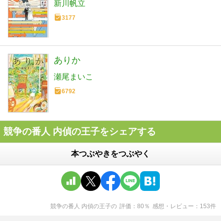
新川帆立
3177
ありか
瀬尾まいこ
6792
競争の番人 内偵の王子をシェアする
本つぶやきをつぶやく
競争の番人 内偵の王子
の
評価
80
％
感想・レビュー
153
件