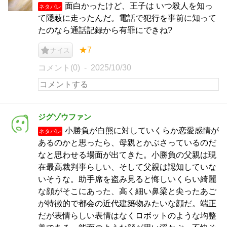
面白かったけど、王子は いつ殺人を知っ
ネタバレ
て隠蔽に走ったんだ。電話で犯行を事前に知って
たのなら通話記録から有罪にできね?
★7
ナイス
コメント(0)
2025/10/30
ジグゾウファン
小勝負が白熊に対していくらか恋愛感情が
ネタバレ
あるのかと思ったら、母親とかぶさっているのだ
なと思わせる場面が出てきた。小勝負の父親は現
在最高裁判事らしい、そして父親は認知していな
いそうな。助手席を盗み見ると悔しいくらい綺麗
な顔がそこにあった、高く細い鼻梁と尖ったあご
が特徴的で都会の近代建築物みたいな顔だ。端正
だが表情らしい表情はなくロボットのような均整