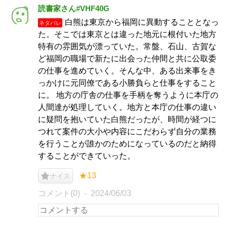
読書家さん#VHF40G
白熊は東京から福岡に異動することとなっ
ネタバレ
た。そこでは東京とは違った地元に根付いた地方
特有の雰囲気が漂っていた。常盤、石山、古賀な
ど福岡の職場で新たに出会った仲間と共に公取委
の仕事を進めていく。そんな中、ある出来事をき
っかけに元同僚である小勝負らと仕事をすること
に。 地方の庁舎の仕事を手柄を奪うように本庁の
人間達が処理していく。地方と本庁の仕事の違い
に疑問を抱いていた白熊だったが、時間が経つに
つれて案件の大小や内容にこだわらず自分の業務
を行うことが誰かのためになっているのだと納得
することができていった。
★13
ナイス
コメント(0)
2024/06/03