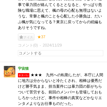
事で暴力団が絡んてくるととなると、やっぱり危
険な職場に思えて、楓の母の心配も無理はないよ
うな。常磐と楓のことを心配した小勝負は、だい
ぶ楓が気になってる？東京に戻ってからの続編も
ありそうですね。
★37
ナイス
コメント(0)
2024/11/29
宇宙猫
★★★ 九州への転勤したが、本庁に人間
ネタバレ
に地方は分からないと冷たくされ、相棒は優秀だ
けど勝手気まま、担当案件には暴力団の影がちら
ついて苦労する。前回のメンバーも登場しておも
しろかったけど、事件や相棒の真実などかなりエ
ンタメよりなお仕事ものだった。