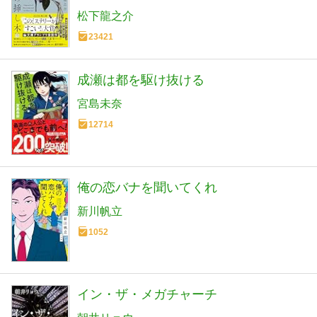
松下龍之介
23421
成瀬は都を駆け抜ける
宮島未奈
12714
俺の恋バナを聞いてくれ
新川帆立
1052
イン・ザ・メガチャーチ