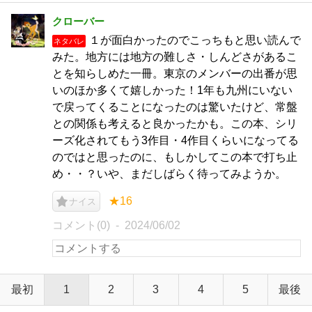
クローバー
１が面白かったのでこっちもと思い読んで
ネタバレ
みた。地方には地方の難しさ・しんどさがあるこ
とを知らしめた一冊。東京のメンバーの出番が思
いのほか多くて嬉しかった！1年も九州にいない
で戻ってくることになったのは驚いたけど、常盤
との関係も考えると良かったかも。この本、シリ
ーズ化されてもう3作目・4作目くらいになってる
のではと思ったのに、もしかしてこの本で打ち止
め・・？いや、まだしばらく待ってみようか。
★16
ナイス
コメント(0)
2024/06/02
最初
1
2
3
4
5
最後