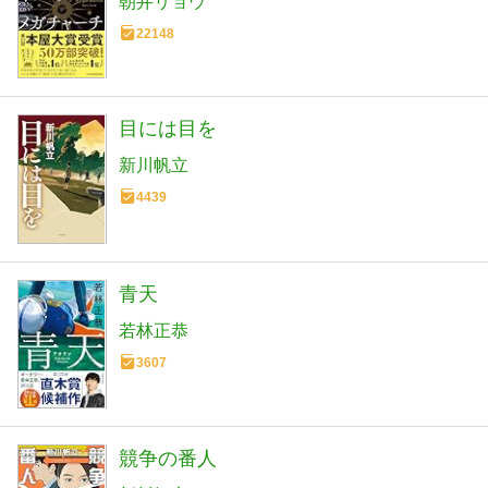
朝井リョウ
22148
目には目を
新川帆立
4439
青天
若林正恭
3607
競争の番人