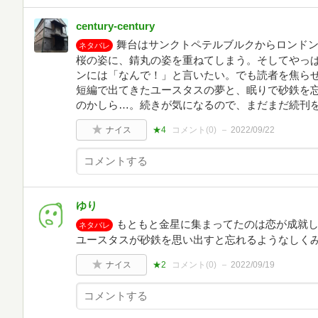
century-century
舞台はサンクトペテルブルクからロンド
ネタバレ
桜の姿に、錆丸の姿を重ねてしまう。そしてやっ
ンには「なんで！」と言いたい。でも読者を焦ら
短編で出てきたユースタスの夢と、眠りで砂鉄を
のかしら…。続きが気になるので、まだまだ続刊
ナイス
★4
コメント(
0
)
2022/09/22
ゆり
もともと金星に集まってたのは恋が成就
ネタバレ
ユースタスが砂鉄を思い出すと忘れるようなしくみに
ナイス
★2
コメント(
0
)
2022/09/19