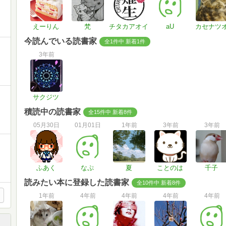
えーりん
梵
チタカアオイ
aU
カセナツ
今読んでいる読書家
全1件中 新着1件
3年前
サクジツ
積読中の読書家
全15件中 新着8件
05月30日
01月01日
1年前
3年前
3年前
ふあく
なぷ
夏
ことのは
千子
読みたい本に登録した読書家
全10件中 新着8件
1年前
4年前
4年前
4年前
4年前