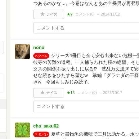
つあるのかな…。今巻はなんとあの全裸男が再登
ナイス
★9
コメント(
0
)
2024/11/12
nono
シリーズ4冊目も全く安心出来ない危機一
ネタバレ
彼等の苦難の道程、一人捕らわれた桜の絶望、そ
タスの関係も振り出しに戻る⁉ 波乱万丈過ぎて
せな続きをひたすら望むw 掌編『グラナダの王
きw 今回もしみじみ読了。
ナイス
★13
コメント(
0
)
2023/10/17
cha_saku02
夏草と書物魚の機転で三月は助かる。ホッ
ネタバレ