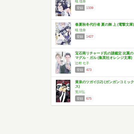
暁 佳奈
登録
1339
春夏秋冬代行者 夏の舞 上 (電撃文庫)
暁 佳奈
登録
1427
宝石商リチャード氏の謎鑑定 比翼の
マグル・ガル (集英社オレンジ文庫)
辻村 七子
登録
473
黄泉のツガイ(12) (ガンガンコミック
ス)
荒川弘
登録
675