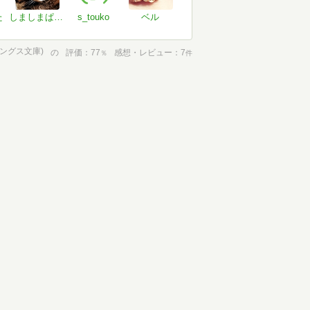
た
しましまぱんだ
s_touko
ベル
ィングス文庫)
の
評価
77
感想・レビュー
7
％
件