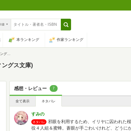
n和書
は
本ランキング
作家ランキング
文庫)
ィングス文庫)
感想・レビュー
7
全て表示
ネタバレ
すみの
邪眼を利用するため、イリヤに囚われた
ネタバレ
役４人組＆蜜蜂。蒼眼が手ごわいけれど、どうに