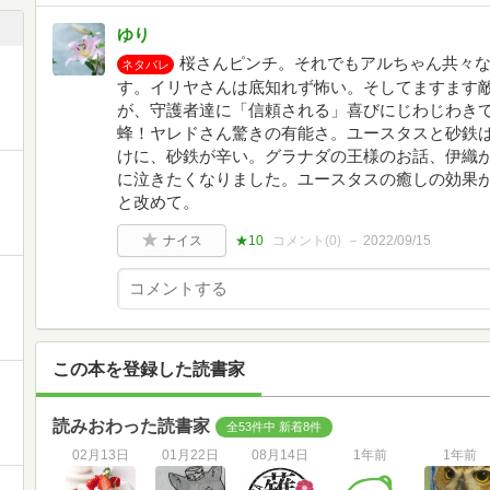
ゆり
桜さんピンチ。それでもアルちゃん共々
ネタバレ
す。イリヤさんは底知れず怖い。そしてますます
が、守護者達に「信頼される」喜びにじわじわき
蜂！ヤレドさん驚きの有能さ。ユースタスと砂鉄
けに、砂鉄が辛い。グラナダの王様のお話、伊織
に泣きたくなりました。ユースタスの癒しの効果
と改めて。
ナイス
★10
コメント(
0
)
2022/09/15
この本を登録した読書家
読みおわった読書家
全53件中 新着8件
02月13日
01月22日
08月14日
1年前
1年前