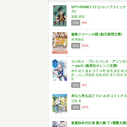
SPY×FAMILY 17 (ジャンプコミック
ス)
遠藤 達哉
登録
846
倫敦スコーンの謎 (創元推理文庫)
米澤穂信
登録
2543
コバルト・プレイバック・アンソロ
ー part1 (集英社オレンジ文庫)
青木 祐子,榎木 洋子,今野 緒雪,真堂 樹,
賀 しのぶ,野梨原 花南,前田 珠子,若木 未
生
登録
152
本なら売るほど 3 (ハルタコミックス
児島 青
登録
1870
春夏秋冬代行者 夏の舞 下 (電撃文庫)