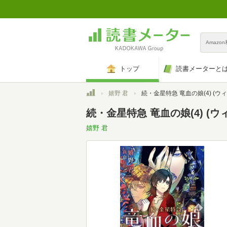
Amazo
トップ
読書メーターと
トップ
嬉野 君
続・金星特急 竜血の娘(4) (ウィングス
続・金星特急 竜血の娘(4) (ウ
嬉野 君