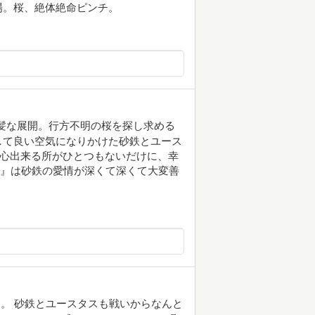
場。桜、絶体絶命ピンチ。
髪な展開。行方不明の桜を探し求める
して良い空気になりかけた砂鉄とユース
安心出来る所がひとつもないだけに、幸
様』は砂鉄の愛情が深くて深くて大変善
。 砂鉄とユースタスも戦いからなんと