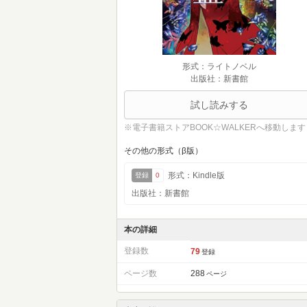
形式：ライトノベル
出版社：新書館
試し読みする
※電子書籍ストアBOOK☆WALKERへ移動します
その他の形式（β版）
形式：Kindle版
登録
0
出版社：新書館
本の詳細
登録数
79
登録
ページ数
288
ページ