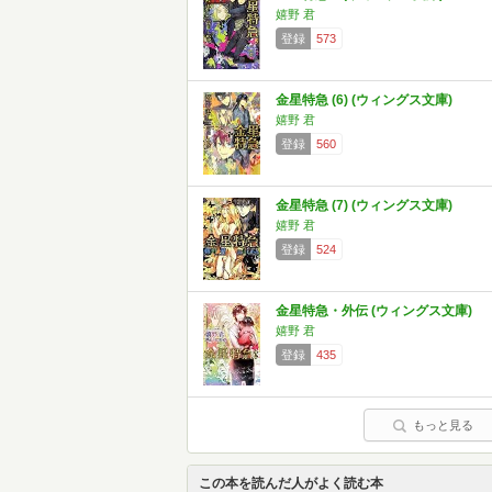
嬉野 君
登録
573
金星特急 (6) (ウィングス文庫)
嬉野 君
登録
560
金星特急 (7) (ウィングス文庫)
嬉野 君
登録
524
金星特急・外伝 (ウィングス文庫)
嬉野 君
登録
435
もっと見る
この本を読んだ人がよく読む本