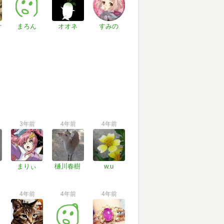
オ
まろん
オオネ
すみの
3年前
4年前
4年前
まりぃ
樋川春樹
w.u
4年前
4年前
4年前