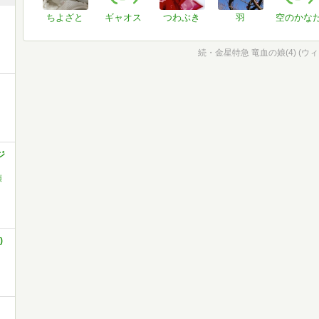
ちよざと
ギャオス
つわぶき
羽
空のかな
続・金星特急 竜血の娘(4) (ウ
ジ
須
)