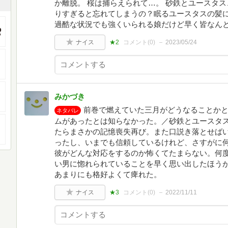
か離脱。 桜は捕らえられて…。 砂鉄とユースタ
りすぎると忘れてしまうの？眠るユースタスの髪に
過酷な状況でも強くいられる娘だけど早く皆なん
ナイス
★2
コメント(
0
)
2023/05/24
みかづき
前巻で燃えていた三月がどうなることか
ネタバレ
ムがあったとは知らなかった。／砂鉄とユースタ
たらまさかの記憶喪失再び。また口説き落とせば
ったし、いまでも信頼しているけれど、さすがに
彼がどんな対応をするのか怖くてたまらない。何
い男に惚れられていることを早く思い出したほう
あまりにも格好よくて痺れた。
ナイス
★3
コメント(
0
)
2022/11/11