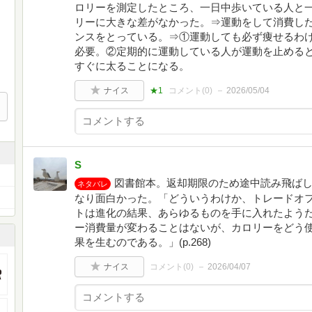
ロリーを測定したところ、一日中歩いている人と
リーに大きな差がなかった。⇒運動をして消費し
ンスをとっている。⇒①運動しても必ず痩せるわ
必要。②定期的に運動している人が運動を止める
すぐに太ることになる。
ナイス
★1
コメント(
0
)
2026/05/04
S
図書館本。返却期限のため途中読み飛ば
ネタバレ
なり面白かった。「どういうわけか、トレードオ
トは進化の結果、あらゆるものを手に入れたようだ。
ー消費量が変わることはないが、カロリーをどう
果を生むのである。」(p.268)
ナイス
コメント(
0
)
2026/04/07