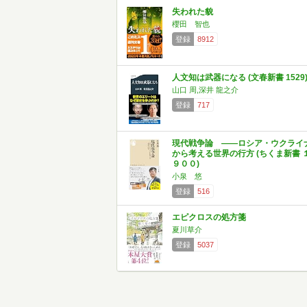
失われた貌
櫻田 智也
登録
8912
人文知は武器になる (文春新書 1529
山口 周,深井 龍之介
登録
717
現代戦争論 ――ロシア・ウクライ
から考える世界の行方 (ちくま新書 
９００)
小泉 悠
登録
516
エピクロスの処方箋
夏川草介
登録
5037