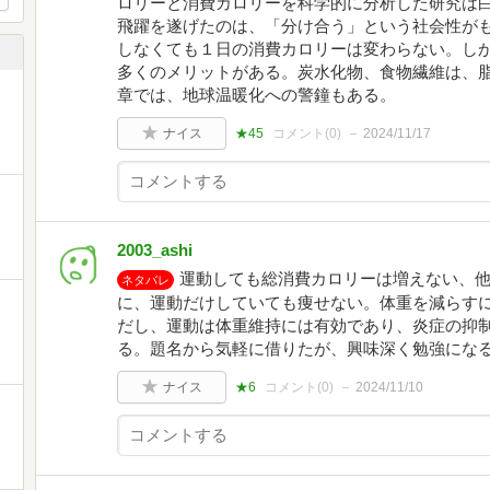
ロリーと消費カロリーを科学的に分析した研究は
飛躍を遂げたのは、「分け合う」という社会性が
しなくても１日の消費カロリーは変わらない。し
多くのメリットがある。炭水化物、食物繊維は、
章では、地球温暖化への警鐘もある。
ナイス
★45
コメント(
0
)
2024/11/17
2003_ashi
運動しても総消費カロリーは増えない、
ネタバレ
に、運動だけしていても痩せない。体重を減らす
だし、運動は体重維持には有効であり、炎症の抑
る。題名から気軽に借りたが、興味深く勉強にな
ナイス
★6
コメント(
0
)
2024/11/10