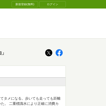
新規登録(無料)
ログイン
由」
いてタメになる。歩いても走っても距離
た。 二重標識水により正確に消費カ