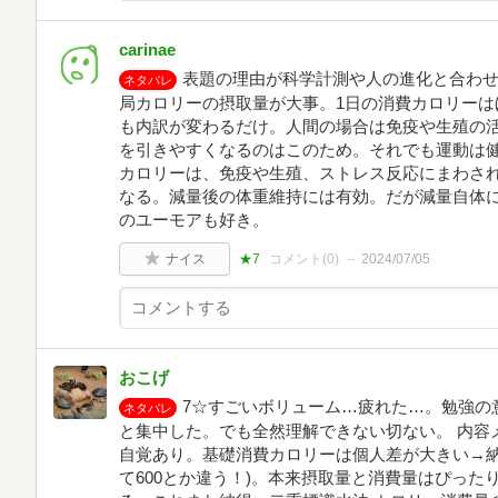
carinae
表題の理由が科学計測や人の進化と合わ
ネタバレ
局カロリーの摂取量が大事。1日の消費カロリーは
も内訳が変わるだけ。人間の場合は免疫や生殖の
を引きやすくなるのはこのため。それでも運動は
カロリーは、免疫や生殖、ストレス反応にまわさ
なる。減量後の体重維持には有効。だが減量自体
のユーモアも好き。
ナイス
★7
コメント(
0
)
2024/07/05
おこげ
7☆すごいボリューム…疲れた…。勉強の
ネタバレ
と集中した。でも全然理解できない切ない。 内容
自覚あり。基礎消費カロリーは個人差が大きい→納得
て600とか違う！)。本来摂取量と消費量はぴっ