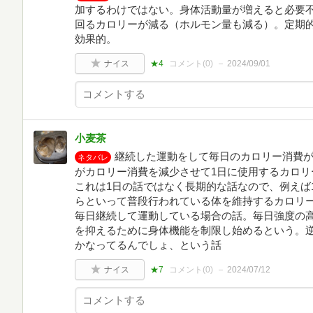
加するわけではない。身体活動量が増えると必要
回るカロリーが減る（ホルモン量も減る）。定期
効果的。
ナイス
★4
コメント(
0
)
2024/09/01
小麦茶
継続した運動をして毎日のカロリー消費
ネタバレ
がカロリー消費を減少させて1日に使用するカロリ
これは1日の話ではなく長期的な話なので、例えば1日
らといって普段行われている体を維持するカロリ
毎日継続して運動している場合の話。毎日強度の
を抑えるために身体機能を制限し始めるという。
かなってるんでしょ、という話
ナイス
★7
コメント(
0
)
2024/07/12