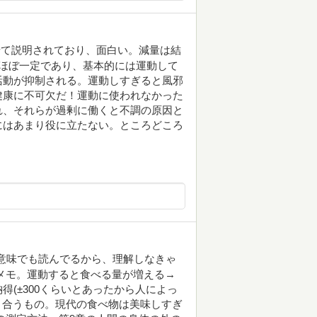
せて説明されており、面白い。減量は結
ほぼ一定であり、基本的には運動して
活動が抑制される。運動しすぎると風邪
健康に不可欠だ！運動に使われなかった
れ、それらが過剰に働くと不調の原因と
にはあまり役に立たない。ところどころ
意味でも読んでるから、理解しなきゃ
メモ。運動すると食べる量が増える→
(±300くらいとあったから人によっ
たり合うもの。現代の食べ物は美味しすぎ