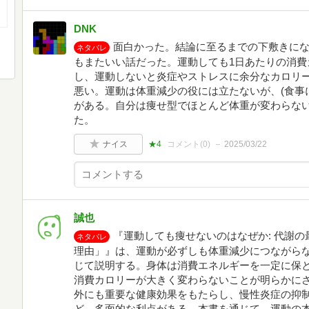
DNK
面白かった。結論に至るまでの下敷きに
ネタバレ
もまたいい話だった。運動しても1日あたりの消費
し、運動しないと炎症やストレスに余分なカロリ
悪い。運動は体重減少の役には立たないが、(食事
がある。自分は痩せ型でほとんど体重が変わらな
た。
ナイス
★4
コメント(
0
)
2025/03/22
誠也
『運動しても痩せないのはなぜか: 代謝
ネタバレ
理由」』は、運動が必ずしも体重減少につながら
じて説明する。身体は消費エネルギーを一定に保
消費カロリーが大きく変わらないことが明らかに
外にも重要な健康効果をもたらし、慢性炎症の抑
ど、多面的な利点がある。本書を通じて、運動の