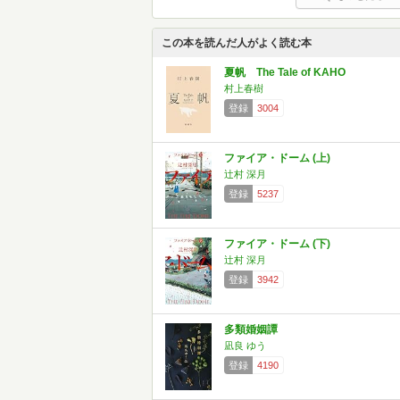
この本を読んだ人がよく読む本
夏帆 The Tale of KAHO
村上春樹
登録
3004
ファイア・ドーム (上)
辻村 深月
登録
5237
ファイア・ドーム (下)
辻村 深月
登録
3942
多類婚姻譚
凪良 ゆう
登録
4190