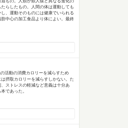
白眉もの。人類が類人猿と異なる進化の
もたらしたもの。人間の体は運動しても
かし、運動そのものには健康でいられる
脂肪中心の加工食品より体によい。最終
他の活動の消費カロリーを減らすため
には摂取カロリーを減らすしかない。た
制、ストレスの軽減など意義は十分あ
る本であった。