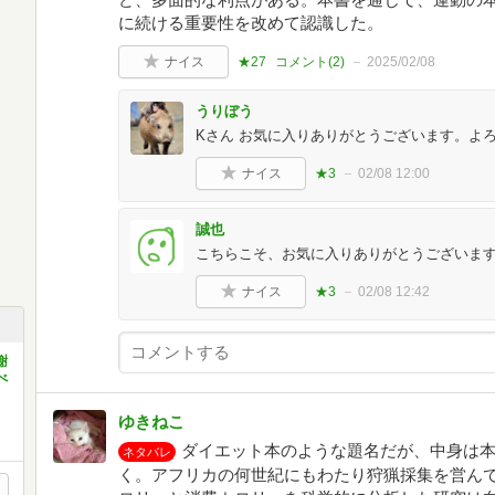
に続ける重要性を改めて認識した。
ナイス
★27
コメント(
2
)
2025/02/08
うりぼう
Kさん お気に入りありがとうございます。よ
ナイス
★3
02/08 12:00
誠也
こちらこそ、お気に入りありがとうございま
ナイス
★3
02/08 12:42
謝
べ
ゆきねこ
ダイエット本のような題名だが、中身は
ネタバレ
く。アフリカの何世紀にもわたり狩猟採集を営ん