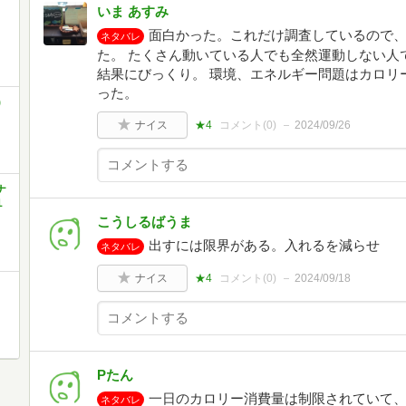
いま あすみ
面白かった。これだけ調査しているので
ネタバレ
た。 たくさん動いている人でも全然運動しない人
結果にびっくり。 環境、エネルギー問題はカロリ
った。
)
ナイス
★4
コメント(
0
)
2024/09/26
ナ
１
こうしるばうま
出すには限界がある。入れるを減らせ
ネタバレ
ナイス
★4
コメント(
0
)
2024/09/18
Pたん
一日のカロリー消費量は制限されていて
ネタバレ