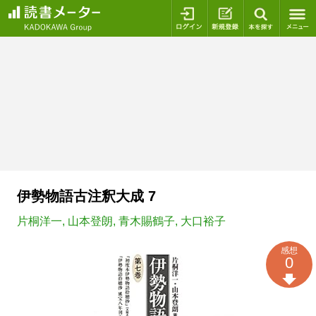
ログイン
新規登録
本を探
伊勢物語古注釈大成 7
片桐洋一
,
山本登朗
,
青木賜鶴子
,
大口裕子
感想
0