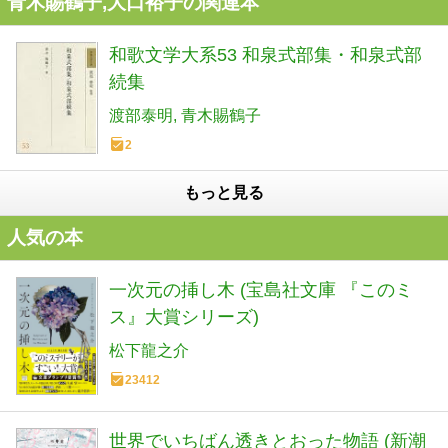
青木賜鶴子,大口裕子の関連本
和歌文学大系53 和泉式部集・和泉式部
続集
渡部泰明
青木賜鶴子
2
もっと見る
人気の本
一次元の挿し木 (宝島社文庫 『このミ
ス』大賞シリーズ)
松下龍之介
23412
世界でいちばん透きとおった物語 (新潮