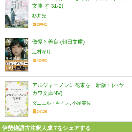
文庫 す 31-2)
杉井光
29941
傲慢と善良 (朝日文庫)
辻村深月
42491
アルジャーノンに花束を〔新版〕(ハヤ
カワ文庫NV)
ダニエル・キイス
小尾芙佐
24126
伊勢物語古注釈大成 7をシェアする