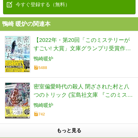
今すぐ登録する（無料）
鴨崎 暖炉の関連本
【2022年・第20回「このミステリーが
すごい! 大賞」文庫グランプリ受賞作】
密室黄金時代の殺人 雪の館と六つのト
鴨崎暖炉
リック (宝島社文庫 『このミス』大賞シ
5488
リーズ)
密室偏愛時代の殺人 閉ざされた村と八
つのトリック (宝島社文庫 『このミス』
大賞シリーズ)
鴨崎暖炉
742
もっと見る