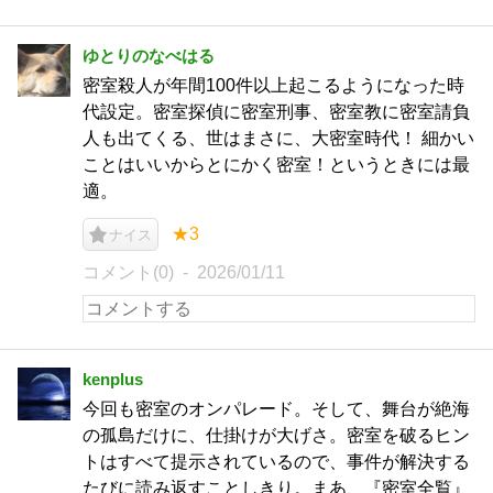
ゆとりのなべはる
密室殺人が年間100件以上起こるようになった時
代設定。密室探偵に密室刑事、密室教に密室請負
人も出てくる、世はまさに、大密室時代！ 細かい
ことはいいからとにかく密室！というときには最
適。
★3
ナイス
コメント(0)
2026/01/11
kenplus
今回も密室のオンパレード。そして、舞台が絶海
の孤島だけに、仕掛けが大げさ。密室を破るヒン
トはすべて提示されているので、事件が解決する
たびに読み返すことしきり。まあ、『密室全覧』