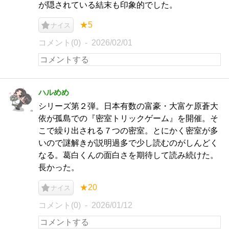
が隠されている結末も印象的でした。
★5
ナイス
コメント(0)
2026/02/01
ハルめめ
シリーズ第２弾。日本有数の富豪・大富ケ原蒼大
依が孤島での『密室トリックゲーム』を開催。そ
こで繰り出される７つの密室。とにかく密室が多
いので謎解きが説明過多で少し読むのがしんどく
なる。葛白くんの面白さを期待して読み続けた。
長かった。
★20
ナイス
コメント(0)
2026/01/12