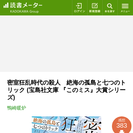
ログイン
新規登録
本を探
密室狂乱時代の殺人 絶海の孤島と七つのト
リック (宝島社文庫 『このミス』大賞シリー
ズ)
鴨崎暖炉
感想
383