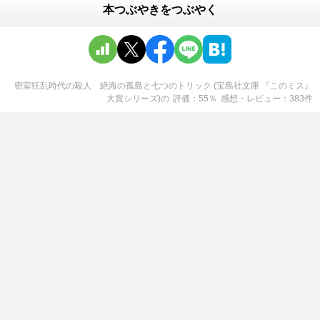
本つぶやきをつぶやく
密室狂乱時代の殺人 絶海の孤島と七つのトリック (宝島社文庫 『このミス』
大賞シリーズ)
の
評価
55
％
感想・レビュー
383
件