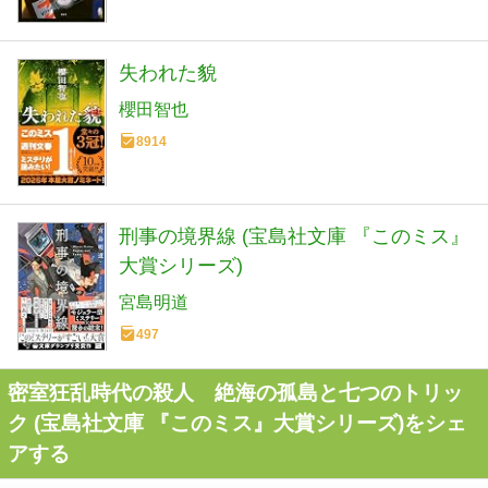
失われた貌
櫻田智也
8914
刑事の境界線 (宝島社文庫 『このミス』
大賞シリーズ)
宮島明道
497
密室狂乱時代の殺人 絶海の孤島と七つのトリッ
ク (宝島社文庫 『このミス』大賞シリーズ)をシェ
アする