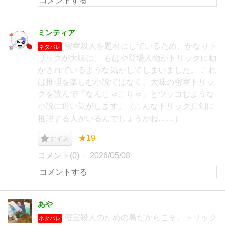
ミンティア
密室殺人を題材にしているため、かなりト
ネタバレ
リックが大味に。 もはや登場人物がトリックに動
かされているような気がしてしまいました。 これ
は推理を楽しむ小説ではなく、大味の密室トリッ
クを読んで「なんじゃこりゃ」とツッコむような
小説に近い気がします。（こんなトリック真剣に
推理する人がいるんでしょうかね……）
★19
ナイス
コメント(0)
2026/05/08
あや
密室殺人のための島だからこそ、トリック
ネタバレ