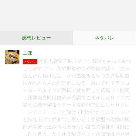
感想レビュー
ネタバレ
こほ
今回も密室三昧！の上に叙述もあってみつ
ネタバレ
しりがすごい。音や振動や血や準備や諸々、突っ
込んだら負けな話。ただ屋根折るやつの原状回復
法がわからんのだけ気になる、書いてた？ラジコ
ンカーのタイヤの回転で鍵を回して遠隔ドア開閉
し死体発見時は自分が確認でごまかしたりドアの
蝶番に液体窒素とチート接着剤で細工したりクレ
ーンでコテージごと傾けて閂かけたりコテージご
と持ち上げて掃き出し窓から十字架型の建物の腕
部分を突っ込み持ち出せない鍵での解錠を可能に
したり色々。かくゆう嗜好ベット承知等はやり過