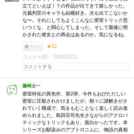
立てといえば！？の作品が出てきて嬉しかった。
元裁判官のキャラも結構好き。次も出てこないか
な〜。それにしてもよくこんなに密室トリック思
いつくな、と関心してしまった。そして最後に明
かされた彼女との再会はあるのか。気になるね。
★12
ナイス
コメント(0)
2026/02/11
藤崎太一
密室特化の異色作、第2弾。今作もおびただしい
密室に圧殺されかけましたが、順々に謎解きがさ
れていく構成で、気をもむことなく楽しく読み進
められました。島田荘司先生さながらのアクロバ
ティックなトリックもあり、面白かったです。本
シリーズお馴染みのアプトロニムに、物語の真相