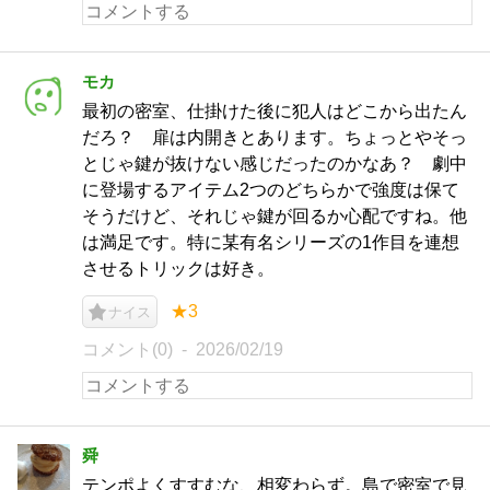
モカ
最初の密室、仕掛けた後に犯人はどこから出たん
だろ？ 扉は内開きとあります。ちょっとやそっ
とじゃ鍵が抜けない感じだったのかなあ？ 劇中
に登場するアイテム2つのどちらかで強度は保て
そうだけど、それじゃ鍵が回るか心配ですね。他
は満足です。特に某有名シリーズの1作目を連想
させるトリックは好き。
★3
ナイス
コメント(0)
2026/02/19
舜
テンポよくすすむな、相変わらず。島で密室で見