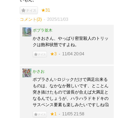
★31
ナイス
コメント(2)
2025/11/03
ポプラ並木
かさおさん、やっぱり密室殺人のトリッ
クは飽和状態ですよね。
★3
11/04 20:04
ナイス
かさお
ポプラさん✨ロジックだけで満足出来る
ものは、なかなか難しいです、とことん
突き抜けたもので波長が合えば大満足と
なるんでしょうが、ハラハラドキドキの
サスペンス要素も楽しみたいですしね🤔
★1
11/05 21:58
ナイス