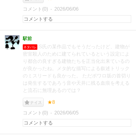
コメント(0)
2026/06/06
駅前
S氏の某作品でもそうだったけど、建物が
ネタバレ
密室殺人のために建てられているという設定によ
り都合の良すぎる建物たちを正当化出来ているの
が良かったね。メタ的な描写による叙述トリック
のミスリードも良かった。 ただポワロ坂の首切り
は発生するであろう音や天井に残る血痕を考える
と流石に無理あるのでは？
★8
ナイス
コメント(0)
2026/06/05