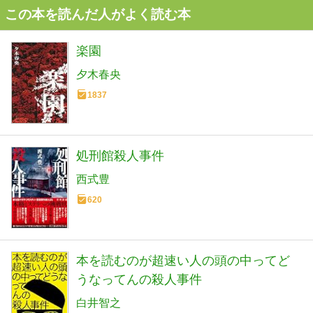
この本を読んだ人がよく読む本
楽園
夕木春央
1837
処刑館殺人事件
西式豊
620
本を読むのが超速い人の頭の中ってど
うなってんの殺人事件
白井智之