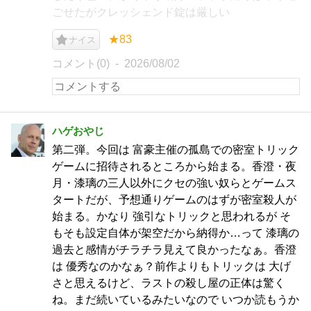
ごせたがクレッシェンド錠は厳しい
★83
ナイス
コメント(0)
2026/08/02
ハゲおやじ
第二弾。今回は 富豪主催の孤島での密室トリック
ゲームに招待されるところから始まる。香澄・夜
月・漆璃の三人以外にクセの強い奴らとゲームス
タートだが、予想通りゲームのはずが密室殺人が
始まる。かなり 強引なトリックと思われるが そ
もそも設定自体が架空だから納得か…って 漆璃の
過去と感情がチラチラ見えて良かったなぁ。香澄
は 優秀なのかなぁ？前作よりもトリックは 大げ
さと思えるけど、ラストの殺し屋の正体は驚く
ね。まだ続いているみたいなので いつか読もうか