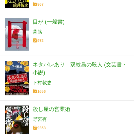
867
目が (一般書)
背筋
972
ネタバレあり 双紋島の殺人 (文芸書・
小説)
下村敦史
1656
殺し屋の営業術
野宮有
9353