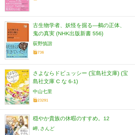
古生物学者、妖怪を掘る―鵺の正体、
鬼の真実 (NHK出版新書 556)
荻野慎諧
736
さよならドビュッシー (宝島社文庫) (宝
島社文庫 C な 6-1)
中山七里
23291
穏やか貴族の休暇のすすめ。12
岬
さんど