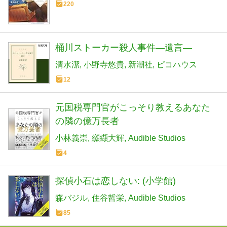
220
桶川ストーカー殺人事件―遺言―
清水潔
小野寺悠貴
新潮社
ピコハウス
12
元国税専門官がこっそり教えるあなた
の隣の億万長者
小林義崇
纐纈大輝
Audible Studios
4
探偵小石は恋しない: (小学館)
森バジル
住谷哲栄
Audible Studios
85