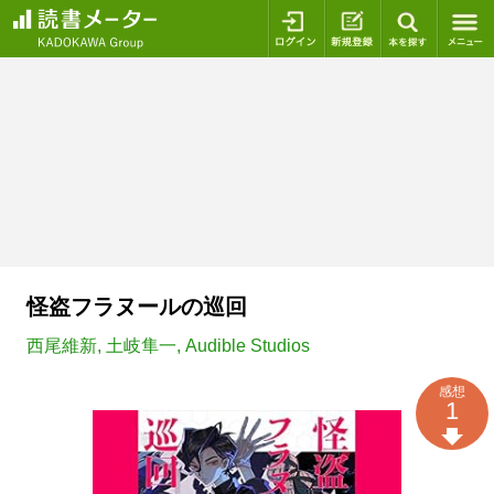
ログイン
新規登録
本を探
怪盗フラヌールの巡回
西尾維新
,
土岐隼一
,
Audible Studios
感想
1