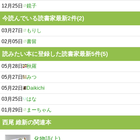
12月25日
鏡子
今読んでいる読書家最新2件(2)
03月27日
もりし
02月05日
書留
読みたい本に登録した読書家最新5件(5)
05月28日
秋羅
05月27日
みつ
05月22日
Daikichi
03月25日
はな
01月29日
まーちゃん
西尾 維新の関連本
化物語(上)