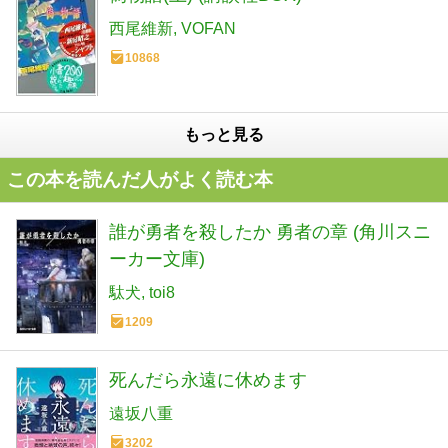
西尾維新
VOFAN
10868
もっと見る
この本を読んだ人がよく読む本
誰が勇者を殺したか 勇者の章 (角川スニ
ーカー文庫)
駄犬
toi8
1209
死んだら永遠に休めます
遠坂八重
3202