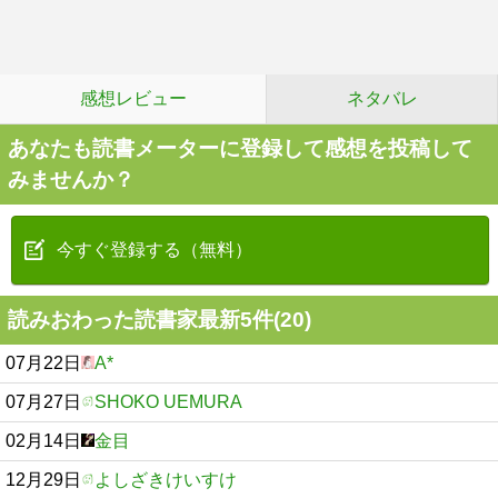
感想レビュー
ネタバレ
あなたも読書メーターに登録して感想を投稿して
みませんか？
今すぐ登録する（無料）
読みおわった読書家最新5件(20)
07月22日
A*
07月27日
SHOKO UEMURA
02月14日
金目
12月29日
よしざきけいすけ