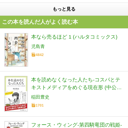
もっと見る
この本を読んだ人がよく読む本
本なら売るほど 1 (ハルタコミックス)
児島青
4842
本を読めなくなった人たち-コスパとテ
キストメディアをめぐる現在形 (中公新
書ラクレ 861)
稲田豊史
1701
フォース・ウィング-第四騎竜団の戦姫-