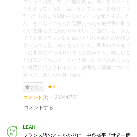
つくって口調、すごい癖がある。めっちゃハート
とか使ってくるし、話しかけてくる。多分リアル
だったらあまり関わらないタイプな気がする。た
だ、それ以上にそんな普段だったら絶対手に取ら
ない文体なのにわかりやすいし、面白いし、読ん
でて実際フランス語面白いと思わされたのが何よ
りムカつく笑。めっちゃいい本。著者のコンセプ
トに見事にすっぽりハマった気がする。難しいこ
とは置いておいて、という感じだけど込み入らな
い程度に紹介されるから、無理なく基礎について
学べたし楽しめた笑（続く）
★2
ナイス
コメント(1)
2024/07/21
LEAH
フランス語のとっかかりに、中条省平『世界一簡