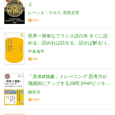
上
レベッカ・ヤロス
原島文世
1917
世界一簡単なフランス語の本 すぐに読
める、読めれば話せる、話せば解る! (幻
冬舎新書)
中条省平
408
「具体⇄抽象」トレーニング 思考力が
飛躍的にアップする29問 (PHPビジネス
新書)
細谷功
3480