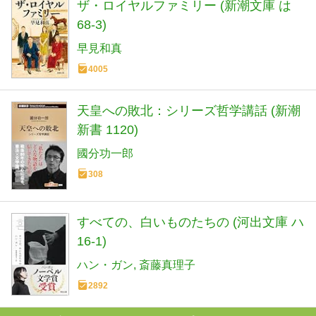
ザ・ロイヤルファミリー (新潮文庫 は
68-3)
早見和真
4005
天皇への敗北：シリーズ哲学講話 (新潮
新書 1120)
國分功一郎
308
すべての、白いものたちの (河出文庫 ハ
16-1)
ハン・ガン
斎藤真理子
2892