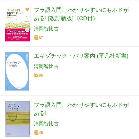
フラ語入門、わかりやすいにもホドが
ある! [改訂新版]《CD付》
清岡智比古
87
エキゾチック・パリ案内 (平凡社新書)
清岡智比古
86
フラ語入門、わかりやすいにもホドが
ある!
清岡智比古
45