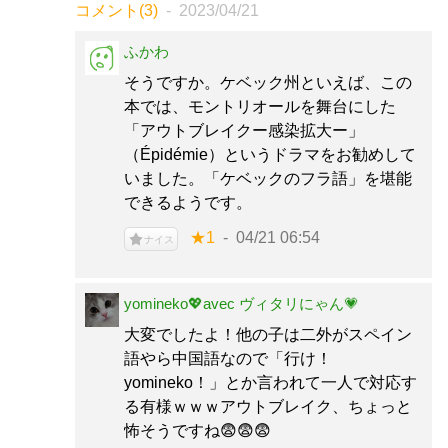
コメント(3)
2023/04/21
ふかわ
そうですか。ケベック州といえば、この
本では、モントリオールを舞台にした
「アウトブレイクー感染拡大ー」
（Épidémie）というドラマをお勧めして
いました。「ケベックのフラ語」を堪能
できるようです。
★1
04/21 06:54
ナイス
yomineko💖avec ヴィタリにゃん💗
大変でしたよ！他の子は二外がスペイン
語やら中国語なので「行け！
yomineko！」とか言われて一人で対応す
る有様ｗｗｗアウトブレイク、ちょっと
怖そうですね😨😨😨