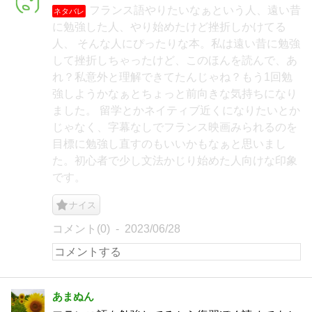
フランス語やりたいなぁという人、遠い昔
ネタバレ
に勉強した人、やり始めたけど挫折しかけてる
人、 そんな人にぴったりな本。私は遠い昔に勉強
して挫折しちゃったけど、このほんを読んで、あ
れ？私意外と理解できてたんじゃね？もう1回勉
強しようかなぁとちょっと前向きな気持ちになり
ました。 留学とかネイティブ近くになりたいとか
じゃなく、字幕なしでフランス映画みられるのを
目標に勉強し直すのもいいかもなぁと思いまし
た。初心者で少し文法かじり始めた人向けな印象
です。
ナイス
コメント(0)
2023/06/28
あまぬん