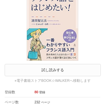
試し読みする
※電子書籍ストアBOOK☆WALKERへ移動します
登録数
80
登録
ページ数
232
ページ