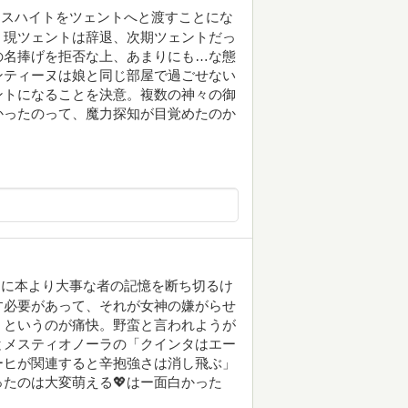
リスハイトをツェントへと渡すことにな
。現ツェントは辞退、次期ツェントだっ
の名捧げを拒否な上、あまりにも…な態
ンティーヌは娘と同じ部屋で過ごせない
ントになることを決意。複数の神々の御
かったのって、魔力探知が目覚めたのか
めに本より大事な者の記憶を断ち切るけ
す必要があって、それが女神の嫌がらせ
」というのが痛快。野蛮と言われようが
とメスティオノーラの「クインタはエー
ーヒが関連すると辛抱強さは消し飛ぶ」
たのは大変萌える💖はー面白かった