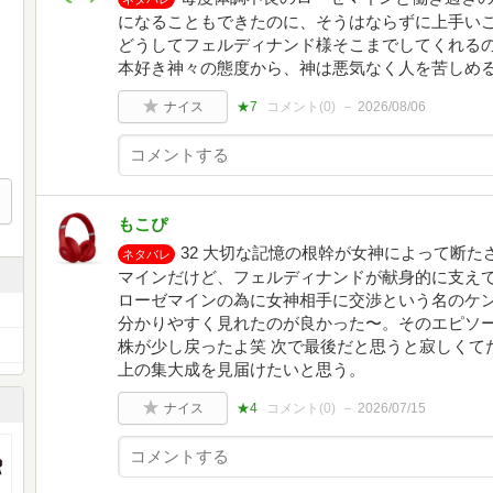
になることもできたのに、そうはならずに上手い
どうしてフェルディナンド様そこまでしてくれる
本好き神々の態度から、神は悪気なく人を苦しめ
ナイス
★7
コメント(
0
)
2026/08/06
もこぴ
32 大切な記憶の根幹が女神によって断
ネタバレ
マインだけど、フェルディナンドが献身的に支え
ローゼマインの為に女神相手に交渉という名のケ
分かりやすく見れたのが良かった〜。そのエピソ
株が少し戻ったよ笑 次で最後だと思うと寂しくて
上の集大成を見届けたいと思う。
ナイス
★4
コメント(
0
)
2026/07/15