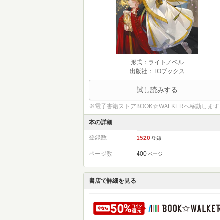
形式：ライトノベル
出版社：TOブックス
試し読みする
※電子書籍ストアBOOK☆WALKERへ移動します
本の詳細
登録数
1520
登録
ページ数
400
ページ
書店で詳細を見る