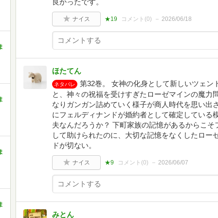
良かったです。
ナイス
★19
コメント(
0
)
2026/06/18
ま
ほたてん
第32巻。 女神の化身として新しいツェ
ネタバレ
と、神々の祝福を受けすぎたローゼマインの魔力問
ま
なりガンガン詰めていく様子が商人時代を思い出さ
にフェルディナンドが婚約者として確定している模
夫なんだろうか？ 下町家族の記憶があるからこそ
して助けられたのに、大切な記憶をなくしたロー
ドが切ない。
ま
ナイス
★9
コメント(
0
)
2026/06/07
ま
みとん