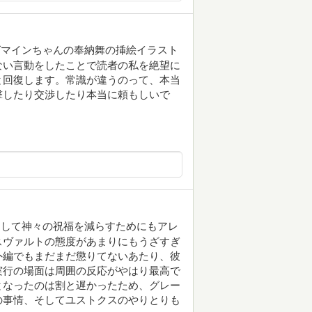
ゼマインちゃんの奉納舞の挿絵イラスト
ない言動をしたことで読者の私を絶望に
と回復します。常識が違うのって、本当
撃したり交渉したり本当に頼もしいで
そして神々の祝福を減らすためにもアレ
スヴァルトの態度があまりにもうざすぎ
外編でもまだまだ懲りてないあたり、彼
実行の場面は周囲の反応がやはり最高で
となったのは割と遅かったため、グレー
の事情、そしてユストクスのやりとりも