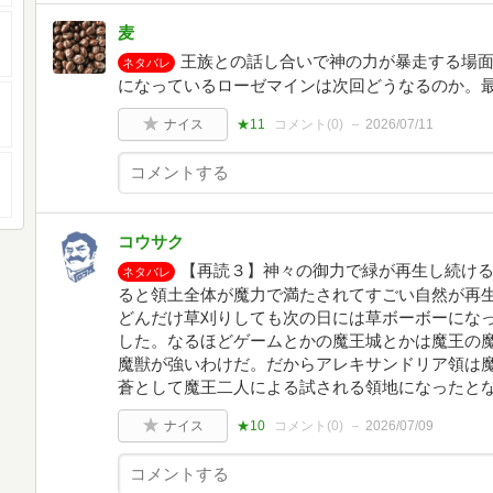
麦
王族との話し合いで神の力が暴走する場
ネタバレ
になっているローゼマインは次回どうなるのか。
ナイス
★11
コメント(
0
)
2026/07/11
コウサク
【再読３】神々の御力で緑が再生し続け
ネタバレ
ると領土全体が魔力で満たされてすごい自然が再
どんだけ草刈りしても次の日には草ボーボーにな
した。なるほどゲームとかの魔王城とかは魔王の
魔獣が強いわけだ。だからアレキサンドリア領は
蒼として魔王二人による試される領地になったと
ナイス
★10
コメント(
0
)
2026/07/09