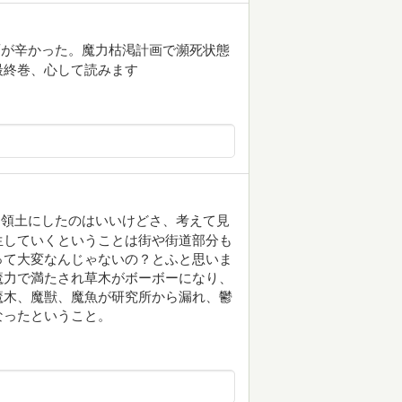
面が辛かった。魔力枯渇計画で瀕死状態
最終巻、心して読みます
る領土にしたのはいいけどさ、考えて見
生していくということは街や街道部分も
って大変なんじゃないの？とふと思いま
魔力で満たされ草木がボーボーになり、
魔木、魔獣、魔魚が研究所から漏れ、鬱
なったということ。