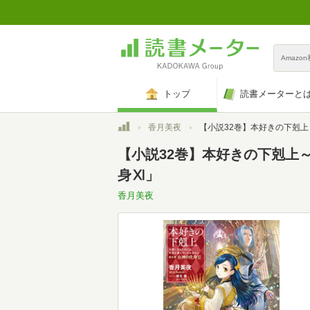
Amazo
トップ
読書メーターと
トップ
香月美夜
【小説32巻】本好きの下剋上～司書になるためには手段を選んでいられません～第五
【小説32巻】本好きの下剋上
身Ⅺ」
香月美夜