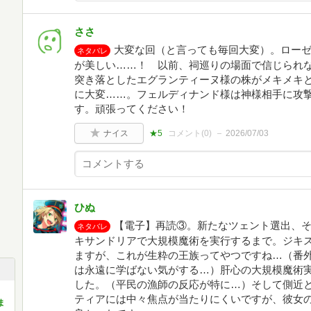
ささ
大変な回（と言っても毎回大変）。ロー
ネタバレ
が美しい……！ 以前、祠巡りの場面で信じられ
突き落としたエグランティーヌ様の株がメキメキ
に大変……。フェルディナンド様は神様相手に攻
す。頑張ってください！
ナイス
★5
コメント(
0
)
2026/07/03
ひぬ
【電子】再読③。新たなツェント選出、
ネタバレ
キサンドリアで大規模魔術を実行するまで。ジキ
ますが、これが生粋の王族ってやつですね…（番
は永遠に学ばない気がする…）肝心の大規模魔術
した。（平民の漁師の反応が特に…）そして側近
ティアには中々焦点が当たりにくいですが、彼女
ま