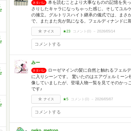
本を読むことより大事なものの記憶を失
ネタバレ
に
さりしたキャラになっちゃった感じ。そしてユル
せ
の擁立。グルトリスハイト継承の儀式では、まさ
で、またまた先が気になる。フェルディナンドに
ナイス
★23
コメント(
0
)
2026/05/14
に
せ
みー
に
ローゼマインの髪に自然と触れるフェル
ネタバレ
せ
に入りシーンです。 ​驚いたのはエアヴェルミー
像していましたが、登場人物一覧を見てそのかっこ
です♪
ナイス
★5
コメント(
0
)
2026/05/07
に
せ
neko_metron