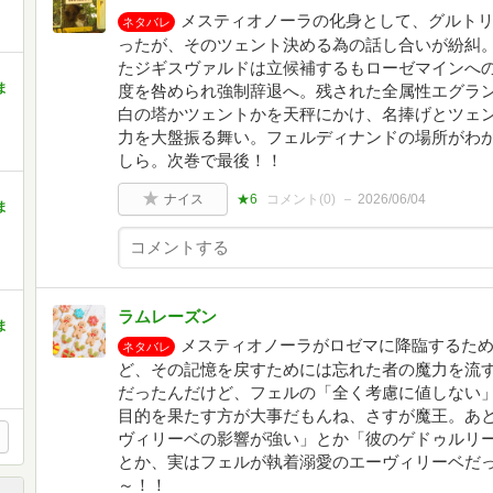
メスティオノーラの化身として、グルト
ネタバレ
ったが、そのツェント決める為の話し合いが紛糾
たジギスヴァルドは立候補するもローゼマインへ
ま
度を咎められ強制辞退へ。残された全属性エグラ
白の塔かツェントかを天秤にかけ、名捧げとツェ
力を大盤振る舞い。フェルディナンドの場所がわ
しら。次巻で最後！！
ナイス
★6
コメント(
0
)
2026/06/04
ま
ラムレーズン
ま
メスティオノーラがロゼマに降臨するた
ネタバレ
ど、その記憶を戻すためには忘れた者の魔力を流
だったんだけど、フェルの「全く考慮に値しない
目的を果たす方が大事だもんね、さすが魔王。あ
ヴィリーベの影響が強い」とか「彼のゲドゥルリ
とか、実はフェルが執着溺愛のエーヴィリーベだっ
～！！