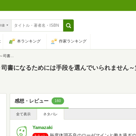
n和書
は
本ランキング
作家ランキング
部「女神の化身Ⅺ」
～司書になるためには手段を選んでいられません～
感想・レビュー
160
全て表示
ネタバレ
Yamazaki
毎度体調不良のローゼマインと働き過ぎ
ネタバレ