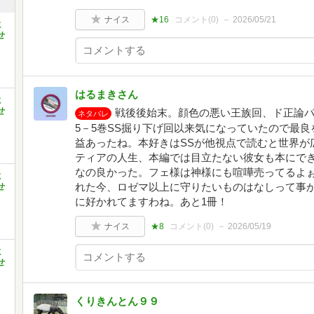
ナイス
★16
コメント(
0
)
2026/05/21
に
せ
はるまきさん
に
せ
戦後後始末。顔色の悪い王族回、ド正論
ネタバレ
5－5巻SS掘り下げ回以来気になっていたので最
益あったね。本好きはSSが他視点で読むと世界が
ティアの人生、本編では目立たない彼女も本にで
なの良かった。フェ様は神様にも喧嘩売ってるよ
に
れた今、ロゼマ以上に守りたいものはなしって事か
せ
に好かれてますわね。あと1冊！
ナイス
★8
コメント(
0
)
2026/05/19
に
せ
くりきんとん９９